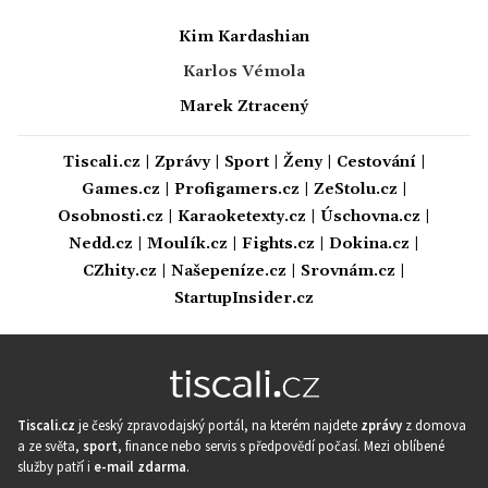
Kim Kardashian
Karlos Vémola
Marek Ztracený
Tiscali.cz
|
Zprávy
|
Sport
|
Ženy
|
Cestování
|
Games.cz
|
Profigamers.cz
|
ZeStolu.cz
|
Osobnosti.cz
|
Karaoketexty.cz
|
Úschovna.cz
|
Nedd.cz
|
Moulík.cz
|
Fights.cz
|
Dokina.cz
|
CZhity.cz
|
Našepeníze.cz
|
Srovnám.cz
|
StartupInsider.cz
Tiscali.cz
je český zpravodajský portál, na kterém najdete
zprávy
z domova
a ze světa,
sport
, finance nebo servis s předpovědí počasí. Mezi oblíbené
služby patří i
e-mail zdarma
.