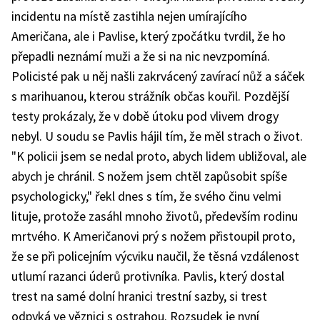
incidentu na místě zastihla nejen umírajícího
Američana, ale i Pavlise, který zpočátku tvrdil, že ho
přepadli neznámí muži a že si na nic nevzpomíná.
Policisté pak u něj našli zakrvácený zavírací nůž a sáček
s marihuanou, kterou strážník občas kouřil. Pozdější
testy prokázaly, že v době útoku pod vlivem drogy
nebyl. U soudu se Pavlis hájil tím, že měl strach o život.
"K policii jsem se nedal proto, abych lidem ubližoval, ale
abych je chránil. S nožem jsem chtěl zapůsobit spíše
psychologicky," řekl dnes s tím, že svého činu velmi
lituje, protože zasáhl mnoho životů, především rodinu
mrtvého. K Američanovi prý s nožem přistoupil proto,
že se při policejním výcviku naučil, že těsná vzdálenost
utlumí razanci úderů protivníka. Pavlis, který dostal
trest na samé dolní hranici trestní sazby, si trest
odpyká ve věznici s ostrahou. Rozsudek je nyní