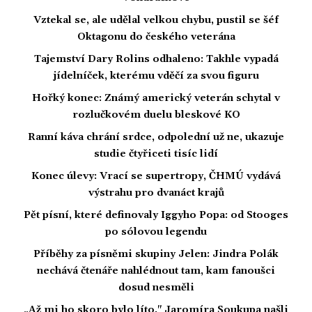
Vztekal se, ale udělal velkou chybu, pustil se šéf
Oktagonu do českého veterána
Tajemství Dary Rolins odhaleno: Takhle vypadá
jídelníček, kterému vděčí za svou figuru
Hořký konec: Známý americký veterán schytal v
rozlučkovém duelu bleskové KO
Ranní káva chrání srdce, odpolední už ne, ukazuje
studie čtyřiceti tisíc lidí
Konec úlevy: Vrací se supertropy, ČHMÚ vydává
výstrahu pro dvanáct krajů
Pět písní, které definovaly Iggyho Popa: od Stooges
po sólovou legendu
Příběhy za písněmi skupiny Jelen: Jindra Polák
nechává čtenáře nahlédnout tam, kam fanoušci
dosud nesměli
„Až mi ho skoro bylo líto." Jaromíra Soukupa našli