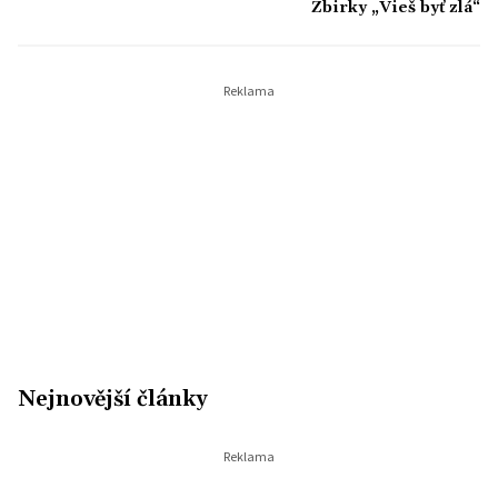
Žbirky „Vieš byť zlá“
Nejnovější články