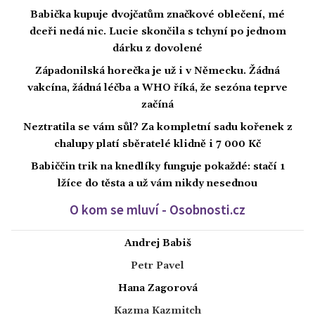
Babička kupuje dvojčatům značkové oblečení, mé
dceři nedá nic. Lucie skončila s tchyní po jednom
dárku z dovolené
Západonilská horečka je už i v Německu. Žádná
vakcína, žádná léčba a WHO říká, že sezóna teprve
začíná
Neztratila se vám sůl? Za kompletní sadu kořenek z
chalupy platí sběratelé klidně i 7 000 Kč
Babiččin trik na knedlíky funguje pokaždé: stačí 1
lžíce do těsta a už vám nikdy nesednou
O kom se mluví - Osobnosti.cz
Andrej Babiš
Petr Pavel
Hana Zagorová
Kazma Kazmitch