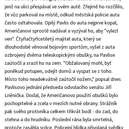
jenž na ulici přespával ve svém autě. Zřejmě ho rozčílilo,
že vůz parkoval na místě, odkud městská policie auta
často odtahovala. Opilý Pavlis do auta nejprve kopal,
Američanovi sprostě nadával a vyzýval ho, aby "vylezl
ven". Čtyřiačtyřicetiletý majitel auta, který se
dlouhodobě věnoval bojovým sportům, vyšel z auta
ozbrojený dvěma teleskopickými obušky, na Pavlise
zaútočil a srazil ho na zem. "Obžalovaný mohl, byť
poněkud potupen, odejít domů a vyspat se z toho.
Místo toho neadekvátně zaútočil nožem," popsal dnes
Pavlisovo jednání předseda odvolacího senátu Jiří
Lněnička. Dodal, že Američanovo použití obušků bylo
pochopitelné a zcela v mezích nutné obrany. Strážník
pak svého protivníka celkem třikrát bodl - do zad, do
stehna a do hrudníku. Poslední rána byla smrtelná,
protože zasáhla srdce. Policejní hlídka přivolaná svědky