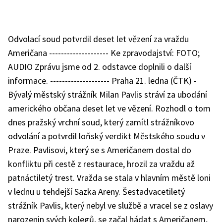
Odvolací soud potvrdil deset let vězení za vraždu
Američana -------------------- Ke zpravodajství: FOTO;
AUDIO Zprávu jsme od 2. odstavce doplnili o další
informace. -------------------- Praha 21. ledna (ČTK) -
Bývalý městský strážník Milan Pavlis stráví za ubodání
amerického občana deset let ve vězení. Rozhodl o tom
dnes pražský vrchní soud, který zamítl strážníkovo
odvolání a potvrdil loňský verdikt Městského soudu v
Praze. Pavlisovi, který se s Američanem dostal do
konfliktu při cestě z restaurace, hrozil za vraždu až
patnáctiletý trest. Vražda se stala v hlavním městě loni
v lednu u tehdejší Sazka Areny. Šestadvacetiletý
strážník Pavlis, který nebyl ve službě a vracel se z oslavy
narozenin svých kolegů, se začal hádat s Američanem,