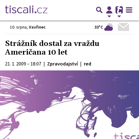
33°C
10. srpna
,
Vavřinec
Strážník dostal za vraždu
Američana 10 let
21. 1. 2009 – 18:07
|
Zpravodajství
|
red