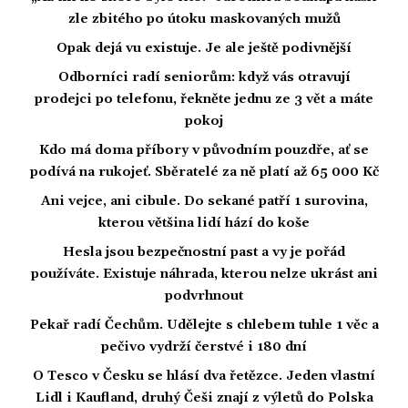
zle zbitého po útoku maskovaných mužů
Opak dejá vu existuje. Je ale ještě podivnější
Odborníci radí seniorům: když vás otravují
prodejci po telefonu, řekněte jednu ze 3 vět a máte
pokoj
Kdo má doma příbory v původním pouzdře, ať se
podívá na rukojeť. Sběratelé za ně platí až 65 000 Kč
Ani vejce, ani cibule. Do sekané patří 1 surovina,
kterou většina lidí hází do koše
Hesla jsou bezpečnostní past a vy je pořád
používáte. Existuje náhrada, kterou nelze ukrást ani
podvrhnout
Pekař radí Čechům. Udělejte s chlebem tuhle 1 věc a
pečivo vydrží čerstvé i 180 dní
O Tesco v Česku se hlásí dva řetězce. Jeden vlastní
Lidl i Kaufland, druhý Češi znají z výletů do Polska