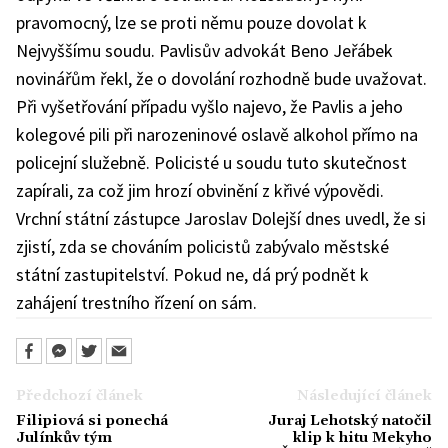
pravomocný, lze se proti němu pouze dovolat k
Nejvyššímu soudu. Pavlisův advokát Beno Jeřábek
novinářům řekl, že o dovolání rozhodně bude uvažovat.
Při vyšetřování případu vyšlo najevo, že Pavlis a jeho
kolegové pili při narozeninové oslavě alkohol přímo na
policejní služebně. Policisté u soudu tuto skutečnost
zapírali, za což jim hrozí obvinění z křivé výpovědi.
Vrchní státní zástupce Jaroslav Dolejší dnes uvedl, že si
zjistí, zda se chováním policistů zabývalo městské
státní zastupitelství. Pokud ne, dá prý podnět k
zahájení trestního řízení on sám.
Předchozí článek
Následující článek
Filipiová si ponechá
Juraj Lehotský natočil
Julínkův tým
klip k hitu Mekyho