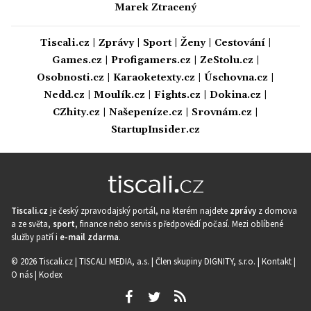
Marek Ztracený
Tiscali.cz
|
Zprávy
|
Sport
|
Ženy
|
Cestování
|
Games.cz
|
Profigamers.cz
|
ZeStolu.cz
|
Osobnosti.cz
|
Karaoketexty.cz
|
Úschovna.cz
|
Nedd.cz
|
Moulík.cz
|
Fights.cz
|
Dokina.cz
|
CZhity.cz
|
Našepeníze.cz
|
Srovnám.cz
|
StartupInsider.cz
Tiscali.cz
je český zpravodajský portál, na kterém najdete
zprávy
z domova
a ze světa,
sport
, finance nebo servis s předpovědí počasí. Mezi oblíbené
služby patří i
e-mail zdarma
.
© 2026 Tiscali.cz |
TISCALI MEDIA, a.s.
|
Člen skupiny DIGNITY, s.r.o.
|
Kontakt
|
O nás
|
Kodex