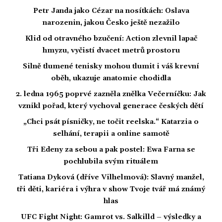
Petr Janda jako Cézar na nosítkách: Oslava
narozenin, jakou Česko ještě nezažilo
Klid od otravného bzučení: Action zlevnil lapač
hmyzu, vyčistí dvacet metrů prostoru
Silně tlumené tenisky mohou tlumit i váš krevní
oběh, ukazuje anatomie chodidla
2. ledna 1965 poprvé zazněla znělka Večerníčku: Jak
vznikl pořad, který vychoval generace českých dětí
„Chci psát písničky, ne točit reelska.“ Katarzia o
selhání, terapii a online samotě
Tři Edeny za sebou a pak postel: Ewa Farna se
pochlubila svým rituálem
Tatiana Dyková (dříve Vilhelmová): Slavný manžel,
tři děti, kariéra i výhra v show Tvoje tvář má známý
hlas
UFC Fight Night: Gamrot vs. Salkilld – výsledky a