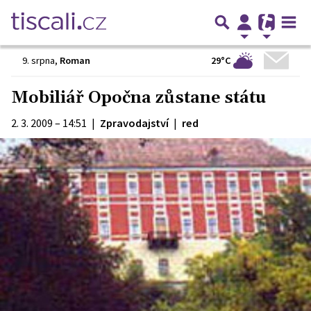
29°C
9. srpna
,
Roman
Mobiliář Opočna zůstane státu
2. 3. 2009 – 14:51
|
Zpravodajství
|
red