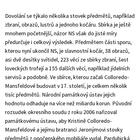
Dovolání se týkalo několika stovek předmětů, například
zbraní, obrazů, lustrů a jednoho kočáru. Sbírka je ještě
mnohem početnější, názor NS však do jisté míry
předurčuje i celkový výsledek. Předmětem části sporu,
kterou nyní ukončil NS, je slavnostní kočár, 38 obrazů,
asi dvě desítky svítidel, 223 věcí ze sbírky zbraní, šest
loveckých trofejí a 155 dalších věcí, například jídelních
servisů a podobně. Ve sbírce, kterou začali Colloredo-
Mansfeldové budovat v 17. století, je celkem několik
tisíc předmětů. Národní památkový ústav jejich
hodnotu odhaduje na více než miliardu korun. Původní
rozsudek okresního soudu z roku 2006 nařizoval
památkovému ústavu, aby Kristině Colloredo-
Mansfeldové a jejímu bratranci Jeronýmovi stovky
předmětů z opočenského mobiliáře vydal. Pardubická