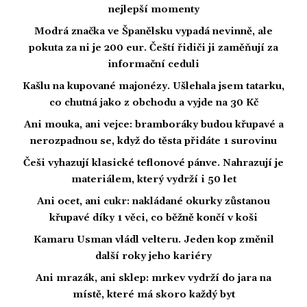
nejlepší momenty
Modrá značka ve Španělsku vypadá nevinně, ale
pokuta za ni je 200 eur. Čeští řidiči ji zaměňují za
informační ceduli
Kašlu na kupované majonézy. Ušlehala jsem tatarku,
co chutná jako z obchodu a vyjde na 30 Kč
Ani mouka, ani vejce: bramboráky budou křupavé a
nerozpadnou se, když do těsta přidáte 1 surovinu
Češi vyhazují klasické teflonové pánve. Nahrazují je
materiálem, který vydrží i 50 let
Ani ocet, ani cukr: nakládané okurky zůstanou
křupavé díky 1 věci, co běžně končí v koši
Kamaru Usman vládl velteru. Jeden kop změnil
další roky jeho kariéry
Ani mrazák, ani sklep: mrkev vydrží do jara na
místě, které má skoro každý byt