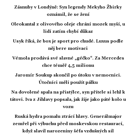
Zásnuby v Londýně: Syn legendy Mekyho Žbirky
oznámil, že se žení
Oleokantal z olivového oleje chrání mozek myší, u
lidí zatím chybí důkaz
Usyk říká, že box je sport pro chudé. Luxus podle
něj bere motivaci
Vémola prodává své slavné „géčko“. Za Mercedes
chce téměř 4,5 milionu
Jaromír Soukup skončil po útoku v nemocnici.
Útočníci měli použít pálku
Na dovolené spala na přistýlce, syn přítele si lehl k
tátovi. Iva z Jihlavy popsala, jak žije jako páté kolo u
vozu
Ruská hydra pomalu ztrácí hlavy. Generálmajor
zemřel při výbuchu před moskevskou restaurací,
když slavil narozeniny šéfa vzdušných sil