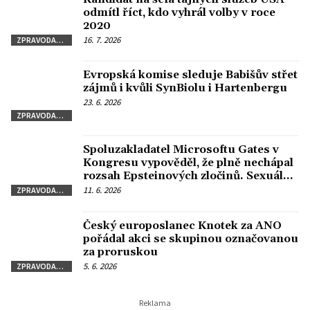
odmítl říct, kdo vyhrál volby v roce
2020
16. 7. 2026
ZPRAVODAJSTVÍ
Evropská komise sleduje Babišův střet
zájmů i kvůli SynBiolu i Hartenbergu
23. 6. 2026
ZPRAVODAJSTVÍ
Spoluzakladatel Microsoftu Gates v
Kongresu vypověděl, že plně nechápal
rozsah Epsteinových zločinů. Sexuální
delikvent ho podle něj vydíral.
11. 6. 2026
ZPRAVODAJSTVÍ
Český europoslanec Knotek za ANO
pořádal akci se skupinou označovanou
za proruskou
5. 6. 2026
ZPRAVODAJSTVÍ