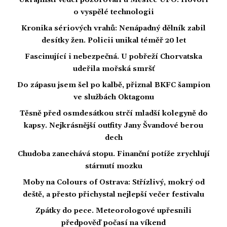
Ukrajinští vědci pozorovali u Měsíce UFO. Hovoří
o vyspělé technologii
Kronika sériových vrahů: Nenápadný dělník zabil
desítky žen. Policii unikal téměř 20 let
Fascinující i nebezpečná. U pobřeží Chorvatska
udeřila mořská smršť
Do zápasu jsem šel po kalbě, přiznal BKFC šampion
ve službách Oktagonu
Těsně před osmdesátkou strčí mladší kolegyně do
kapsy. Nejkrásnější outfity Jany Švandové berou
dech
Chudoba zanechává stopu. Finanční potíže zrychlují
stárnutí mozku
Moby na Colours of Ostrava: Střízlivý, mokrý od
deště, a přesto přichystal nejlepší večer festivalu
Zpátky do pece. Meteorologové upřesnili
předpověď počasí na víkend