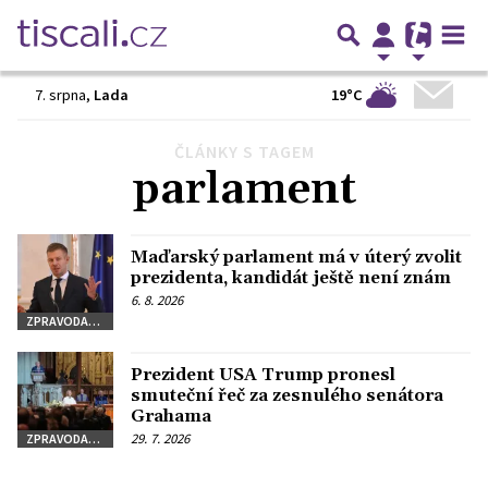
19°C
7. srpna
,
Lada
ČLÁNKY S TAGEM
Předchozí
1
2
3
…
28
Další
parlament
Maďarský parlament má v úterý zvolit
prezidenta, kandidát ještě není znám
6. 8. 2026
ZPRAVODAJSTVÍ
Prezident USA Trump pronesl
smuteční řeč za zesnulého senátora
Grahama
29. 7. 2026
ZPRAVODAJSTVÍ