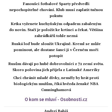
Fanoušci fotbalové Sparty předvedli
nepochopitelné chování. Klub musí zaplatit tučnou
pokutu
Krtka vyženete kuchyňským odpadem zabaleným
do novin. Stačí je položit ke krtinci a čekat. Většina
zahrádkářů tohle nezná
Ruská loď bude sloužit Ukrajině. Kreml se může
pominout, ale dostane šanci ji v Černém moři
potopit
Rusům dávají po hubě dobrovolníci z 72 zemí světa.
Skoro polovina jich přijela z Latinské Ameriky
Chci chránit mladé dívky, neměly by hrát proti
biologickým mužům, říká hvězda ženské NBA
Cunninghamová
O kom se mluví - Osobnosti.cz
Andrej Babiš