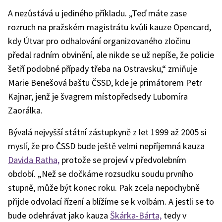
A nezůstává u jediného příkladu. „Teď máte zase
rozruch na pražském magistrátu kvůli kauze Opencard,
kdy Útvar pro odhalování organizovaného zločinu
předal radním obvinění, ale nikde se už nepíše, že policie
šetří podobné případy třeba na Ostravsku,“ zmiňuje
Marie Benešová baštu ČSSD, kde je primátorem Petr
Kajnar, jenž je švagrem místopředsedy Lubomíra
Zaorálka.
Bývalá nejvyšší státní zástupkyně z let 1999 až 2005 si
myslí, že pro ČSSD bude ještě velmi nepříjemná kauza
Davida Ratha,
protože se projeví v předvolebním
období. „Než se dočkáme rozsudku soudu prvního
stupně, může být konec roku. Pak zcela nepochybně
přijde odvolací řízení a blížíme se k volbám. A jestli se to
bude odehrávat jako kauza
Škárka-Bárta,
tedy v