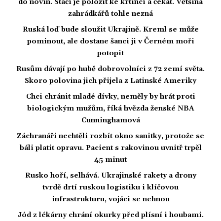
do novin. Stačí je položit ke krtinci a čekat. Většina
zahrádkářů tohle nezná
Ruská loď bude sloužit Ukrajině. Kreml se může
pominout, ale dostane šanci ji v Černém moři
potopit
Rusům dávají po hubě dobrovolníci z 72 zemí světa.
Skoro polovina jich přijela z Latinské Ameriky
Chci chránit mladé dívky, neměly by hrát proti
biologickým mužům, říká hvězda ženské NBA
Cunninghamová
Záchranáři nechtěli rozbít okno sanitky, protože se
báli platit opravu. Pacient s rakovinou uvnitř trpěl
45 minut
Rusko hoří, selhává. Ukrajinské rakety a drony
tvrdě drtí ruskou logistiku i klíčovou
infrastrukturu, vojáci se nehnou
Jód z lékárny chrání okurky před plísní i houbami.