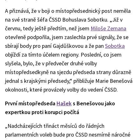
A přiznává, že v boji o místopředsednický post neměla
na své straně šéfa ČSSD Bohuslava Sobotku. „Již v
červnu, tedy ještě předtím, než jsem
Miloše Zemana
otevřeně podpořila, jsem zaslechla prvé signály, že se
sbírají body pro paní Gajdůškovou a že pan
Sobotka
objíždí za tímto účelem regiony. Poslední, co jsem
slyšela, bylo, že v předvečer druhé volby
místopředsedkyně na sjezdu předseda strany důrazně
jednal s krajskými předsedy,“ přibližuje Marie Benešová
okolnosti, které provázely volby do vedení ČSSD.
První místopředseda
Hašek
s Benešovou jako
expertkou proti korupci počítá
„Nadcházejících třináct měsíců do řádných
parlamentních voleb bude pro ČSSD nesmírně náročné