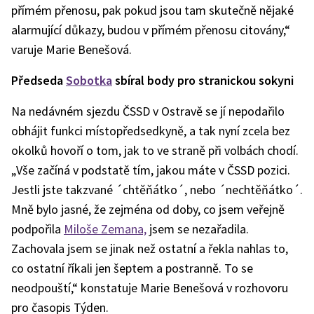
přímém přenosu, pak pokud jsou tam skutečně nějaké
alarmující důkazy, budou v přímém přenosu citovány,“
varuje Marie Benešová.
Předseda
Sobotka
sbíral body pro stranickou sokyni
Na nedávném sjezdu ČSSD v Ostravě se jí nepodařilo
obhájit funkci místopředsedkyně, a tak nyní zcela bez
okolků hovoří o tom, jak to ve straně při volbách chodí.
„Vše začíná v podstatě tím, jakou máte v ČSSD pozici.
Jestli jste takzvané ´chtěňátko´, nebo ´nechtěňátko´.
Mně bylo jasné, že zejména od doby, co jsem veřejně
podpořila
Miloše Zemana,
jsem se nezařadila.
Zachovala jsem se jinak než ostatní a řekla nahlas to,
co ostatní říkali jen šeptem a postranně. To se
neodpouští,“ konstatuje Marie Benešová v rozhovoru
pro časopis Týden.