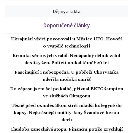
Dějiny a fakta
Doporučené články
Ukrajinští vědci pozorovali u Měsíce UFO. Hovoří
o vyspělé technologii
Kronika sériových vrahů: Nenápadný dělník zabil
desítky žen. Policii unikal téměř 20 let
Fascinující i nebezpečná. U pobřeží Chorvatska
udeřila mořská smršť
Do zápasu jsem šel po kalbě, přiznal BKFC šampion
ve službách Oktagonu
Těsně před osmdesátkou strčí mladší kolegyně do
kapsy. Nejkrásnější outfity Jany Švandové berou
dech
Chudoba zanechává stopu. Finanční potíže zrychlují