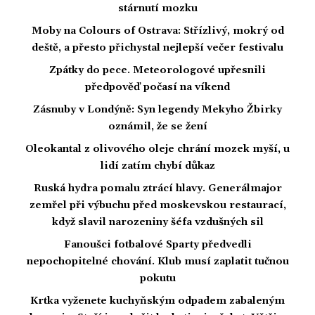
stárnutí mozku
Moby na Colours of Ostrava: Střízlivý, mokrý od
deště, a přesto přichystal nejlepší večer festivalu
Zpátky do pece. Meteorologové upřesnili
předpověď počasí na víkend
Zásnuby v Londýně: Syn legendy Mekyho Žbirky
oznámil, že se žení
Oleokantal z olivového oleje chrání mozek myší, u
lidí zatím chybí důkaz
Ruská hydra pomalu ztrácí hlavy. Generálmajor
zemřel při výbuchu před moskevskou restaurací,
když slavil narozeniny šéfa vzdušných sil
Fanoušci fotbalové Sparty předvedli
nepochopitelné chování. Klub musí zaplatit tučnou
pokutu
Krtka vyženete kuchyňským odpadem zabaleným