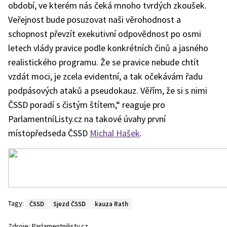
období, ve kterém nás čeká mnoho tvrdých zkoušek.
Veřejnost bude posuzovat naši věrohodnost a
schopnost převzít exekutivní odpovědnost po osmi
letech vlády pravice podle konkrétních činů a jasného
realistického programu. Že se pravice nebude chtít
vzdát moci, je zcela evidentní, a tak očekávám řadu
podpásových ataků a pseudokauz. Věřím, že si s nimi
ČSSD poradí s čistým štítem,“ reaguje pro
ParlamentníListy.cz na takové úvahy první
místopředseda ČSSD
Michal Hašek
.
Tagy:
ČSSD
Sjezd ČSSD
kauza Rath
Zdroje:
Parlamentnilisty.cz