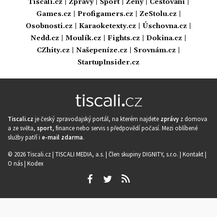
Tiscali.cz
|
Zprávy
|
Sport
|
Ženy
|
Cestování
|
Games.cz
|
Profigamers.cz
|
ZeStolu.cz
|
Osobnosti.cz
|
Karaoketexty.cz
|
Úschovna.cz
|
Nedd.cz
|
Moulík.cz
|
Fights.cz
|
Dokina.cz
|
CZhity.cz
|
Našepeníze.cz
|
Srovnám.cz
|
StartupInsider.cz
Tiscali.cz
je český zpravodajský portál, na kterém najdete
zprávy
z domova
a ze světa,
sport
, finance nebo servis s předpovědí počasí. Mezi oblíbené
služby patří i
e-mail zdarma
.
© 2026 Tiscali.cz |
TISCALI MEDIA, a.s.
|
Člen skupiny DIGNITY, s.r.o.
|
Kontakt
|
O nás
|
Kodex