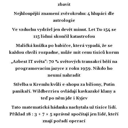
zbavit
Nejhloupější znamení zvěrokruhu: 4 hlupáci dle
astrologie
Ve vzduchu vydržel jen devět minut. Let Tu-154 se
115 lidmi skončil katastrofou
Maličká knížka po babičce, která vypadá, že se
každou chvíli rozpadne, může mít cenu tisíců korun
„Azbest IT světa“: 70 % světových transakcí běží na
programovacím jazyce z roku 1959. Nikdo ho
neumí nahradit
Střelba u Kremlu kvůli e-shopu za biliony, Putin
panikaří. Wildberries ovládají kavkazské klany a
teď po něm jde i Kyjev
Tato matematická hádanka nachytala už tisíce lidí.
Příklad 18 : 3 + 7 × 5 správně spočítají jen lidé, kteří
znají pořadí operací