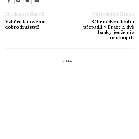
Předchozí článek
Následující článek
Vzhůru k novému
Během dvou hodin
dobrodružství!
přepadli v Praze 4 dvě
banky, jenže nic
neuloupili