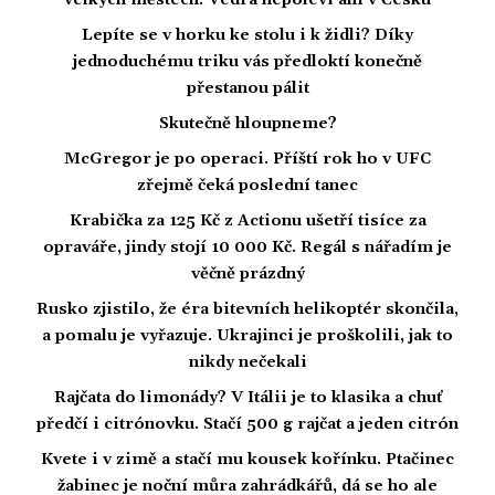
Lepíte se v horku ke stolu i k židli? Díky
jednoduchému triku vás předloktí konečně
přestanou pálit
Skutečně hloupneme?
McGregor je po operaci. Příští rok ho v UFC
zřejmě čeká poslední tanec
Krabička za 125 Kč z Actionu ušetří tisíce za
opraváře, jindy stojí 10 000 Kč. Regál s nářadím je
věčně prázdný
Rusko zjistilo, že éra bitevních helikoptér skončila,
a pomalu je vyřazuje. Ukrajinci je proškolili, jak to
nikdy nečekali
Rajčata do limonády? V Itálii je to klasika a chuť
předčí i citrónovku. Stačí 500 g rajčat a jeden citrón
Kvete i v zimě a stačí mu kousek kořínku. Ptačinec
žabinec je noční můra zahrádkářů, dá se ho ale