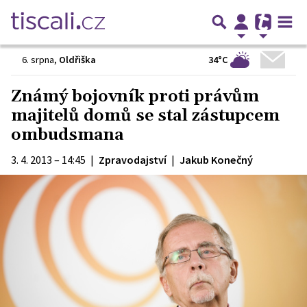
34°C
6. srpna
,
Oldřiška
Známý bojovník proti právům
majitelů domů se stal zástupcem
ombudsmana
3. 4. 2013 – 14:45
|
Zpravodajství
|
Jakub Konečný