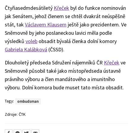
Čtyřiasedmdesátiletý
Křeček
byl do funkce nominován
jak Senátem, jehož členem se chtěl dvakrát neúspěšně
stát, tak
Václavem Klausem
ještě jako prezidentem. Ve
Sněmovně by jeho poslaneckou lavici měla podle
výsledků
voleb
obsadit bývalá členka dolní komory
Gabriela Kalábková
(ČSSD).
Dlouholetý předseda Sdružení nájemníků ČR
Křeček
ve
Sněmovně působil také jako místopředseda ústavně
právního výboru a člen mandátového a imunitního
výboru. Dolní komora bude muset tato místa obsadit.
Tagy:
ombudsman
Zdroje:
ČTK