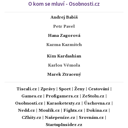
O kom se mluví - Osobnosti.cz
Andrej Babiš
Petr Pavel
Hana Zagorová
Kazma Kazmitch
Kim Kardashian
Karlos Vémola
Marek Ztracený
Tiscali.cz
|
Zprávy
|
Sport
|
Ženy
|
Cestování
|
Games.cz
|
Profigamers.cz
|
ZeStolu.cz
|
Osobnosti.cz
|
Karaoketexty.cz
|
Úschovna.cz
|
Nedd.cz
|
Moulík.cz
|
Fights.cz
|
Dokina.cz
|
CZhity.cz
|
Našepeníze.cz
|
Srovnám.cz
|
StartupInsider.cz