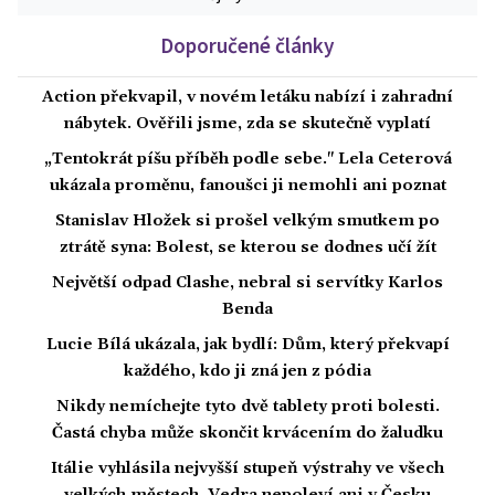
Doporučené články
Action překvapil, v novém letáku nabízí i zahradní
nábytek. Ověřili jsme, zda se skutečně vyplatí
„Tentokrát píšu příběh podle sebe." Lela Ceterová
ukázala proměnu, fanoušci ji nemohli ani poznat
Stanislav Hložek si prošel velkým smutkem po
ztrátě syna: Bolest, se kterou se dodnes učí žít
Největší odpad Clashe, nebral si servítky Karlos
Benda
Lucie Bílá ukázala, jak bydlí: Dům, který překvapí
každého, kdo ji zná jen z pódia
Nikdy nemíchejte tyto dvě tablety proti bolesti.
Častá chyba může skončit krvácením do žaludku
Itálie vyhlásila nejvyšší stupeň výstrahy ve všech
velkých městech. Vedra nepoleví ani v Česku