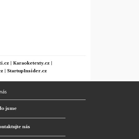
i.cz
|
Karaoketexty.cz
|
cz
|
StartupInsider.cz
nás
do jsme
ntaktujte nás