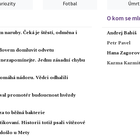
uriozity
Fotbal
Úmrt
O kom se mlu
 naruby. Čeká je štěstí, odměna i
Andrej Babiš
Petr Pavel
radovem domluvit odvetu
Hana Zagorov
a nezapomínejte. Jednu zásadní chybu
Kazma Kazmi
 pomáhá nádoru. Vědci odhalili
oval promotér budoucnost hvězdy
za to běžná bakterie
tikovaní. Historii totiž psali vítězové
 došlo u Mety