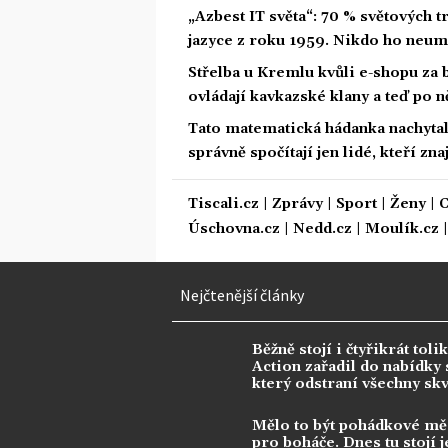
„Azbest IT světa“: 70 % světových
jazyce z roku 1959. Nikdo ho neum
Střelba u Kremlu kvůli e-shopu za 
ovládají kavkazské klany a teď po n
Tato matematická hádanka nachytala u
správně spočítají jen lidé, kteří zn
Tiscali.cz
|
Zprávy
|
Sport
|
Ženy
|
C
Úschovna.cz
|
Nedd.cz
|
Moulík.cz
Nejčtenější články
Běžně stojí i čtyřikrát tolik
Action zařadil do nabídky s
který odstraní všechny sk
Mělo to být pohádkové mě
pro boháče. Dnes tu stojí j