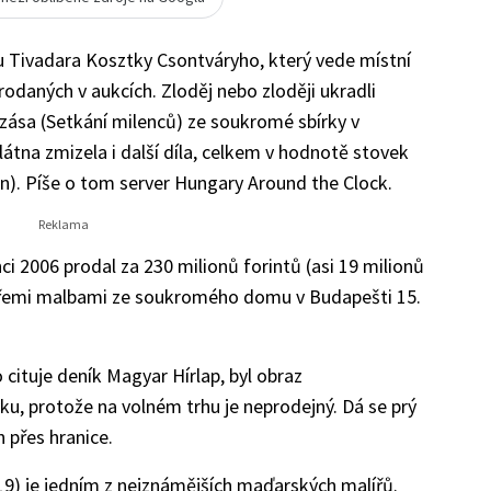
u Tivadara Kosztky Csontváryho, který vede místní
rodaných v aukcích. Zloděj nebo zloději ukradli
ása (Setkání milenců) ze soukromé sbírky v
tna zmizela i další díla, celkem v hodnotě stovek
un). Píše o tom server Hungary Around the Clock.
ci 2006 prodal za 230 milionů forintů (asi 19 milionů
 třemi malbami ze soukromého domu v Budapešti 15.
ituje deník Magyar Hírlap, byl obraz
, protože na volném trhu je neprodejný. Dá se prý
 přes hranice.
9) je jedním z nejznámějších maďarských malířů.