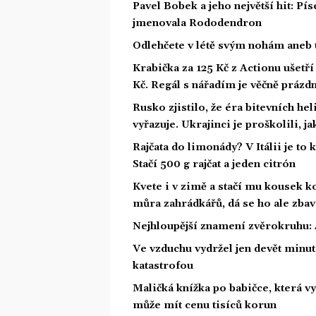
Pavel Bobek a jeho největší hit: P
jmenovala Rododendron
Odlehčete v létě svým nohám aneb 
Krabička za 125 Kč z Actionu ušetří 
Kč. Regál s nářadím je věčně prázd
Rusko zjistilo, že éra bitevních he
vyřazuje. Ukrajinci je proškolili, j
Rajčata do limonády? V Itálii je to 
Stačí 500 g rajčat a jeden citrón
Kvete i v zimě a stačí mu kousek ko
můra zahrádkářů, dá se ho ale zbav
Nejhloupější znamení zvěrokruhu: 4
Ve vzduchu vydržel jen devět minut.
katastrofou
Maličká knížka po babičce, která vy
může mít cenu tisíců korun