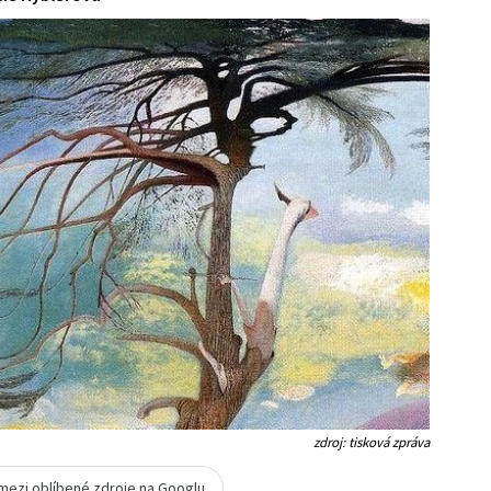
zdroj: tisková zpráva
 mezi oblíbené zdroje na Googlu