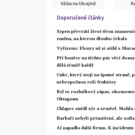
Válka na Ukrajině
K
Doporučené články
Srpen převrátí život třem znamením
změna, na kterou dlouho čekala
Vyřízeno: Fleury už si stihl s Mu
Při bouřce na těchto pár věcí dom
dělá téměř každý
Cukr, který stojí na špatné straně,
nebezpečnou roli fruktózy
Byl to rozlučkový zápas, okoment
Oktagonu
Chlapec snědl sýr a zemřel. Mohla 
Barbaři nebyli primitivní, ale sofis
AI napadla další firmu. K incidentu