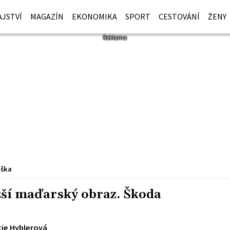
JSTVÍ
MAGAZÍN
EKONOMIKA
SPORT
CESTOVÁNÍ
ŽENY
iška
ažší maďarský obraz. Škoda
cie Hyblerová