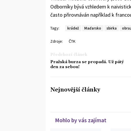
Odborníky bývá vzhledem k naivisti
často přirovnáván například k franc
Tagy:
krádež
Maďarsko
sbirka
obra
Zdroje:
ČTK
Předchozí článek
Pražská burza se propadá. Už pátý
den za sebou!
Nejnovější články
Mohlo by vás zajímat