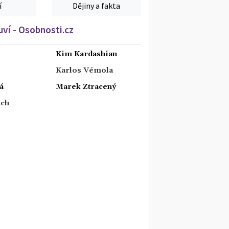
í
Dějiny a fakta
ví - Osobnosti.cz
Kim Kardashian
Karlos Vémola
á
Marek Ztracený
tch