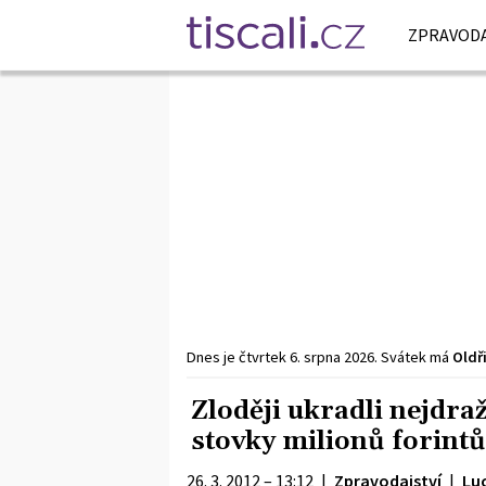
ZPRAVODA
Dnes je
čtvrtek
6. srpna
2026
.
Svátek má
Oldř
Zloději ukradli nejdr
stovky milionů forintů
26. 3. 2012 – 13:12
|
Zpravodajství
|
Lu