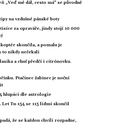
íseň „Veď mě dál, cesto má“ se původně
tipy na vzdušné pánské boty
tisíce za opraváře, jindy stojí 10 000
ný
likoptér skončila, a pomalu je
ak to nikdy nečekali
klasika a chuť předčí i citrónovku.
řínku. Ptačinec žabinec je noční
it
 hlupáci dle astrologie
 Let Tu-154 se 115 lidmi skončil
padá, že se každou chvíli rozpadne,