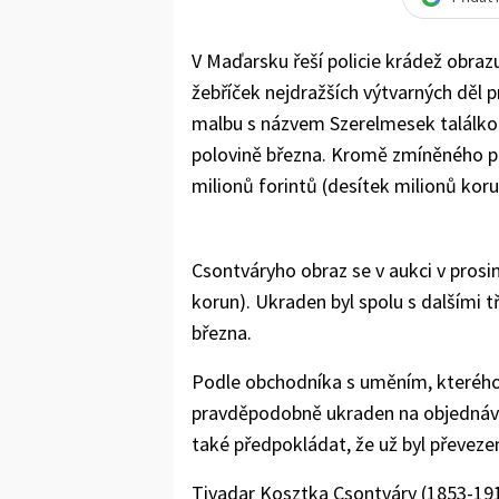
V Maďarsku řeší policie krádež obraz
žebříček nejdražších výtvarných děl p
malbu s názvem Szerelmesek találkoz
polovině března. Kromě zmíněného plá
milionů forintů (desítek milionů kor
Csontváryho obraz se v aukci v prosin
korun). Ukraden byl spolu s dalšími
března.
Podle obchodníka s uměním, kterého c
pravděpodobně ukraden na objednávku
také předpokládat, že už byl převezen
Tivadar Kosztka Csontváry (1853-191