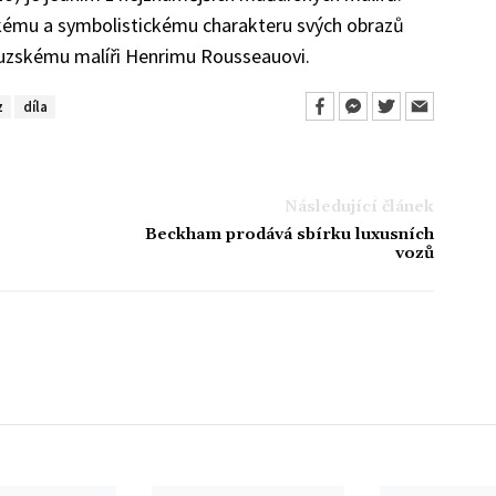
ckému a symbolistickému charakteru svých obrazů
ouzskému malíři Henrimu Rousseauovi.
z
díla
Následující článek
Beckham prodává sbírku luxusních
vozů