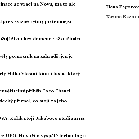
dinace se vrací na Novu, má to ale
Hana Zagorov
Kazma Kazmi
ad přes svižné rytmy po temnější
žují život bez demence až o třináct
kvělý pomocník na zahradě, jen je
Hills: Vlastní kino i luxus, který
euvěřitelný příběh Coco Chanel
ecký přiznal, co stojí za jeho
USA: Kolik stojí Jakubovo studium na
íce UFO. Hovoří o vyspělé technologii