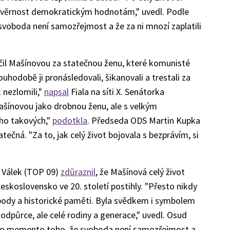
a věrnost demokratickým hodnotám," uvedl. Podle
 svoboda není samozřejmost a že za ni mnozí zaplatili
ačil Mašínovou za statečnou ženu, které komunisté
louhodobě ji pronásledovali, šikanovali a trestali za
k nezlomili,"
napsal
Fiala na síti X. Senátorka
šínovou jako drobnou ženu, ale s velkým
oho takových,"
podotkla
. Předseda ODS Martin Kupka
tečná. "Za to, jak celý život bojovala s bezprávím, si
l Válek (TOP 09)
zdůraznil
, že Mašínová celý život
eskoslovensko ve 20. století postihly. "Přesto nikdy
body a historické paměti. Byla svědkem i symbolem
é odpůrce, ale celé rodiny a generace," uvedl. Osud
jako memento toho, že svoboda není samozřejmost a