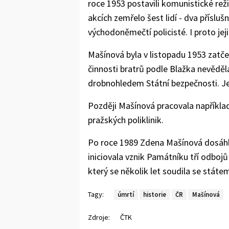
roce 1953 postavili komunistické režim
akcích zemřelo šest lidí - dva přísluš
východoněmečtí policisté. I proto je
Mašínová byla v listopadu 1953 zatč
činnosti bratrů podle Blažka nevěděla
drobnohledem Státní bezpečnosti. Je
Později Mašínová pracovala například
pražských poliklinik.
Po roce 1989 Zdena Mašínová dosáhla 
iniciovala vznik Památníku tří odbojů
který se několik let soudila se státe
Tagy:
úmrtí
historie
ČR
Mašínová
Zdroje:
ČTK