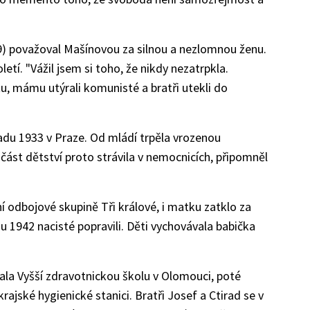
) považoval Mašínovou za silnou a nezlomnou ženu.
letí. "Vážil jsem si toho, že nikdy nezatrpkla.
tátu, mámu utýrali komunisté a bratři utekli do
adu 1933 v Praze. Od mládí trpěla vrozenou
část dětství proto strávila v nemocnicích, připomněl
ní odbojové skupině Tři králové, i matku zatklo za
u 1942 nacisté popravili. Děti vychovávala babička
la Vyšší zdravotnickou školu v Olomouci, poté
rajské hygienické stanici. Bratři Josef a Ctirad se v