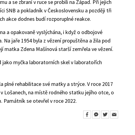
u a se zbraní v ruce se probili na Západ. Při jejich
níci SNB a pokladník v Československu a později tři
jich akce dodnes budí rozporuplné reakce.
ena a opakovaně vyslýchána, i když o odbojové
. Na jaře 1954 byla z vězení propuštěna a žila pod
jí matka Zdena Mašínová starší zemřela ve vězení.
 jako myčka laboratorních skel v laboratořích
plné rehabilitace své matky a strýce. V roce 2017
 v Lošanech, na místě rodného statku jejího otce, o
m. Památník se otevřel v roce 2022.