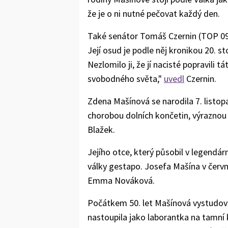
že je o ni nutné pečovat každý den.
Také senátor Tomáš Czernin (TOP 09
Její osud je podle něj kronikou 20. sto
Nezlomilo ji, že jí nacisté popravili 
svobodného světa,"
uvedl
Czernin.
Zdena Mašínová se narodila 7. listop
chorobou dolních končetin, výraznou 
Blažek.
Jejího otce, který působil v legendár
války gestapo. Josefa Mašína v červn
Emma Nováková.
Počátkem 50. let Mašínová vystudova
nastoupila jako laborantka na tamní k