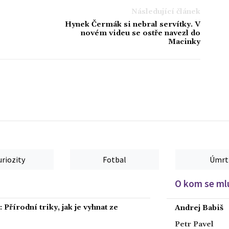
Následující článek
Hynek Čermák si nebral servítky. V
novém videu se ostře navezl do
Macinky
uriozity
Fotbal
Úmrt
O kom se mlu
Přírodní triky, jak je vyhnat ze
Andrej Babiš
Petr Pavel