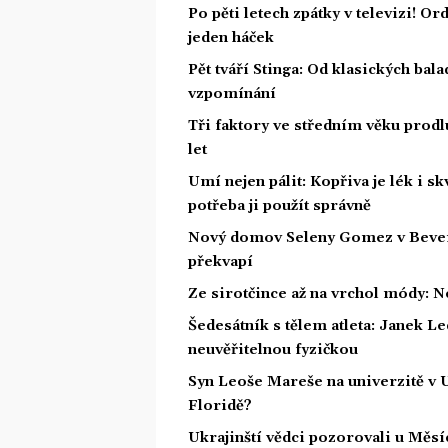
Po pěti letech zpátky v televizi! Or
jeden háček
Pět tváří Stinga: Od klasických bal
vzpomínání
Tři faktory ve středním věku prodlu
let
Umí nejen pálit: Kopřiva je lék i s
potřeba ji použít správně
Nový domov Seleny Gomez v Beverly 
překvapí
Ze sirotčince až na vrchol módy: N
Šedesátník s tělem atleta: Janek Led
neuvěřitelnou fyzičkou
Syn Leoše Mareše na univerzitě v 
Floridě?
Ukrajinští vědci pozorovali u Měs