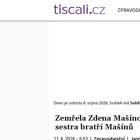
ZPRAVODA
Dnes je
sobota
8. srpna
2026
.
Svátek má
Sobě
Zemřela Zdena Mašíno
sestra bratří Mašínů
11. 6. 2026 – 6:03
|
Zpravodajství
|
Jas