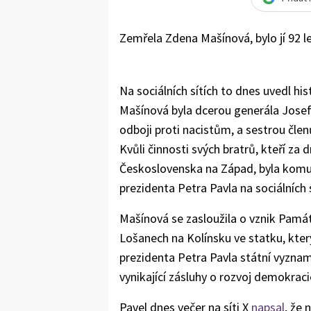
Zemřela Zdena Mašínová, bylo jí 92 le
Na sociálních sítích to dnes uvedl hi
Mašínová byla dcerou generála Josef
odboji proti nacistům, a sestrou čle
Kvůli činnosti svých bratrů, kteří za 
Československa na Západ, byla komu
prezidenta Petra Pavla na sociálních 
Mašínová se zasloužila o vznik Památn
Lošanech na Kolínsku ve statku, kter
prezidenta Petra Pavla státní vyzna
vynikající zásluhy o rozvoj demokraci
Pavel dnes večer na síti X
napsal
, že 