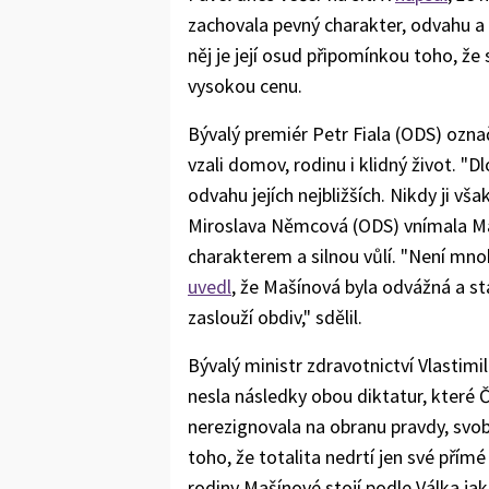
zachovala pevný charakter, odvahu 
něj je její osud připomínkou toho, že
vysokou cenu.
Bývalý premiér Petr Fiala (ODS) ozn
vzali domov, rodinu i klidný život. "D
odvahu jejích nejbližších. Nikdy ji vša
Miroslava Němcová (ODS) vnímala Ma
charakterem a silnou vůlí. "Není mn
uvedl
, že Mašínová byla odvážná a sta
zaslouží obdiv," sdělil.
Bývalý ministr zdravotnictví Vlastimi
nesla následky obou diktatur, které Č
nerezignovala na obranu pravdy, svo
toho, že totalita nedrtí jen své přím
rodiny Mašínové stojí podle Válka 