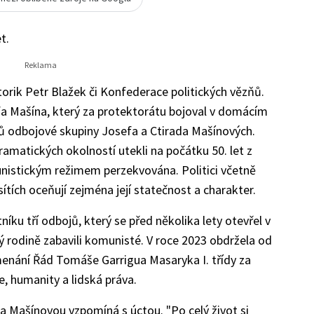
t.
storik Petr Blažek či Konfederace politických vězňů.
a Mašína, který za protektorátu bojoval v domácím
nů odbojové skupiny Josefa a Ctirada Mašínových.
dramatických okolností utekli na počátku 50. let z
nistickým režimem perzekvována. Politici včetně
sítích oceňují zejména její statečnost a charakter.
íku tří odbojů, který se před několika lety otevřel v
ý rodině zabavili komunisté. V roce 2023 obdržela od
menání Řád Tomáše Garrigua Masaryka I. třídy za
e, humanity a lidská práva.
na Mašínovou vzpomíná s úctou. "Po celý život si