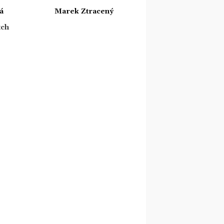
á
Marek Ztracený
tch