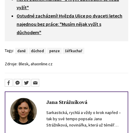
vyžít"
Ostudné zacházení! Hvězda Ulice po dvaceti letech
najednou bez práce: "Musím nějak vyžít s
důchodem"
Tagy:
daně
důchod
penze
šéfkuchař
,
Zdroje:
Blesk
ahaonline.cz
Jana Strážníková
Sarkastická, rychlá a vždy o krok napřed –
tak by své tempo popsala Jana
Strážníková, novinářka, která už téměř
deset let loví drby, trendy a nečekané