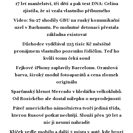
17 let manželství, tři děti a pak test DNA: Celina
zjistila, že si vzala vlastního příbuzného
Video: Su-27 shodily GBU na ruský komunikační
uzel v Bachmutu. Po mohutné detonaci přestala
základna existovat
Důchodce vydělával 225 tisíc Kč měsíčně
pronájmem vlastního pozemku řidičům. Teď ho
kvůli tomu čeká soud
Fejkové iPhony zaplavily Barcelonu. Oranžová
barva, široký modul fotoaparátů a cena zlomek
originálu
Sparťanský klenot Mercado v hledáčku velkoklubů.
Od Rosického ale dostal nálepku o neprodejnosti
Páteř amerického námořnictva tvoří jediná třída,
kterou Rusové potkat nechtějí. Slouží přes 30 let a
nic ji neumí nahradit
Klíček vedle mobilu a další 2 místa v autě, kde hrozí