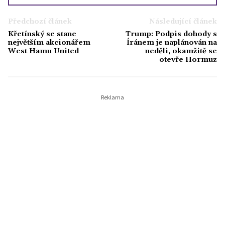
momenty v životě slavných. Psaní o
celebritách pro ni není jen bulvár – je to
Předchozí článek
Následující článek
způsob, jak vystihnout dobu a náladu
Křetínský se stane
Trump: Podpis dohody s
společnosti. Ve volném čase ráda uniká od
největším akcionářem
Íránem je naplánován na
chaosu světa celebrit – chodí do lesa, čte
West Hamu United
neděli, okamžitě se
otevře Hormuz
horory a tajně sbírá staré výtisky časopisů
Bravo.