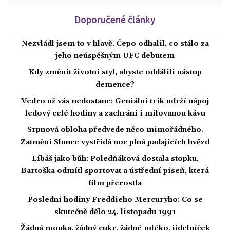
Doporučené články
Nezvládl jsem to v hlavě. Čepo odhalil, co stálo za
jeho neúspěšným UFC debutem
Kdy změnit životní styl, abyste oddálili nástup
demence?
Vedro už vás nedostane: Geniální trik udrží nápoj
ledový celé hodiny a zachrání i milovanou kávu
Srpnová obloha předvede něco mimořádného.
Zatmění Slunce vystřídá noc plná padajících hvězd
Líbáš jako bůh: Poledňáková dostala stopku,
Bartoška odmítl sportovat a ústřední píseň, která
film přerostla
Poslední hodiny Freddieho Mercuryho: Co se
skutečně dělo 24. listopadu 1991
Žádná mouka, žádný cukr, žádné mléko, jídelníček