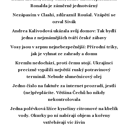
Ronalda je záměrně jednotvárný
Nezápasím v Clashi, zdůraznil Roušal. Vzápětí se
ozval Sivák
Andrea Kalivodová ukázala svůj domov: Tak bydlí
jedna z nejznámějších tváří české zábavy
Vosy jsou v srpnu nejnebezpečnější: Přírodní triky,
jak je vyhnat ze zahrady a domu
Kremlu nedochází, proti čemu stojí. Ukrajinci
precizně vypálili největší ruský potravinový
terminál. Nebude slunečnicový olej
Jedno číslo na faktuře za internet prozradí, jestli
(ne)přeplácíte. Většina Čechů ho nikdy
nekontrolovala
Jedna polévková lžíce kyseliny citronové na kbelík
vody. Okurky po ní nabírají objem a kořeny
vstřebávají víc živin