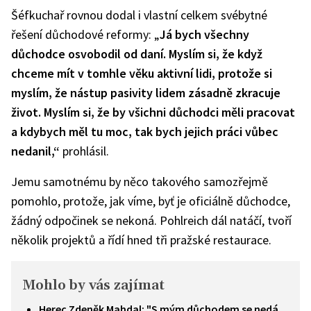
Šéfkuchař rovnou dodal i vlastní celkem svébytné
řešení důchodové reformy: „
Já bych všechny
důchodce osvobodil od daní. Myslím si, že když
chceme mít v tomhle věku aktivní lidi, protože si
myslím, že nástup pasivity lidem zásadně zkracuje
život. Myslím si, že by všichni důchodci měli pracovat
a kdybych měl tu moc, tak bych jejich práci vůbec
nedanil,“
prohlásil.
Jemu samotnému by něco takového samozřejmě
pomohlo, protože, jak víme, byť je oficiálně důchodce,
žádný odpočinek se nekoná. Pohlreich dál natáčí, tvoří
několik projektů a řídí hned tři pražské restaurace.
Mohlo by vás zajímat
Herec Zdeněk Mahdal: "S mým důchodem se nedá