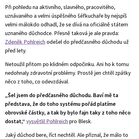
Při pohledu na aktivního, slavného, pracovitého,
uznávaného a velmi úspěšného šéfkuchaře by nejspíš
velmi málokdo odhadl, že se dívá na oficiálně státem
uznaného důchodce. Přesně taková je ale pravda:
Zdeněk Pohlreich
odešel do předčasného důchodu už
před lety.
Netoužil přitom po klidném odpočinku. Ani ho k tomu
nedohnaly zdravotní problémy. Prostě jen chtěl zpátky
něco z toho, co odevzdával.
„Šel jsem do předčasného důchodu. Baví mě ta
představa, že do toho systému pořád platíme
obrovské částky, a tak by bylo fajn taky z toho něco
dostat,“
vysvětlil Pohlreich
pro Blesk.
Jaký důchod bere, říct nechtěl. Ale přiznal, že málo to