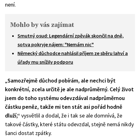
není.
Mohlo by vás zajímat
Smutný osud: Legendární zpěvák skončil na dně,
sotva pokryje nájem: "Nemám nic"
Německý důchodce nahlásil příjem ze sběru lahví a
úřady mu snížily podporu
„
Samozřejmě důchod pobírám, ale nechci být
konkrétní, zcela určitě je ale nadprůměrný. Celý život
jsem do toho systému odevzdával nadprůměrnou
částku peněz, takže mi ten stát asi pořád hodně
dluží,“
vysvětlil a dodal, že i tak se ale domnívá, že
takové částky, které státu odevzdal, stejně nemá nikdy
šanci dostat zpátky.