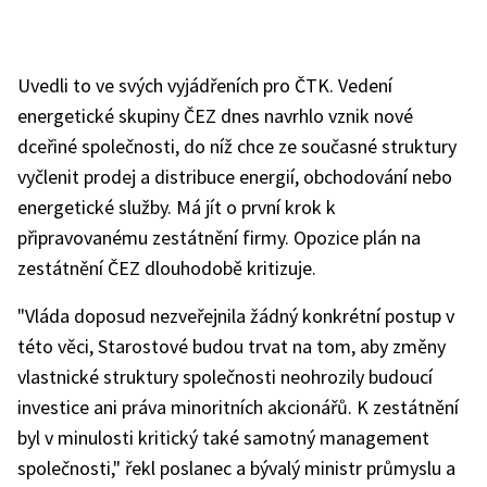
Uvedli to ve svých vyjádřeních pro ČTK. Vedení
energetické skupiny ČEZ dnes navrhlo vznik nové
dceřiné společnosti, do níž chce ze současné struktury
vyčlenit prodej a distribuce energií, obchodování nebo
energetické služby. Má jít o první krok k
připravovanému zestátnění firmy. Opozice plán na
zestátnění ČEZ dlouhodobě kritizuje.
"Vláda doposud nezveřejnila žádný konkrétní postup v
této věci, Starostové budou trvat na tom, aby změny
vlastnické struktury společnosti neohrozily budoucí
investice ani práva minoritních akcionářů. K zestátnění
byl v minulosti kritický také samotný management
společnosti," řekl poslanec a bývalý ministr průmyslu a