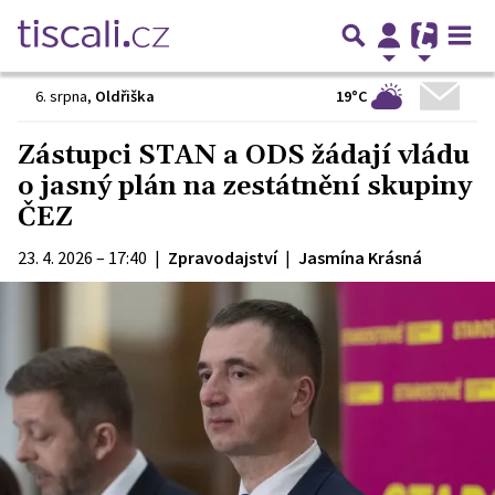
19°C
6. srpna
,
Oldřiška
Zástupci STAN a ODS žádají vládu
o jasný plán na zestátnění skupiny
ČEZ
23. 4. 2026 – 17:40
|
Zpravodajství
|
Jasmína Krásná