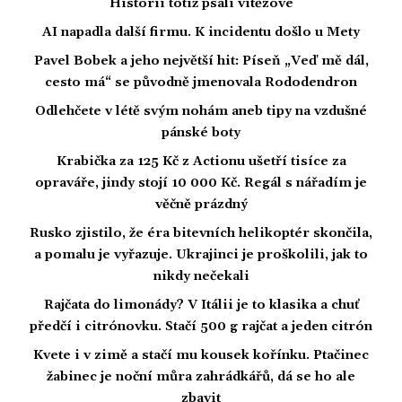
Historii totiž psali vítězové
AI napadla další firmu. K incidentu došlo u Mety
Pavel Bobek a jeho největší hit: Píseň „Veď mě dál,
cesto má“ se původně jmenovala Rododendron
Odlehčete v létě svým nohám aneb tipy na vzdušné
pánské boty
Krabička za 125 Kč z Actionu ušetří tisíce za
opraváře, jindy stojí 10 000 Kč. Regál s nářadím je
věčně prázdný
Rusko zjistilo, že éra bitevních helikoptér skončila,
a pomalu je vyřazuje. Ukrajinci je proškolili, jak to
nikdy nečekali
Rajčata do limonády? V Itálii je to klasika a chuť
předčí i citrónovku. Stačí 500 g rajčat a jeden citrón
Kvete i v zimě a stačí mu kousek kořínku. Ptačinec
žabinec je noční můra zahrádkářů, dá se ho ale
zbavit