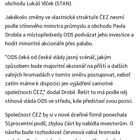
obchodu Lukáš Vlček (STAN).
Jakékoliv změny ve vlastnické struktuře ČEZ nesmí
podle stínového ministra průmyslu a obchodu Pavla
Drobila a místopředsedy ODS podvázat jeho investice a
hodit minoritní akcionáře přes palubu.
"ODS čeká od české vlády jasný scénář, jakým
způsobem bude majoritní akcionář na příští a dalších
valných hromadách v tomto směru postupovat, neboť
zatím máme k dispozici jen vyjádření samotné
společnosti ČEZ," dodal Drobil. Řešit to má podle něj
stínová vláda ODS ve středu, kde představí svou pozici.
Společnost ČEZ by si v nové dceřiné firmě ponechala
51procentní podíl, zbylou část by nabídla investorům. O
návrhu bude rozhodovat červnová valná hromada