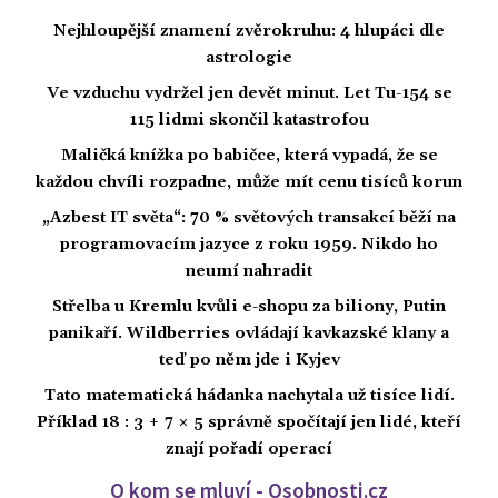
Nejhloupější znamení zvěrokruhu: 4 hlupáci dle
astrologie
Ve vzduchu vydržel jen devět minut. Let Tu-154 se
115 lidmi skončil katastrofou
Maličká knížka po babičce, která vypadá, že se
každou chvíli rozpadne, může mít cenu tisíců korun
„Azbest IT světa“: 70 % světových transakcí běží na
programovacím jazyce z roku 1959. Nikdo ho
neumí nahradit
Střelba u Kremlu kvůli e-shopu za biliony, Putin
panikaří. Wildberries ovládají kavkazské klany a
teď po něm jde i Kyjev
Tato matematická hádanka nachytala už tisíce lidí.
Příklad 18 : 3 + 7 × 5 správně spočítají jen lidé, kteří
znají pořadí operací
O kom se mluví - Osobnosti.cz