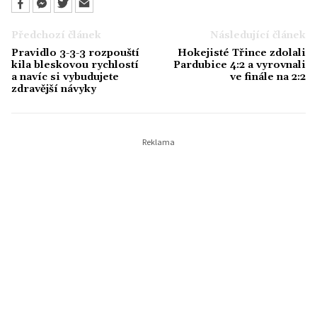
Předchozí článek
Následující článek
Pravidlo 3-3-3 rozpouští
Hokejisté Třince zdolali
kila bleskovou rychlostí
Pardubice 4:2 a vyrovnali
a navíc si vybudujete
ve finále na 2:2
zdravější návyky