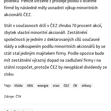
podniku. Peníze utržené z prodeje podílu v dceřiné
firmě by následně měly usnadnit výkup minoritních
akcionářů ČEZ.
Stát v současnosti drží v ČEZ zhruba 70 procent akcií,
zbytek vlastní minoritní akcionáři. Zestátnění
společnosti je jedním z deklarovaných cílů současné
vlády a odkoupením podílu minoritních akcionářů by se
stát stal jediným majitelem firmy. Podle opozice bude
mít zestátnění výrazný dopad na zadlužení firmy i na
státní rozpočet, protože ČEZ by nevyplácel dividendy ze
zisku.
Tagy:
Vláda
ODS
energie
stan
ČEZ
ČR
ohlasy
Zdroje:
ČTK