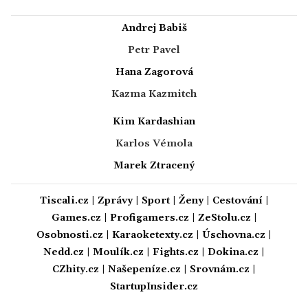
Andrej Babiš
Petr Pavel
Hana Zagorová
Kazma Kazmitch
Kim Kardashian
Karlos Vémola
Marek Ztracený
Tiscali.cz
|
Zprávy
|
Sport
|
Ženy
|
Cestování
|
Games.cz
|
Profigamers.cz
|
ZeStolu.cz
|
Osobnosti.cz
|
Karaoketexty.cz
|
Úschovna.cz
|
Nedd.cz
|
Moulík.cz
|
Fights.cz
|
Dokina.cz
|
CZhity.cz
|
Našepeníze.cz
|
Srovnám.cz
|
StartupInsider.cz