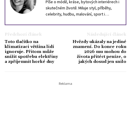
Píše o módě, kráse, bytových interiérech i
skutečném životě. Miluje styl, příběhy,
celebrity, hudbu, malování, sport i
cestování. Inspiraci hledá ve světě, i v
lidech kolem sebe. Věří, že dobrý text
může být stejně silný jako dobrý parfém,
Předchozí článek
Následující článek
který ve vás zanechá stopu.
Toto tlačítko na
Hvězdy ukázaly na jediné
klimatizaci většina lidí
znamení. Do konce roku
ignoruje. Přitom může
2026 mu mohou do
snížit spotřebu elektřiny
života přitéct peníze, o
a zpříjemnit horké dny
jakých dosud jen snilo