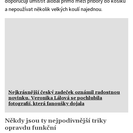
doporučují umístit alobal přímo mezi příbory do košíku
a nepoužívat několik velkých koulí najednou.
Nejkrásnější český zadeček oznámil radostnou
novinku. Veronika Lálová se pochlubila
fotografií, která fanoušky dojala
Někdy jsou ty nejpodivnější triky
opravdu funkční