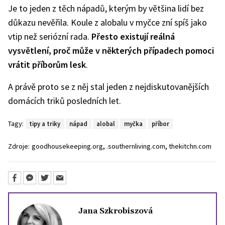
Je to jeden z těch nápadů, kterým by většina lidí bez
důkazu nevěřila. Koule z alobalu v myčce zní spíš jako
vtip než seriózní rada.
Přesto existují reálná
vysvětlení, proč může v některých případech pomoci
vrátit příborům lesk
.
A právě proto se z něj stal jeden z nejdiskutovanějších
domácích triků posledních let.
Tagy:
tipy a triky
nápad
alobal
myčka
příbor
,
,
Zdroje:
goodhousekeeping.org
.southernliving.com
thekitchn.com
Jana Szkrobiszová