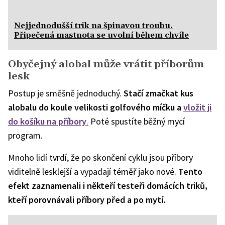
Nejjednodušší trik na špinavou troubu.
Připečená mastnota se uvolní během chvíle
Obyčejný alobal může vrátit příborům
lesk
Postup je směšně jednoduchý.
Stačí zmačkat kus
alobalu do koule velikosti golfového míčku a
vložit ji
do košíku na příbory
.
Poté spustíte běžný mycí
program.
Mnoho lidí tvrdí, že po skončení cyklu jsou příbory
viditelně lesklejší a vypadají téměř jako nové.
Tento
efekt zaznamenali i někteří testeři domácích triků,
kteří porovnávali příbory před a po mytí.