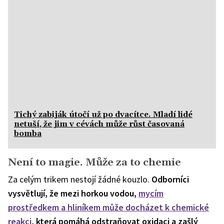
Tichý zabiják útočí už po dvacítce. Mladí lidé
netuší, že jim v cévách může růst časovaná
bomba
Není to magie. Může za to chemie
Za celým trikem nestojí žádné kouzlo.
Odborníci
vysvětlují, že mezi horkou vodou,
mycím
prostředkem a hliníkem může docházet k chemické
reakci,
která pomáhá odstraňovat oxidaci a zašlý