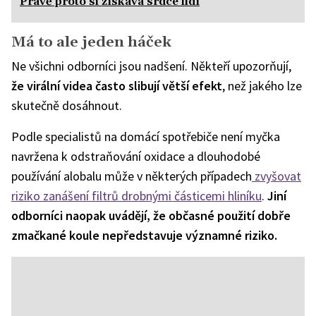
Právě proto si získává srdce lidí
Má to ale jeden háček
Ne všichni odborníci jsou nadšení. Někteří upozorňují,
že virální videa často slibují větší efekt
, než jakého lze
skutečně dosáhnout.
Podle specialistů na domácí spotřebiče není myčka
navržena k odstraňování oxidace a dlouhodobé
používání alobalu může v některých případech
zvyšovat
riziko zanášení filtrů drobnými částicemi hliníku
.
Jiní
odborníci naopak uvádějí, že občasné použití dobře
zmačkané koule nepředstavuje významné riziko.