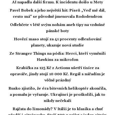
AI napadla další firmu. K incidentu došlo u Mety
Pavel Bobek a jeho největší hit: Píseň „Veď mě dál,
cesto má“ se původně jmenovala Rododendron
Odlehčete v létě svým nohám aneb tipy na vzdušné
pánské boty
Hovězí maso stojí za 41 procenty odlesňování
planety, ukazuje nová studie
Ze Stranger Things na pódia: Herci, kteří vyměnili
Hawkins za mikrofon
Krabička za 125 Kč z Actionu ušetří tisíce za
opraváře, jindy stojí 10 000 Kč. Regál s nářadím je
věčně prázdný
Rusko zjistilo, že éra bitevních helikoptér skončila,
a pomalu je vyřazuje. Ukrajinci je proškolili, jak to
nikdy nečekali
Rajčata do limonády? V Itálii je to klasika a chuť