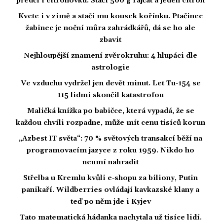
předčí i citrónovku. Stačí 500 g rajčat a jeden citrón
Kvete i v zimě a stačí mu kousek kořínku. Ptačinec
žabinec je noční můra zahrádkářů, dá se ho ale
zbavit
Nejhloupější znamení zvěrokruhu: 4 hlupáci dle
astrologie
Ve vzduchu vydržel jen devět minut. Let Tu-154 se
115 lidmi skončil katastrofou
Maličká knížka po babičce, která vypadá, že se
každou chvíli rozpadne, může mít cenu tisíců korun
„Azbest IT světa“: 70 % světových transakcí běží na
programovacím jazyce z roku 1959. Nikdo ho
neumí nahradit
Střelba u Kremlu kvůli e-shopu za biliony, Putin
panikaří. Wildberries ovládají kavkazské klany a
teď po něm jde i Kyjev
Tato matematická hádanka nachytala už tisíce lidí.