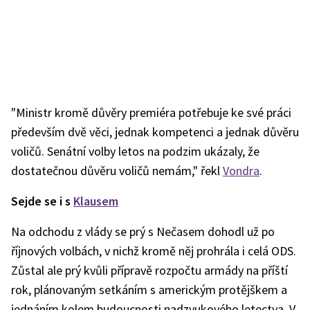
"Ministr kromě důvěry premiéra potřebuje ke své práci
především dvě věci, jednak kompetenci a jednak důvěru
voličů. Senátní volby letos na podzim ukázaly, že
dostatečnou důvěru voličů nemám," řekl
Vondra
.
Sejde se i s
Klausem
Na odchodu z vlády se prý s Nečasem dohodl už po
říjnových volbách, v nichž kromě něj prohrála i celá ODS.
Zůstal ale prý kvůli přípravě rozpočtu armády na příští
rok, plánovaným setkáním s americkým protějškem a
jednáním kolem budoucnosti nadzvukového letectva. V