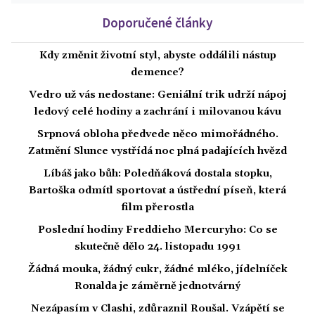
Doporučené články
Kdy změnit životní styl, abyste oddálili nástup
demence?
Vedro už vás nedostane: Geniální trik udrží nápoj
ledový celé hodiny a zachrání i milovanou kávu
Srpnová obloha předvede něco mimořádného.
Zatmění Slunce vystřídá noc plná padajících hvězd
Líbáš jako bůh: Poledňáková dostala stopku,
Bartoška odmítl sportovat a ústřední píseň, která
film přerostla
Poslední hodiny Freddieho Mercuryho: Co se
skutečně dělo 24. listopadu 1991
Žádná mouka, žádný cukr, žádné mléko, jídelníček
Ronalda je záměrně jednotvárný
Nezápasím v Clashi, zdůraznil Roušal. Vzápětí se