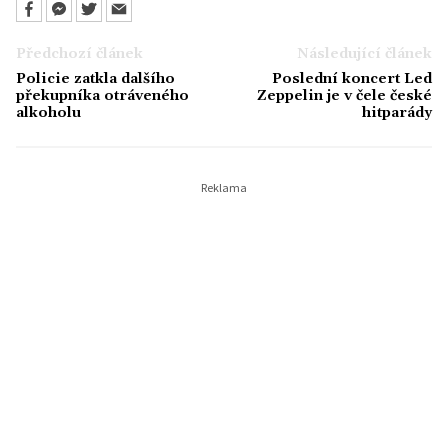
Předchozí článek
Následující článek
Policie zatkla dalšího
Poslední koncert Led
překupníka otráveného
Zeppelin je v čele české
alkoholu
hitparády