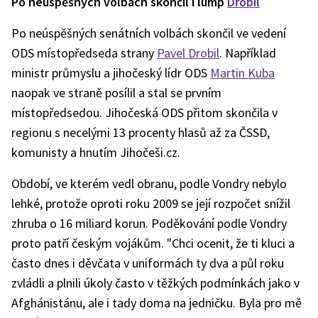
Po neúspěšných volbách skončil i lump
Drobil
Po neúspěšných senátních volbách skončil ve vedení
ODS místopředseda strany
Pavel Drobil
. Například
ministr průmyslu a jihočeský lídr ODS
Martin Kuba
naopak ve straně posílil a stal se prvním
místopředsedou. Jihočeská ODS přitom skončila v
regionu s necelými 13 procenty hlasů až za ČSSD,
komunisty a hnutím Jihočeši.cz.
Období, ve kterém vedl obranu, podle Vondry nebylo
lehké, protože oproti roku 2009 se její rozpočet snížil
zhruba o 16 miliard korun. Poděkování podle Vondry
proto patří českým vojákům. "Chci ocenit, že ti kluci a
často dnes i děvčata v uniformách ty dva a půl roku
zvládli a plnili úkoly často v těžkých podmínkách jako v
Afghánistánu, ale i tady doma na jedničku. Byla pro mě