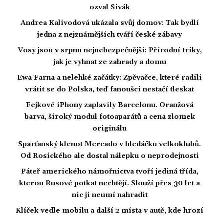
ozval Sivák
Andrea Kalivodová ukázala svůj domov: Tak bydlí
jedna z nejznámějších tváří české zábavy
Vosy jsou v srpnu nejnebezpečnější: Přírodní triky,
jak je vyhnat ze zahrady a domu
Ewa Farna a nelehké začátky: Zpěvačce, které radili
vrátit se do Polska, teď fanoušci nestačí tleskat
Fejkové iPhony zaplavily Barcelonu. Oranžová
barva, široký modul fotoaparátů a cena zlomek
originálu
Sparťanský klenot Mercado v hledáčku velkoklubů.
Od Rosického ale dostal nálepku o neprodejnosti
Páteř amerického námořnictva tvoří jediná třída,
kterou Rusové potkat nechtějí. Slouží přes 30 let a
nic ji neumí nahradit
Klíček vedle mobilu a další 2 místa v autě, kde hrozí