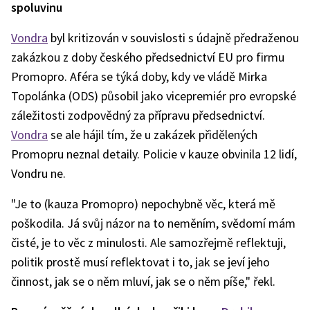
spoluvinu
Vondra
byl kritizován v souvislosti s údajně předraženou
zakázkou z doby českého předsednictví EU pro firmu
Promopro. Aféra se týká doby, kdy ve vládě Mirka
Topolánka (ODS) působil jako vicepremiér pro evropské
záležitosti zodpovědný za přípravu předsednictví.
Vondra
se ale hájil tím, že u zakázek přidělených
Promopru neznal detaily. Policie v kauze obvinila 12 lidí,
Vondru ne.
"Je to (kauza Promopro) nepochybně věc, která mě
poškodila. Já svůj názor na to neměním, svědomí mám
čisté, je to věc z minulosti. Ale samozřejmě reflektuji,
politik prostě musí reflektovat i to, jak se jeví jeho
činnost, jak se o něm mluví, jak se o něm píše," řekl.