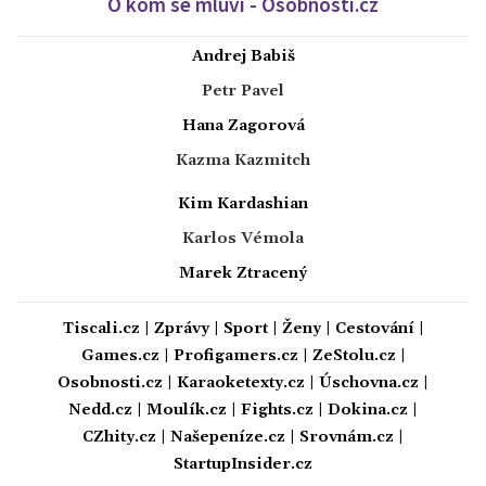
O kom se mluví - Osobnosti.cz
Andrej Babiš
Petr Pavel
Hana Zagorová
Kazma Kazmitch
Kim Kardashian
Karlos Vémola
Marek Ztracený
Tiscali.cz
|
Zprávy
|
Sport
|
Ženy
|
Cestování
|
Games.cz
|
Profigamers.cz
|
ZeStolu.cz
|
Osobnosti.cz
|
Karaoketexty.cz
|
Úschovna.cz
|
Nedd.cz
|
Moulík.cz
|
Fights.cz
|
Dokina.cz
|
CZhity.cz
|
Našepeníze.cz
|
Srovnám.cz
|
StartupInsider.cz