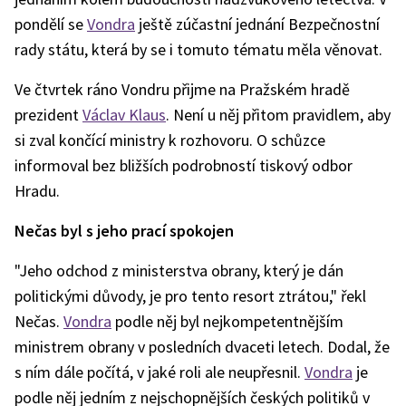
pondělí se
Vondra
ještě zúčastní jednání Bezpečnostní
rady státu, která by se i tomuto tématu měla věnovat.
Ve čtvrtek ráno Vondru přijme na Pražském hradě
prezident
Václav Klaus
. Není u něj přitom pravidlem, aby
si zval končící ministry k rozhovoru. O schůzce
informoval bez bližších podrobností tiskový odbor
Hradu.
Nečas byl s jeho prací spokojen
"Jeho odchod z ministerstva obrany, který je dán
politickými důvody, je pro tento resort ztrátou," řekl
Nečas.
Vondra
podle něj byl nejkompetentnějším
ministrem obrany v posledních dvaceti letech. Dodal, že
s ním dále počítá, v jaké roli ale neupřesnil.
Vondra
je
podle něj jedním z nejschopnějších českých politiků v