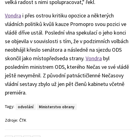
velká radost s nimi spolupracovat," řekl.
Vondra
i přes ostrou kritiku opozice a některých
vládních politiků kvůli kauze Promopro svou pozici ve
vládě dříve ustál. Poslední vlna spekulací o jeho konci
se objevila v souvislosti s tím, že v podzimních volbách
neobhájil křeslo senátora a následně na sjezdu ODS
skončil jako místopředseda strany.
Vondra
byl
posledním ministrem ODS, kterého Nečas ve své vládě
ještě nevyměnil. Z původní patnáctičlenné Nečasovy
vládní sestavy zbylo už jen pět členů kabinetu včetně
premiéra.
Tagy:
odvolání
Ministerstvo obrany
Zdroje:
ČTK