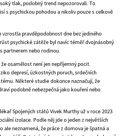
ysoký tlak, podobný trend nepozorovali. To
sí s psychickou pohodou a nikoliv pouze s celkově
ich vzrostla pravděpodobnost dne bez jediného
růst psychické zátěže byl navíc téměř dvojnásobný
t s partnerem nebo rodinou.
že osamělost není jen nepříjemný pocit.
ziko depresí, úzkostných poruch, srdečních
stému. Některé studie dokonce naznačují, že
draví podobně nebezpečná jako kouření nebo
 lékař Spojených států Vivek Murthy už v roce 2023
ciální izolace. Podle něj jde o jeden z největších
o ale neznamená, že práce z domova je špatná a