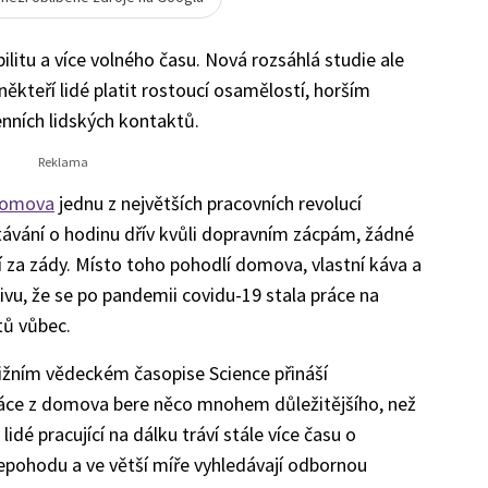
bilitu a více volného času. Nová rozsáhlá studie ale
ěkteří lidé platit rostoucí osamělostí, horším
nních lidských kontaktů.
domova
jednu z největších pracovních revolucí
stávání o hodinu dřív kvůli dopravním zácpám, žádné
í za zády. Místo toho pohodlí domova, vlastní káva a
ivu, že se po pandemii covidu-19 stala práce na
tů vůbec.
tižním vědeckém časopise Science přináší
áce z domova bere něco mnohem důležitějšího, než
 lidé pracující na dálku tráví stále více času o
nepohodu a ve větší míře vyhledávají odbornou