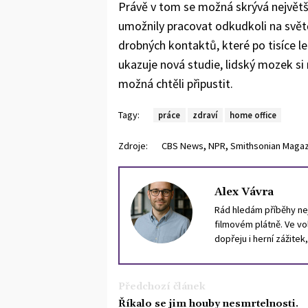
Právě v tom se možná skrývá největ
umožnily pracovat odkudkoli na svě
drobných kontaktů, které po tisíce le
ukazuje nová studie, lidský mozek si
možná chtěli připustit.
Tagy:
práce
zdraví
home office
,
,
Zdroje:
CBS News
NPR
Smithsonian Maga
Alex Vávra
Rád hledám příběhy nej
filmovém plátně. Ve vol
dopřeju i herní zážitek
Předchozí článek
Říkalo se jim houby nesmrtelnosti.