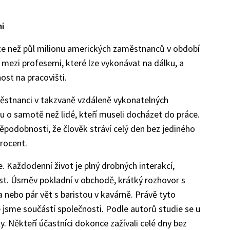
i
ce než půl milionu amerických zaměstnanců v období
l mezi profesemi, které lze vykonávat na dálku, a
ost na pracovišti.
ěstnanci v takzvaně vzdáleně vykonatelných
asu o samotě než lidé, kteří museli docházet do práce.
děpodobnosti, že člověk stráví celý den bez jediného
procent.
. Každodenní život je plný drobných interakcí,
ost. Úsměv pokladní v obchodě, krátký rozhovor s
nebo pár vět s baristou v kavárně. Právě tyto
že jsme součástí společnosti. Podle autorů studie se u
ly. Někteří účastníci dokonce zažívali celé dny bez