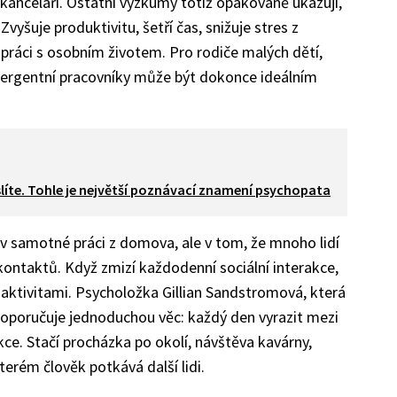
 kanceláří. Ostatní výzkumy totiž opakovaně ukazují,
Zvyšuje produktivitu, šetří čas, snižuje stres z
 práci s osobním životem. Pro rodiče malých dětí,
vergentní pracovníky může být dokonce ideálním
slíte. Tohle je největší poznávací znamení psychopata
v samotné práci z domova, ale v tom, že mnoho lidí
ontaktů. Když zmizí každodenní sociální interakce,
 aktivitami. Psycholožka Gillian Sandstromová, která
doporučuje jednoduchou věc: každý den vyrazit mezi
akce. Stačí procházka po okolí, návštěva kavárny,
terém člověk potkává další lidi.