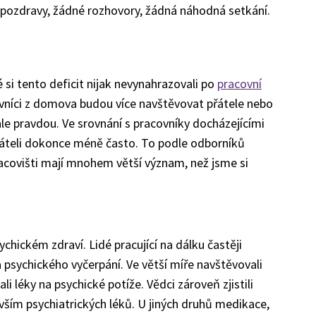
 pozdravy, žádné rozhovory, žádná náhodná setkání.
é si tento deficit nijak nevynahrazovali po
pracovní
ovníci z domova budou více navštěvovat přátele nebo
 ale pravdou. Ve srovnání s pracovníky docházejícími
přáteli dokonce méně často. To podle odborníků
racovišti mají mnohem větší význam, než jsme si
ychickém zdraví. Lidé pracující na dálku častěji
a psychického vyčerpání. Ve větší míře navštěvovali
li léky na psychické potíže. Vědci zároveň zjistili
vším psychiatrických léků. U jiných druhů medikace,