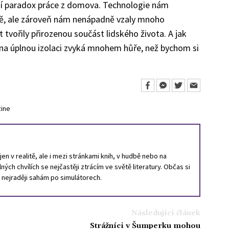
ší paradox práce z domova. Technologie nám
tě, ale zároveň nám nenápadně vzaly mnoho
t tvořily přirozenou součást lidského života. A jak
 na úplnou izolaci zvyká mnohem hůře, než bychom si
zine
en v realitě, ale i mezi stránkami knih, v hudbě nebo na
ných chvílích se nejčastěji ztrácím ve světě literatury. Občas si
, nejraději sahám po simulátorech.
Následující článek
Strážníci v Šumperku mohou