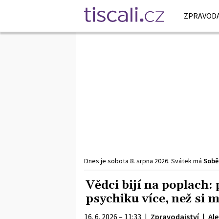
ZPRAVODA
Dnes je
sobota
8. srpna
2026
.
Svátek má
Sobě
Vědci bijí na poplach:
psychiku více, než si 
16. 6. 2026 – 11:33
|
Zpravodajství
|
Al