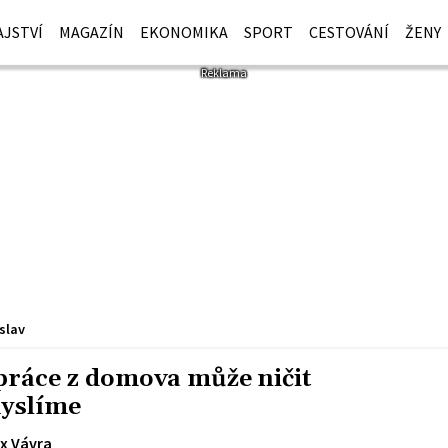
JSTVÍ
MAGAZÍN
EKONOMIKA
SPORT
CESTOVÁNÍ
ŽENY
slav
 práce z domova může ničit
myslíme
ex Vávra