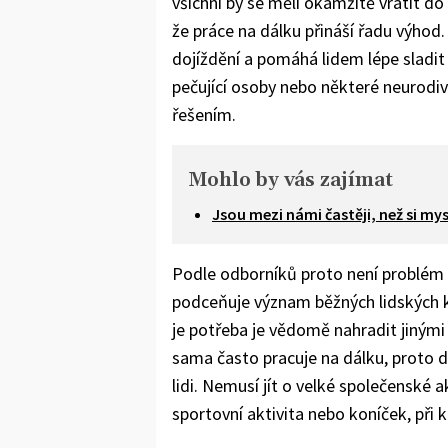
všichni by se měli okamžitě vrátit do
že práce na dálku přináší řadu výhod. 
dojíždění a pomáhá lidem lépe sladit
pečující osoby nebo některé neurodi
řešením.
Mohlo by vás zajímat
Jsou mezi námi častěji, než si my
Podle odborníků proto není problém 
podceňuje význam běžných lidských k
je potřeba je vědomě nahradit jinými
sama často pracuje na dálku, proto 
lidi. Nemusí jít o velké společenské 
sportovní aktivita nebo koníček, při k