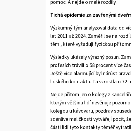
pomoc. A nejde o malé rozdíly.
Tichá epidemie za zavřenými dveřm
Výzkumný tým analyzoval data od ví
let 2011 až 2024. Zaměřil se na rozdí
těmi, které vyžadují fyzickou přítomn
Výsledky ukázaly výrazný posun. Zam
profesích trávili o 58 procent více č
Ještě více alarmující byl nárůst prav
lidského kontaktu. Ta vzrostla o 72 
Nejde přitom jen o kolegy z kanceláře
kterým většina lidí nevěnuje pozorn
kolegou u kávovaru, pozdrav souseda 
zdánlivé maličkosti vytvářejí pocit, 
části lidí tyto kontakty téměř vytrati