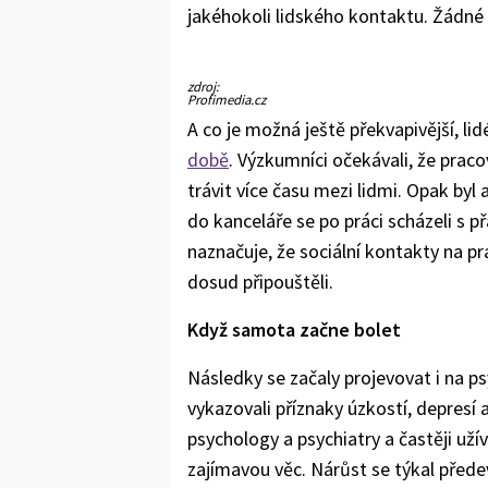
jakéhokoli lidského kontaktu. Žádné
zdroj:
Profimedia.cz
A co je možná ještě překvapivější, lid
době
. Výzkumníci očekávali, že prac
trávit více času mezi lidmi. Opak byl
do kanceláře se po práci scházeli s 
naznačuje, že sociální kontakty na p
dosud připouštěli.
Když samota začne bolet
Následky se začaly projevovat i na ps
vykazovali příznaky úzkostí, depresí 
psychology a psychiatry a častěji užíva
zajímavou věc. Nárůst se týkal přede