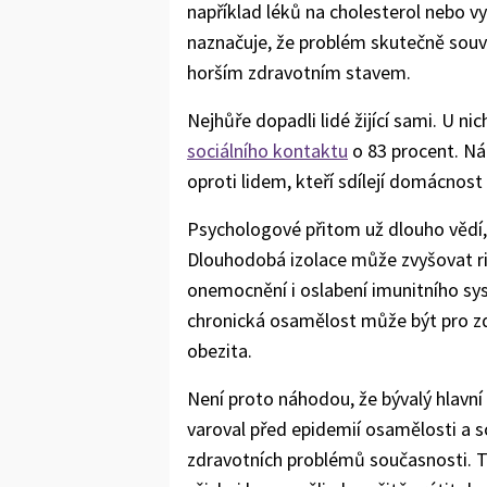
například léků na cholesterol nebo v
naznačuje, že problém skutečně souvi
horším zdravotním stavem.
Nejhůře dopadli lidé žijící sami. U n
sociálního kontaktu
o 83 procent. Ná
oproti lidem, kteří sdílejí domácnos
Psychologové přitom už dlouho vědí, 
Dlouhodobá izolace může zvyšovat ri
onemocnění i oslabení imunitního sy
chronická osamělost může být pro z
obezita.
Není proto náhodou, že bývalý hlavní
varoval před epidemií osamělosti a so
zdravotních problémů současnosti. T