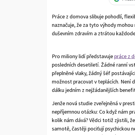
Práce z domova slibuje pohodlí, flexi
naznačuje, že za tyto výhody mohou n
duševním zdravím a ztrátou každode
Pro miliony lidí představuje
práce z 
posledních desetiletí. Žádné ranní v
přeplněné vlaky, žádný šéf postávajíc
možnost pracovat v teplácích. Není d
dálku jedním z nejžádanějších benefi
Jenže nová studie zveřejněná v pres
nepříjemnou otázku: Co když nám pr
kolik nám dává? Vědci totiž zjistili, že
samotě, častěji pociťují psychickou 