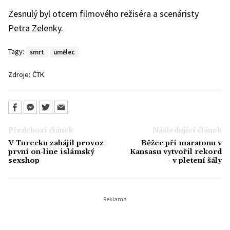
Zesnulý byl otcem filmového režiséra a scenáristy
Petra Zelenky.
Tagy:
smrt
umělec
Zdroje:
ČTK
Předchozí článek
Následující článek
V Turecku zahájil provoz
Běžec při maratonu v
první on-line islámský
Kansasu vytvořil rekord
sexshop
- v pletení šály