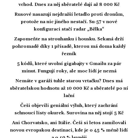
vchod. Dnes za něj sběratelé dají až 8 000 Kč
Rusové nasazují nejdražší letadlo proti dronům,
protože na nic jiného nestačí. Su-57 v nové
konfiguraci stačí radar „Bělka“
Zapomeňte na strouhanku i housku. Sekaná drží
pohromadě díky 1 přísadě, kterou má doma každý
řezník
5 kódů, které uvolní gigabajty v Gmailu za pár
minut. Fungují roky, ale moc lidí je nezná
Nemáte v garáži tuhle starou vrtačku? Dnes má
sběratelskou hodnotu až 10 000 Kč a sběratelé po ní
lační
Češi objevili geniální výluh, který zachrání
schnoucí listy okurek. Surovina na něj stojí 5 Kč
Ani Chorvatsko, ani Itálie. Češi si letos zamilovali
novou evropskou destinaci, kde je o 45 % méně lidí
a o 40 % levněji