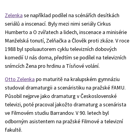
Zelenka
se například podílel na scénářích desítkách
seriálů a inscenací. Byly mezi nimi seriály Cirkus
Humberto a O zvířatech a lidech, inscenace a minisérie
Manželská tonutí, Zelňačka a Člověk proti zkáze. V roce
1988 byl spoluautorem cyklu televizních dobových
komedií U nás doma, předtím se podílel na televizních
snímcích Žena pro hrdinu a Tísňové volání.
Otto Zelenka
po maturitě na kralupském gymnáziu
studoval dramaturgii a scenáristiku na pražské FAMU.
Působil nejprve jako dramaturg v Československé
televizi, poté pracoval jakožto dramaturg a scenárista
ve Filmovém studiu Barrandov. V 90. letech byl
odborným asistentem na pražské Filmové a televizní
fakultě.