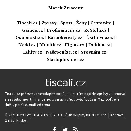
Marek Ztracený
Tiscali.cz
|
Zprávy
|
Sport
|
Ženy
|
Cestování
|
Games.cz
|
Profigamers.cz
|
ZeStolu.cz
|
Osobnosti.cz
|
Karaoketexty.cz
|
Úschovna.cz
|
Nedd.cz
|
Moulík.cz
|
Fights.cz
|
Dokina.cz
|
CZhity.cz
|
Našepeníze.cz
|
Srovnám.cz
|
StartupInsider.cz
Tiscali.cz
je český zpravodajský portál, na kterém najdete
zprávy
z domova
a ze světa,
sport
, finance nebo servis s předpovědí počasí. Mezi oblíbené
služby patří i
e-mail zdarma
.
© 2026 Tiscali.cz |
TISCALI MEDIA, a.s.
|
Člen skupiny DIGNITY, s.r.o.
|
Kontakt
|
O nás
|
Kodex