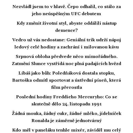
Nezvládl jsem to v hlavě. Čepo odhalil, co stálo za
jeho neúspěšným UFC debutem
Kdy změnit životní styl, abyste oddálili nástup
demence?
Vedro už vás nedostane: Geniální trik udrží nápoj
ledový celé hodiny a zachrání i milovanou kávu
Srpnová obloha předvede něco mimořádného.
Zatmění Slunce vystřídá noc plná padajících hvězd
Líbáš jako bůh: Poledňáková dostala stopku,
Bartoška odmítl sportovat a ústřední píseň, která
film přerostla
Poslední hodiny Freddieho Mercuryho: Co se
skutečně dělo 24. listopadu 1991
Žádná mouka, žádný cukr, žádné mléko, jídelníček
Ronalda je záměrně jednotvárný
Kdo měl v paneláku tenhle mixér, záviděl mu celý