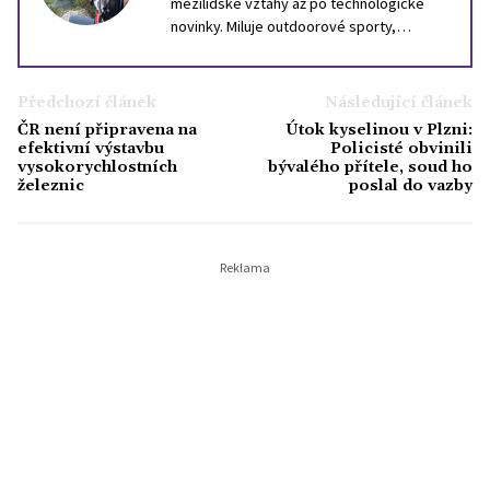
mezilidské vztahy až po technologické
novinky. Miluje outdoorové sporty,
cestování a neustálé objevování - světa i
možností.
Předchozí článek
Následující článek
ČR není připravena na
Útok kyselinou v Plzni:
efektivní výstavbu
Policisté obvinili
vysokorychlostních
bývalého přítele, soud ho
železnic
poslal do vazby