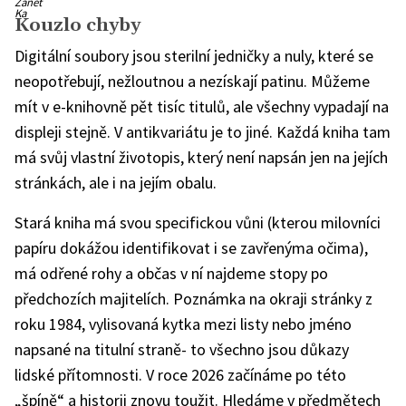
Žanet
Ka
Kouzlo chyby
Digitální soubory jsou sterilní jedničky a nuly, které se
neopotřebují, nežloutnou a nezískají patinu. Můžeme
mít v e-knihovně pět tisíc titulů, ale všechny vypadají na
displeji stejně. V antikvariátu je to jiné. Každá kniha tam
má svůj vlastní životopis, který není napsán jen na jejích
stránkách, ale i na jejím obalu.
Stará kniha má svou specifickou vůni (kterou milovníci
papíru dokážou identifikovat i se zavřenýma očima),
má odřené rohy a občas v ní najdeme stopy po
předchozích majitelích. Poznámka na okraji stránky z
roku 1984, vylisovaná kytka mezi listy nebo jméno
napsané na titulní straně- to všechno jsou důkazy
lidské přítomnosti. V roce 2026 začínáme po této
„špíně“ a historii znovu toužit. Hledáme v předmětech