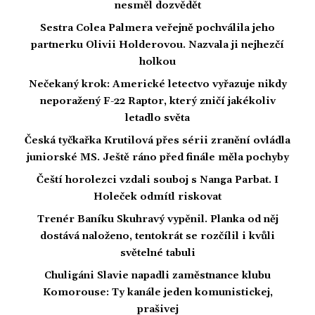
nesměl dozvědět
Sestra Colea Palmera veřejně pochválila jeho
partnerku Olivii Holderovou. Nazvala ji nejhezčí
holkou
Nečekaný krok: Americké letectvo vyřazuje nikdy
neporažený F-22 Raptor, který zničí jakékoliv
letadlo světa
Česká tyčkařka Krutilová přes sérii zranění ovládla
juniorské MS. Ještě ráno před finále měla pochyby
Čeští horolezci vzdali souboj s Nanga Parbat. I
Holeček odmítl riskovat
Trenér Baníku Skuhravý vypěnil. Planka od něj
dostává naloženo, tentokrát se rozčílil i kvůli
světelné tabuli
Chuligáni Slavie napadli zaměstnance klubu
Komorouse: Ty kanále jeden komunistickej,
prašivej