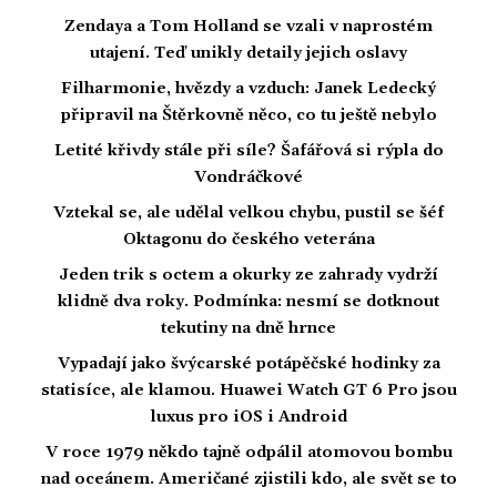
Zendaya a Tom Holland se vzali v naprostém
utajení. Teď unikly detaily jejich oslavy
Filharmonie, hvězdy a vzduch: Janek Ledecký
připravil na Štěrkovně něco, co tu ještě nebylo
Letité křivdy stále při síle? Šafářová si rýpla do
Vondráčkové
Vztekal se, ale udělal velkou chybu, pustil se šéf
Oktagonu do českého veterána
Jeden trik s octem a okurky ze zahrady vydrží
klidně dva roky. Podmínka: nesmí se dotknout
tekutiny na dně hrnce
Vypadají jako švýcarské potápěčské hodinky za
statisíce, ale klamou. Huawei Watch GT 6 Pro jsou
luxus pro iOS i Android
V roce 1979 někdo tajně odpálil atomovou bombu
nad oceánem. Američané zjistili kdo, ale svět se to