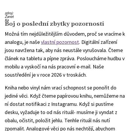
zdroj:
Žanet
Ka
Boj o poslední zbytky pozornosti
Možná tím nejdůležitějším důvodem, proč se vracíme k
analogu, je naše
vlastní pozornost
. Digitální zařízení
jsou navržena tak, aby nás neustále vyrušovala. Čteme
článek na tabletu a pípne zpráva. Posloucháme hudbu v
mobilu a vyskočí na nás pracovní e-mail. Naše
soustředění je v roce 2026 v troskách.
Kniha nebo vinyl nám vrací schopnost se ponořit do
jediné věci. Když čteme papírovou knihu, nemůžeme na
ní dostat notifikaci z Instagramu. Když si pustíme
desku, vyžaduje to od nás rituál- musíme ji vyndat z
obalu, očistit, položit jehlu. Tenhle rituál nás nutí
zpomalit. Analogové věci po nás nechtějí, abychom