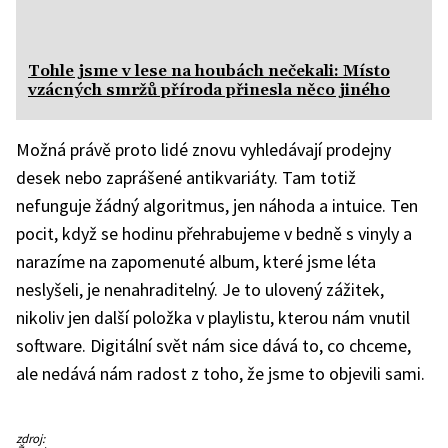
Tohle jsme v lese na houbách nečekali: Místo
vzácných smržů příroda přinesla něco jiného
Možná právě proto lidé znovu vyhledávají prodejny
desek nebo zaprášené antikvariáty. Tam totiž
nefunguje žádný algoritmus, jen náhoda a intuice. Ten
pocit, když se hodinu přehrabujeme v bedně s vinyly a
narazíme na zapomenuté album, které jsme léta
neslyšeli, je nenahraditelný. Je to ulovený zážitek,
nikoliv jen další položka v playlistu, kterou nám vnutil
software. Digitální svět nám sice dává to, co chceme,
ale nedává nám radost z toho, že jsme to objevili sami.
zdroj: