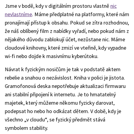
Jsme v bodě, kdy v digitálním prostoru vlastně
nic
nevlastníme
. Máme předplatné na platformy, které nám
pronajímají přístup k obsahu. Pokud se zítra rozhodnou,
že náš oblíbený film z nabídky vyřadí, nebo pokud nám z
nějakého důvodu zablokují účet, nezůstane nic. Máme
cloudové knihovny, které zmizí ve vteřině, kdy vypadne
wi-fi nebo dojde k masivnímu kyberútoku.
Návrat k fyzickým nosičům je tak v podstatě aktem
rebelie a snahou o nezávislost. Kniha v polici je jistota.
Gramofonová deska nepotřebuje aktualizaci firmwaru
ani stabilní připojení k internetu. Je to hmatatelný
majetek, který můžeme někomu fyzicky darovat,
podepsat ho nebo ho odkázat dětem. V době, kdy je
všechno „v cloudu“, se fyzický předmět stává
symbolem stability.