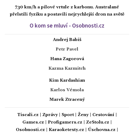
730 km/h a pilové vrtule z karbonu. Australané
přelstili fyziku a postavili nejrychlejší dron na světě
O kom se mluví - Osobnosti.cz
Andrej Babiš
Petr Pavel
Hana Zagorová
Kazma Kazmitch
Kim Kardashian
Karlos Vémola
Marek Ztracený
Tiscali.cz
|
Zprávy
|
Sport
|
Ženy
|
Cestování
|
Games.cz
|
Profigamers.cz
|
ZeStolu.cz
|
Osobnosti.cz
|
Karaoketexty.cz
|
Úschovna.cz
|