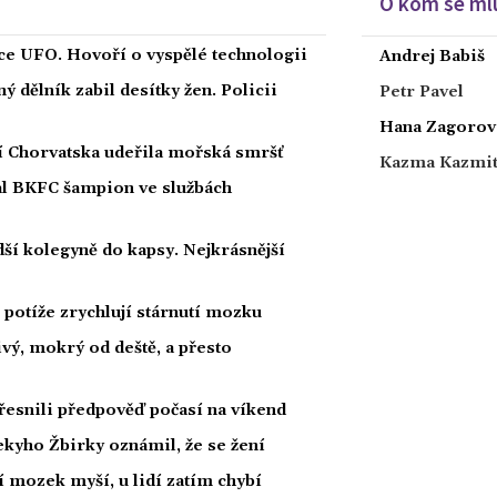
O kom se mlu
íce UFO. Hovoří o vyspělé technologii
Andrej Babiš
 dělník zabil desítky žen. Policii
Petr Pavel
Hana Zagorov
ží Chorvatska udeřila mořská smršť
Kazma Kazmi
nal BKFC šampion ve službách
ší kolegyně do kapsy. Nejkrásnější
potíže zrychlují stárnutí mozku
ivý, mokrý od deště, a přesto
esnili předpověď počasí na víkend
kyho Žbirky oznámil, že se žení
í mozek myší, u lidí zatím chybí