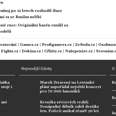
en
žnyj po 12 letech rozhodil iluze
 ani ta se Rusům nelíbí
vné ruce: Originální bazén vznikl za
modelů
estování
|
Games.cz
|
Profigamers.cz
|
ZeStolu.cz
|
Osobnost
|
Fights.cz
|
Dokina.cz
|
CZhity.cz
|
Našepeníze.cz
|
Srovnám.
Nejnovější články
O 
hátka
Marek Ztracený na Letenské
K
stojí i
pláni uspořádal největší koncert
pro 70 000 fanoušků
Ko
 ani
Kronika sériových vrahů:
Nenápadný dělník zabil desítky
žen. Policii unikal téměř 20 let
In