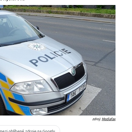
zdroj:
Mediafax
 mezi oblíbené zdroje na Googlu