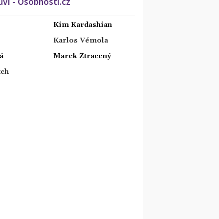
ví - Osobnosti.cz
Kim Kardashian
Karlos Vémola
á
Marek Ztracený
tch