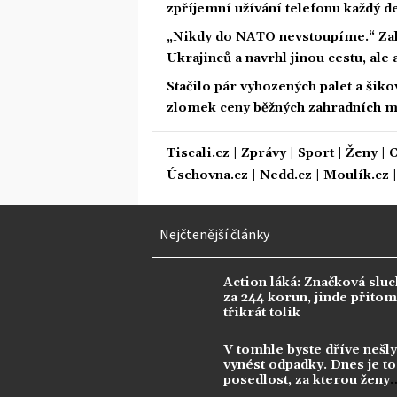
zpříjemní užívání telefonu každý d
„Nikdy do NATO nevstoupíme.“ Zalu
Ukrajinců a navrhl jinou cestu, ale
Stačilo pár vyhozených palet a šiko
zlomek ceny běžných zahradních 
Tiscali.cz
|
Zprávy
|
Sport
|
Ženy
|
C
Úschovna.cz
|
Nedd.cz
|
Moulík.cz
Nejčtenější články
Action láká: Značková sluc
za 244 korun, jinde přitom 
třikrát tolik
V tomhle byste dříve nešly
vynést odpadky. Dnes je to
posedlost, za kterou ženy
utrácejí tisíce