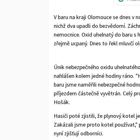
V baru na kraji Olomouce se dnes v n
nichž dva upadli do bezvědomí. Záchr
nemocnice. Oxid uhelnatý do baru s h
zřejmě ucpaný. Dnes to řekl mluvčí 
Únik nebezpečného oxidu uhelnatého
nahlášen kolem jedné hodiny ráno. "H
baru jsme naměřili nebezpečné hodnot
příjezdem částečně vyvětrán. Celý pr
Hošák.
Hasiči poté zjistili, že plynový kotel
Zakázali jsme proto kotel používat,"
nyní zjišťují odborníci.