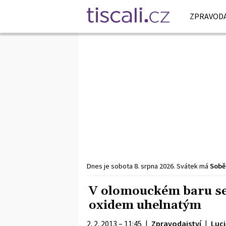
ZPRAVODA
Dnes je
sobota
8. srpna
2026
.
Svátek má
Sobě
V olomouckém baru se
oxidem uhelnatým
2. 2. 2013 – 11:45
|
Zpravodajství
|
Luc