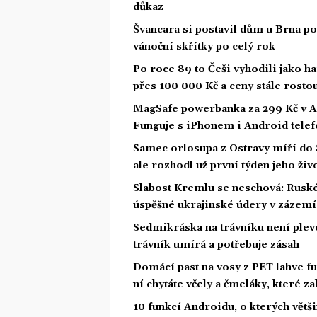
důkaz
Švancara si postavil dům u Brna po
vánoční skřítky po celý rok
Po roce 89 to Češi vyhodili jako ha
přes 100 000 Kč a ceny stále rosto
MagSafe powerbanka za 299 Kč v Act
Funguje s iPhonem i Android tele
Samec orlosupa z Ostravy míří do Š
ale rozhodl už první týden jeho živ
Slabost Kremlu se neschová: Ruské 
úspěšné ukrajinské údery v zázemí
Sedmikráska na trávníku není pleve
trávník umírá a potřebuje zásah
Domácí past na vosy z PET lahve fu
ní chytáte včely a čmeláky, které z
10 funkcí Androidu, o kterých větši