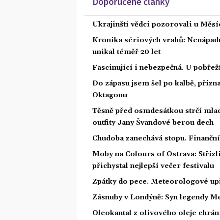
Doporučené články
Ukrajinští vědci pozorovali u Měs
Kronika sériových vrahů: Nenápadný
unikal téměř 20 let
Fascinující i nebezpečná. U pobře
Do zápasu jsem šel po kalbě, přiz
Oktagonu
Těsně před osmdesátkou strčí mlad
outfity Jany Švandové berou dech
Chudoba zanechává stopu. Finanční 
Moby na Colours of Ostrava: Střízl
přichystal nejlepší večer festivalu
Zpátky do pece. Meteorologové upř
Zásnuby v Londýně: Syn legendy Me
Oleokantal z olivového oleje chrán