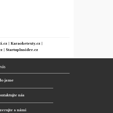
i.cz
|
Karaoketexty.cz
|
cz
|
StartupInsider.cz
nás
do jsme
ntaktujte nás
zerujte s námi