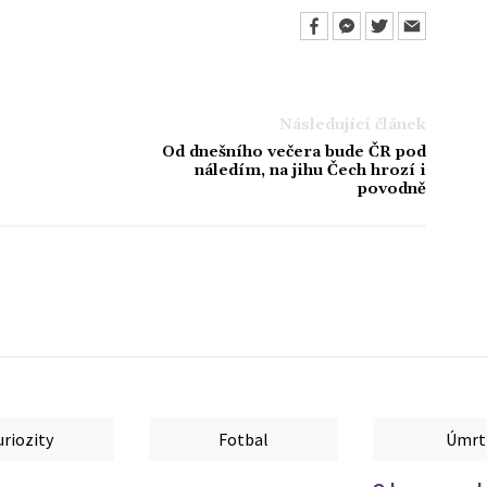
Následující článek
Od dnešního večera bude ČR pod
náledím, na jihu Čech hrozí i
povodně
uriozity
Fotbal
Úmrt