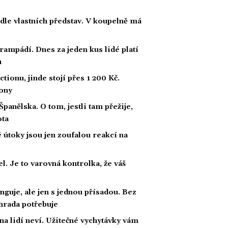
dle vlastních představ. V koupelně má
rampádí. Dnes za jeden kus lidé platí
u
ionu, jinde stojí přes 1 200 Kč.
fony
panělska. O tom, jestli tam přežije,
ota
útoky jsou jen zoufalou reakcí na
l. Je to varovná kontrolka, že váš
nguje, ale jen s jednou přísadou. Bez
ahrada potřebuje
na lidí neví. Užitečné vychytávky vám