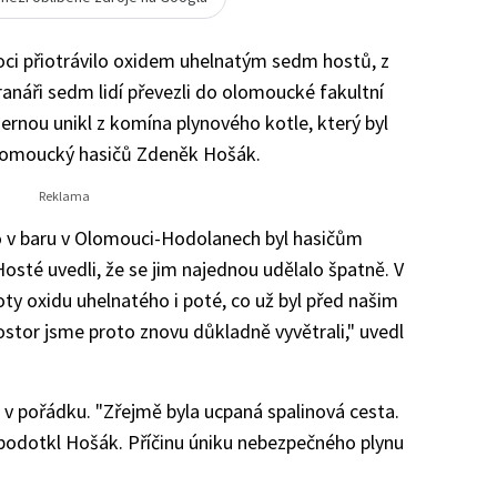
oci přiotrávilo oxidem uhelnatým sedm hostů, z
anáři sedm lidí převezli do olomoucké fakultní
ernou unikl z komína plynového kotle, který byl
olomoucký hasičů Zdeněk Hošák.
 v baru v Olomouci-Hodolanech byl hasičům
osté uvedli, že se jim najednou udělalo špatně. V
y oxidu uhelnatého i poté, co už byl před našim
ostor jsme proto znovu důkladně vyvětrali," uvedl
 je v pořádku. "Zřejmě byla ucpaná spalinová cesta.
 podotkl Hošák. Příčinu úniku nebezpečného plynu