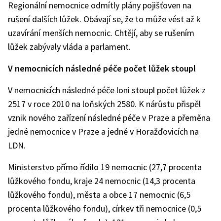
Regionální nemocnice odmítly plány pojišťoven na
rušení dalších lůžek. Obávají se, že to může vést až k
uzavírání menších nemocnic. Chtějí, aby se rušením
lůžek zabývaly vláda a parlament.
V nemocnicích následné péče počet lůžek stoupl
V nemocnicích následné péče loni stoupl počet lůžek z
2517 v roce 2010 na loňských 2580. K nárůstu přispěl
vznik nového zařízení následné péče v Praze a přeměna
jedné nemocnice v Praze a jedné v Horažďovicích na
LDN.
Ministerstvo přímo řídilo 19 nemocnic (27,7 procenta
lůžkového fondu, kraje 24 nemocnic (14,3 procenta
lůžkového fondu), města a obce 17 nemocnic (6,5
procenta lůžkového fondu), církev tři nemocnice (0,5