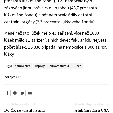
procenta lůžkového fondu), 121 nemocnic bylo
zřizováno jinou právnickou osobou (48,7 procenta
lůžkového fondu) a pět nemocnic řídily ostatní
centrální orgány (2,3 procenta lůžkového fondu).
Méně než sto lůžek mělo 43 zařízení, více než 1000
lůžek mělo 11 zařízení, z nich devět fakultních. Největší
počet lůžek, 15.836 připadal na nemocnice s 300 až 499
lůžky.
Tagy:
nemocnice
úspory
zdravotnictví
luzka
Zdroje:
ČTK
Předchozí článek
Následující článek
Do ČR se vrátila zima
Afghánistán a USA