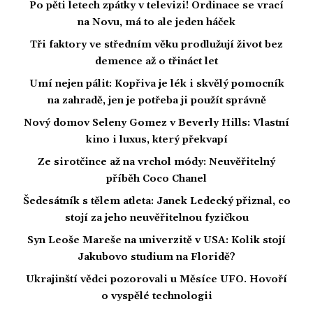
Po pěti letech zpátky v televizi! Ordinace se vrací
na Novu, má to ale jeden háček
Tři faktory ve středním věku prodlužují život bez
demence až o třináct let
Umí nejen pálit: Kopřiva je lék i skvělý pomocník
na zahradě, jen je potřeba ji použít správně
Nový domov Seleny Gomez v Beverly Hills: Vlastní
kino i luxus, který překvapí
Ze sirotčince až na vrchol módy: Neuvěřitelný
příběh Coco Chanel
Šedesátník s tělem atleta: Janek Ledecký přiznal, co
stojí za jeho neuvěřitelnou fyzičkou
Syn Leoše Mareše na univerzitě v USA: Kolik stojí
Jakubovo studium na Floridě?
Ukrajinští vědci pozorovali u Měsíce UFO. Hovoří
o vyspělé technologii