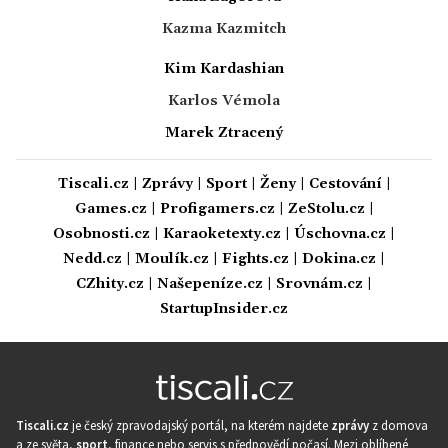
Kazma Kazmitch
Kim Kardashian
Karlos Vémola
Marek Ztracený
Tiscali.cz
|
Zprávy
|
Sport
|
Ženy
|
Cestování
|
Games.cz
|
Profigamers.cz
|
ZeStolu.cz
|
Osobnosti.cz
|
Karaoketexty.cz
|
Úschovna.cz
|
Nedd.cz
|
Moulík.cz
|
Fights.cz
|
Dokina.cz
|
CZhity.cz
|
Našepeníze.cz
|
Srovnám.cz
|
StartupInsider.cz
Tiscali.cz
je český zpravodajský portál, na kterém najdete
zprávy
z domova
a ze světa,
sport
, finance nebo servis s předpovědí počasí. Mezi oblíbené