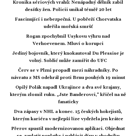
Kronika sériových vrahů: Nenápadný dělník zabil
desítky žen. Policii unikal téměř 20 let
Fascinující i nebezpečná. U pobřeží Chorvatska
udeřila mořská smršť
Rogan zpochybnil Usykovu výhru nad
Verhoevenem. Mluví o korupci
Jediný bojovník, který knokautoval Du Plessise je
volný. Soldić může zamířit do UFC
Červ se v Plzni propadl mezi náhradníky. Po
návratu z MS odehrál proti Brnu pouhých 19 minut
Opilý Polák napadl Ukrajince a dva své krajany,
kterým zlomil ruku. „Jste Banderovci,“ křičel na ně
fanaticky
Dva zápasy v NHL a konec. 15 českých hokejistů,
kterým kariéra v nejlepší lize vydržela jen krátce
Přerov spustil modernizovanou aplikaci. Objednat
se, zaplatit poplatky i nahlásit díru v chodníku