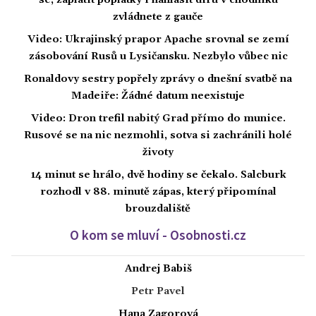
zvládnete z gauče
Video: Ukrajinský prapor Apache srovnal se zemí
zásobování Rusů u Lysičansku. Nezbylo vůbec nic
Ronaldovy sestry popřely zprávy o dnešní svatbě na
Madeiře: Žádné datum neexistuje
Video: Dron trefil nabitý Grad přímo do munice.
Rusové se na nic nezmohli, sotva si zachránili holé
životy
14 minut se hrálo, dvě hodiny se čekalo. Salcburk
rozhodl v 88. minutě zápas, který připomínal
brouzdaliště
O kom se mluví - Osobnosti.cz
Andrej Babiš
Petr Pavel
Hana Zagorová