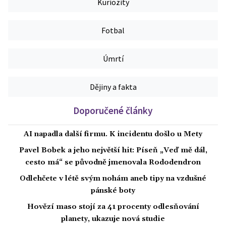
Kuriozity
Fotbal
Úmrtí
Dějiny a fakta
Doporučené články
AI napadla další firmu. K incidentu došlo u Mety
Pavel Bobek a jeho největší hit: Píseň „Veď mě dál,
cesto má“ se původně jmenovala Rododendron
Odlehčete v létě svým nohám aneb tipy na vzdušné
pánské boty
Hovězí maso stojí za 41 procenty odlesňování
planety, ukazuje nová studie