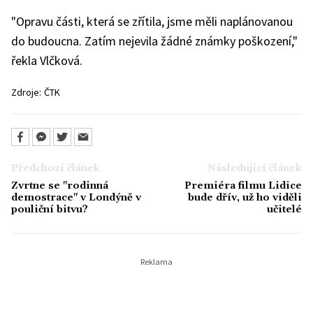
"Opravu části, která se zřítila, jsme měli naplánovanou
do budoucna. Zatím nejevila žádné známky poškození,"
řekla Vlčková.
Zdroje:
ČTK
Předchozí článek
Následující článek
Zvrtne se "rodinná
Premiéra filmu Lidice
demostrace" v Londýně v
bude dřív, už ho viděli
pouliční bitvu?
učitelé