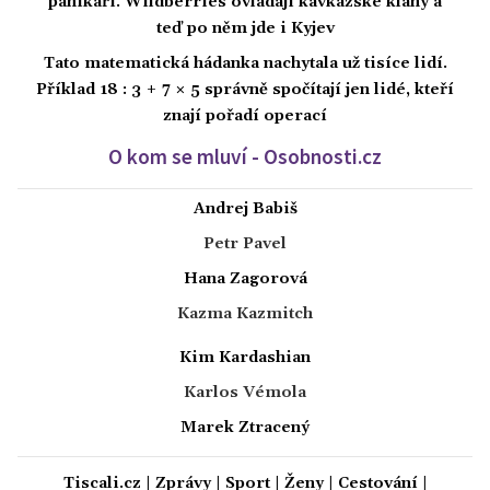
panikaří. Wildberries ovládají kavkazské klany a
teď po něm jde i Kyjev
Tato matematická hádanka nachytala už tisíce lidí.
Příklad 18 : 3 + 7 × 5 správně spočítají jen lidé, kteří
znají pořadí operací
O kom se mluví - Osobnosti.cz
Andrej Babiš
Petr Pavel
Hana Zagorová
Kazma Kazmitch
Kim Kardashian
Karlos Vémola
Marek Ztracený
Tiscali.cz
|
Zprávy
|
Sport
|
Ženy
|
Cestování
|