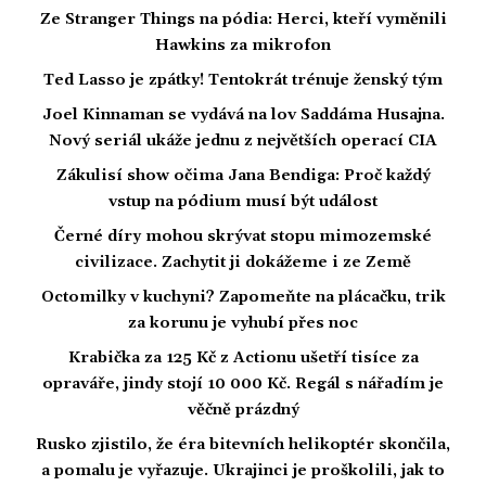
Ze Stranger Things na pódia: Herci, kteří vyměnili
Hawkins za mikrofon
Ted Lasso je zpátky! Tentokrát trénuje ženský tým
Joel Kinnaman se vydává na lov Saddáma Husajna.
Nový seriál ukáže jednu z největších operací CIA
Zákulisí show očima Jana Bendiga: Proč každý
vstup na pódium musí být událost
Černé díry mohou skrývat stopu mimozemské
civilizace. Zachytit ji dokážeme i ze Země
Octomilky v kuchyni? Zapomeňte na plácačku, trik
za korunu je vyhubí přes noc
Krabička za 125 Kč z Actionu ušetří tisíce za
opraváře, jindy stojí 10 000 Kč. Regál s nářadím je
věčně prázdný
Rusko zjistilo, že éra bitevních helikoptér skončila,
a pomalu je vyřazuje. Ukrajinci je proškolili, jak to