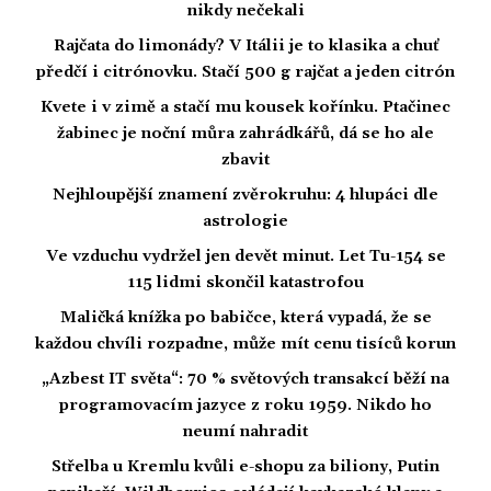
nikdy nečekali
Rajčata do limonády? V Itálii je to klasika a chuť
předčí i citrónovku. Stačí 500 g rajčat a jeden citrón
Kvete i v zimě a stačí mu kousek kořínku. Ptačinec
žabinec je noční můra zahrádkářů, dá se ho ale
zbavit
Nejhloupější znamení zvěrokruhu: 4 hlupáci dle
astrologie
Ve vzduchu vydržel jen devět minut. Let Tu-154 se
115 lidmi skončil katastrofou
Maličká knížka po babičce, která vypadá, že se
každou chvíli rozpadne, může mít cenu tisíců korun
„Azbest IT světa“: 70 % světových transakcí běží na
programovacím jazyce z roku 1959. Nikdo ho
neumí nahradit
Střelba u Kremlu kvůli e-shopu za biliony, Putin