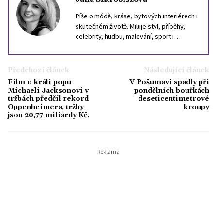
Píše o módě, kráse, bytových interiérech i
skutečném životě. Miluje styl, příběhy,
celebrity, hudbu, malování, sport i
cestování. Inspiraci hledá ve světě, i v
lidech kolem sebe. Věří, že dobrý text
může být stejně silný jako dobrý parfém,
Předchozí článek
Následující článek
který ve vás zanechá stopu.
Film o králi popu
V Pošumaví spadly při
Michaeli Jacksonovi v
pondělních bouřkách
tržbách předčil rekord
deseticentimetrové
Oppenheimera, tržby
kroupy
jsou 20,77 miliardy Kč.