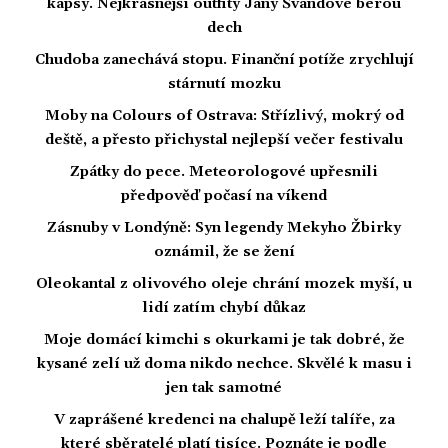
kapsy. Nejkrásnější outfity Jany Švandové berou
dech
Chudoba zanechává stopu. Finanční potíže zrychlují
stárnutí mozku
Moby na Colours of Ostrava: Střízlivý, mokrý od
deště, a přesto přichystal nejlepší večer festivalu
Zpátky do pece. Meteorologové upřesnili
předpověď počasí na víkend
Zásnuby v Londýně: Syn legendy Mekyho Žbirky
oznámil, že se žení
Oleokantal z olivového oleje chrání mozek myší, u
lidí zatím chybí důkaz
Moje domácí kimchi s okurkami je tak dobré, že
kysané zelí už doma nikdo nechce. Skvělé k masu i
jen tak samotné
V zaprášené kredenci na chalupě leží talíře, za
které sběratelé platí tisíce. Poznáte je podle