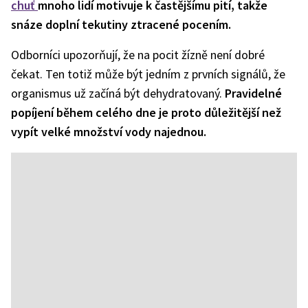
chuť
mnoho lidí motivuje k častějšímu pití, takže
snáze doplní tekutiny ztracené pocením.
Odborníci upozorňují, že na pocit žízně není dobré
čekat. Ten totiž může být jedním z prvních signálů, že
organismus už začíná být dehydratovaný.
Pravidelné
popíjení během celého dne je proto důležitější než
vypít velké množství vody najednou.