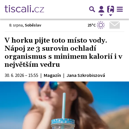
25°C
8. srpna
,
Soběslav
V horku pijte toto místo vody.
Nápoj ze 3 surovin ochladí
organismus s minimem kalorií i v
největším vedru
30. 6. 2026 – 15:55
|
Magazín
|
Jana Szkrobiszová