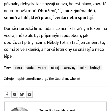
příznaky dehydratace bývají únava, bolest hlavy, závratě
nebo tmavší moč.
Ohroženější jsou zejména děti,
senioři a lidé, kteří pracují venku nebo sportují.
Domácí turecká limonáda sice není zázračným lékem na
vedra, může ale být příjemným způsobem, jak
dodržovat pitný režim. Někdy totiž stačí jen změnit to,
co máte ve sklenici, a horké letní dny se snášejí o něco
lépe.
Tagy:
dieta
voda
vedro
nápoj
suroviny
cukr
ledový
,
,
Zdroje:
hopkinsmedicine.org
The Guardian
who.int
Jana Szkrobiszová