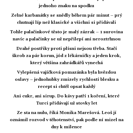
jednoho znaku na spodku
Zelné karbanátky se snědly během pár minut – prý
chutnají líp než klasické a všichni si přidávali
Tohle palačinkové těsto je malý zázrak – 1 surovina
navíc a palačinky se už nepřilepí ani neroztrhnou
Drahé postřiky proti plísni nejsou třeba. Stačí
škrob za pár korun, jód z lékárničky a jeden krok,
který většina zahrádkářů vynechá
Vylepšená vajíčková pomazánka byla hvězdou
oslavy – jednohubky zmizely rychlostí blesku a
recept si chtěl opsat každý
Ani cukr, ani sirup. Do kávy patří 1 koření, které
Turci přidávají už stovky let
Ze sta na nulu, říká Monika Marešová. Leoš jí
oznámil rozvod v těhotenství, pak podle ní mizel na
dny k milence