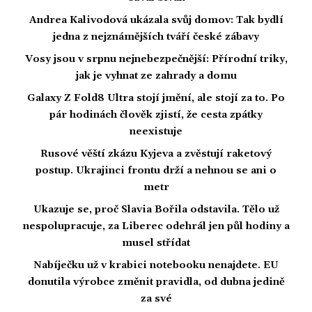
Andrea Kalivodová ukázala svůj domov: Tak bydlí
jedna z nejznámějších tváří české zábavy
Vosy jsou v srpnu nejnebezpečnější: Přírodní triky,
jak je vyhnat ze zahrady a domu
Galaxy Z Fold8 Ultra stojí jmění, ale stojí za to. Po
pár hodinách člověk zjistí, že cesta zpátky
neexistuje
Rusové věští zkázu Kyjeva a zvěstují raketový
postup. Ukrajinci frontu drží a nehnou se ani o
metr
Ukazuje se, proč Slavia Bořila odstavila. Tělo už
nespolupracuje, za Liberec odehrál jen půl hodiny a
musel střídat
Nabíječku už v krabici notebooku nenajdete. EU
donutila výrobce změnit pravidla, od dubna jedině
za své