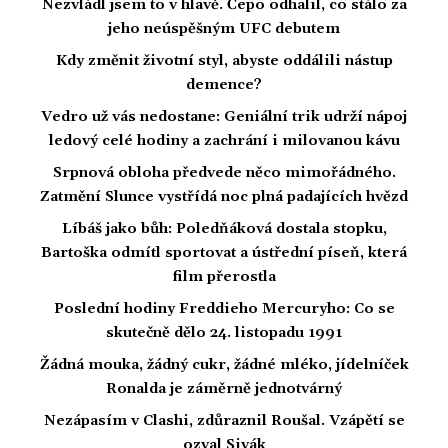
Nezvládl jsem to v hlavě. Čepo odhalil, co stálo za
jeho neúspěšným UFC debutem
Kdy změnit životní styl, abyste oddálili nástup
demence?
Vedro už vás nedostane: Geniální trik udrží nápoj
ledový celé hodiny a zachrání i milovanou kávu
Srpnová obloha předvede něco mimořádného.
Zatmění Slunce vystřídá noc plná padajících hvězd
Líbáš jako bůh: Poledňáková dostala stopku,
Bartoška odmítl sportovat a ústřední píseň, která
film přerostla
Poslední hodiny Freddieho Mercuryho: Co se
skutečně dělo 24. listopadu 1991
Žádná mouka, žádný cukr, žádné mléko, jídelníček
Ronalda je záměrně jednotvárný
Nezápasím v Clashi, zdůraznil Roušal. Vzápětí se
ozval Sivák