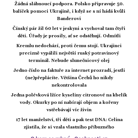
Žádná slábnoucí podpora. Polsko připravuje 50.
balíček pomoci Ukrajině, i když se s ní hádá kvůli
Banderovi
Čínský pár žil 60 let v jeskyni a vychoval tam čtyři
děti. Úřady je prosily, ať se odstěhují. Odmítli
Kremlu nedochází, proti čemu stojí. Ukrajinci
precizně vypálili největší ruský potravinový
terminál. Nebude slunečnicový olej
Jedno číslo na faktuře za internet prozradí, jestli
(ne)přeplácíte. Většina Čechů ho nikdy
nekontrolovala
Jedna polévková lžíce kyseliny citronové na kbelík
vody. Okurky po ní nabírají objem a kořeny
vstřebávají víc živin
17 let manželství, tři děti a pak test DNA: Celina
zjistila, že si vzala vlastního příbuzného