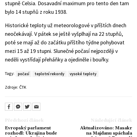
stupně Celsia. Dosavadní maximum pro tento den tam
bylo 14 stupňů z roku 1938.
Historické teploty už meteorologové v příštích dnech
neočekávají. V pátek se ještě vyšplhají na 22 stupňů,
poté se mají až do začátku příštího týdne pohybovat
mezi 15 až 19 stupni. Slunečné počasí nejpozději v
neděli vystřídají přeháňky a ojediněle i bouřky.
Tagy:
počasí
teplotní rekordy
vysoké teploty
Zdroje:
ČTK
Předchozí článek
Následující článek
Evropský parlament
Aktualizováno: Masakr
rozhodl: Ukrajina bude
na Majdanu spáchala