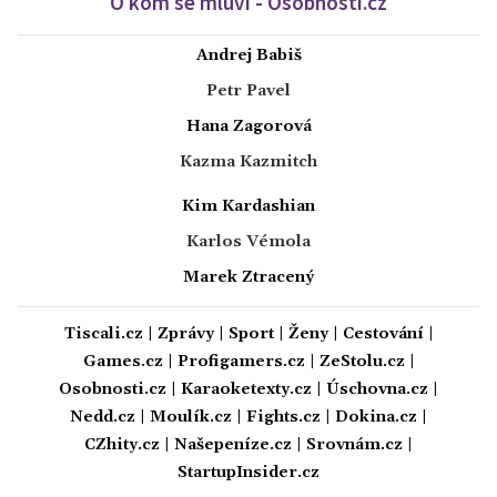
O kom se mluví - Osobnosti.cz
Andrej Babiš
Petr Pavel
Hana Zagorová
Kazma Kazmitch
Kim Kardashian
Karlos Vémola
Marek Ztracený
Tiscali.cz
|
Zprávy
|
Sport
|
Ženy
|
Cestování
|
Games.cz
|
Profigamers.cz
|
ZeStolu.cz
|
Osobnosti.cz
|
Karaoketexty.cz
|
Úschovna.cz
|
Nedd.cz
|
Moulík.cz
|
Fights.cz
|
Dokina.cz
|
CZhity.cz
|
Našepeníze.cz
|
Srovnám.cz
|
StartupInsider.cz