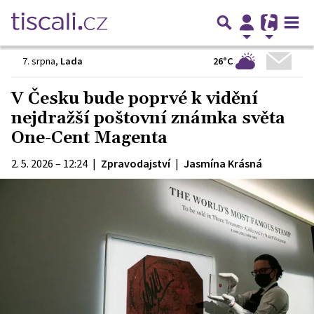
26°C
7. srpna
,
Lada
V Česku bude poprvé k vidění
nejdražší poštovní známka světa
One-Cent Magenta
2. 5. 2026 – 12:24
|
Zpravodajství
|
Jasmína Krásná