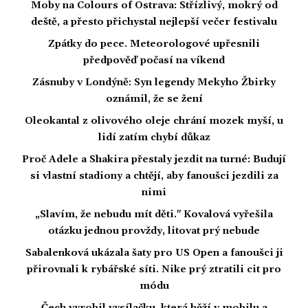
Moby na Colours of Ostrava: Střízlivý, mokrý od
deště, a přesto přichystal nejlepší večer festivalu
Zpátky do pece. Meteorologové upřesnili
předpověď počasí na víkend
Zásnuby v Londýně: Syn legendy Mekyho Žbirky
oznámil, že se žení
Oleokantal z olivového oleje chrání mozek myší, u
lidí zatím chybí důkaz
Proč Adele a Shakira přestaly jezdit na turné: Budují
si vlastní stadiony a chtějí, aby fanoušci jezdili za
nimi
„Slavím, že nebudu mít děti." Kovalová vyřešila
otázku jednou provždy, litovat prý nebude
Sabalenková ukázala šaty pro US Open a fanoušci ji
přirovnali k rybářské síti. Nike prý ztratili cit pro
módu
Čech vyrobil vysílačku, která běží v mobilu a