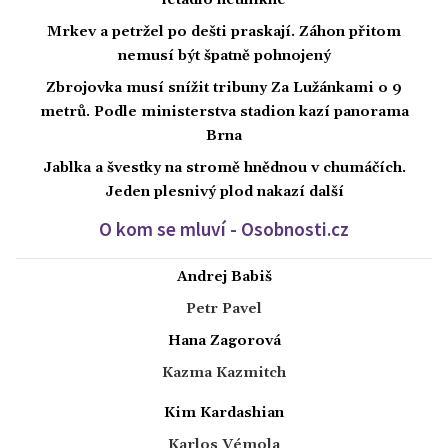
Mrkev a petržel po dešti praskají. Záhon přitom
nemusí být špatně pohnojený
Zbrojovka musí snížit tribuny Za Lužánkami o 9
metrů. Podle ministerstva stadion kazí panorama
Brna
Jablka a švestky na stromě hnědnou v chumáčích.
Jeden plesnivý plod nakazí další
O kom se mluví - Osobnosti.cz
Andrej Babiš
Petr Pavel
Hana Zagorová
Kazma Kazmitch
Kim Kardashian
Karlos Vémola