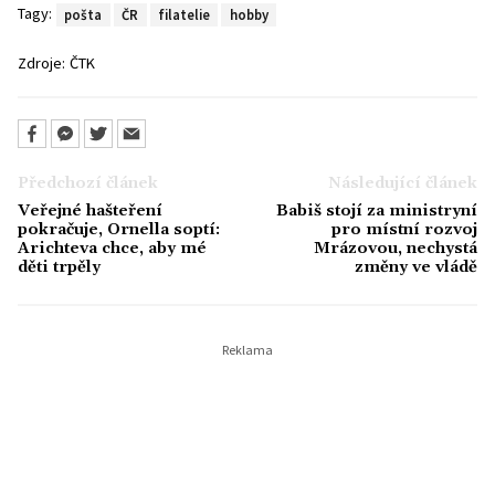
Tagy:
pošta
ČR
filatelie
hobby
Zdroje:
ČTK
Předchozí článek
Následující článek
Veřejné hašteření
Babiš stojí za ministryní
pokračuje, Ornella soptí:
pro místní rozvoj
Arichteva chce, aby mé
Mrázovou, nechystá
děti trpěly
změny ve vládě