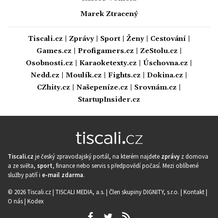
Marek Ztracený
Tiscali.cz
|
Zprávy
|
Sport
|
Ženy
|
Cestování
|
Games.cz
|
Profigamers.cz
|
ZeStolu.cz
|
Osobnosti.cz
|
Karaoketexty.cz
|
Úschovna.cz
|
Nedd.cz
|
Moulík.cz
|
Fights.cz
|
Dokina.cz
|
CZhity.cz
|
Našepeníze.cz
|
Srovnám.cz
|
StartupInsider.cz
Tiscali.cz
je český zpravodajský portál, na kterém najdete
zprávy
z domova
a ze světa,
sport
, finance nebo servis s předpovědí počasí. Mezi oblíbené
služby patří i
e-mail zdarma
.
© 2026 Tiscali.cz |
TISCALI MEDIA, a.s.
|
Člen skupiny DIGNITY, s.r.o.
|
Kontakt
|
O nás
|
Kodex