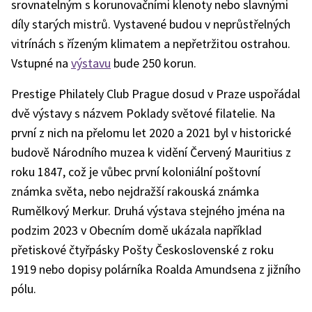
srovnatelným s korunovačními klenoty nebo slavnými
díly starých mistrů. Vystavené budou v neprůstřelných
vitrínách s řízeným klimatem a nepřetržitou ostrahou.
Vstupné na
výstavu
bude 250 korun.
Prestige Philately Club Prague dosud v Praze uspořádal
dvě výstavy s názvem Poklady světové filatelie. Na
první z nich na přelomu let 2020 a 2021 byl v historické
budově Národního muzea k vidění Červený Mauritius z
roku 1847, což je vůbec první koloniální poštovní
známka světa, nebo nejdražší rakouská známka
Rumělkový Merkur. Druhá výstava stejného jména na
podzim 2023 v Obecním domě ukázala například
přetiskové čtyřpásky Pošty Československé z roku
1919 nebo dopisy polárníka Roalda Amundsena z jižního
pólu.