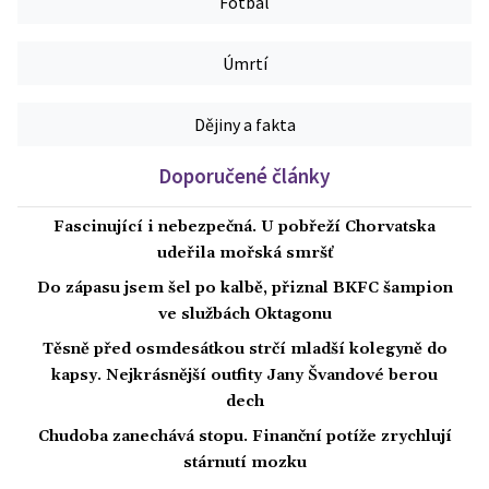
Fotbal
Úmrtí
Dějiny a fakta
Doporučené články
Fascinující i nebezpečná. U pobřeží Chorvatska
udeřila mořská smršť
Do zápasu jsem šel po kalbě, přiznal BKFC šampion
ve službách Oktagonu
Těsně před osmdesátkou strčí mladší kolegyně do
kapsy. Nejkrásnější outfity Jany Švandové berou
dech
Chudoba zanechává stopu. Finanční potíže zrychlují
stárnutí mozku