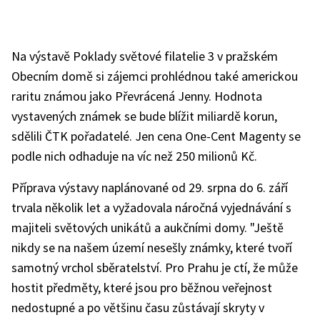
Na výstavě Poklady světové filatelie 3 v pražském
Obecním domě si zájemci prohlédnou také americkou
raritu známou jako Převrácená Jenny. Hodnota
vystavených známek se bude blížit miliardě korun,
sdělili ČTK pořadatelé. Jen cena One-Cent Magenty se
podle nich odhaduje na víc než 250 milionů Kč.
Příprava výstavy naplánované od 29. srpna do 6. září
trvala několik let a vyžadovala náročná vyjednávání s
majiteli světových unikátů a aukčními domy. "Ještě
nikdy se na našem území nesešly známky, které tvoří
samotný vrchol sběratelství. Pro Prahu je ctí, že může
hostit předměty, které jsou pro běžnou veřejnost
nedostupné a po většinu času zůstávají skryty v