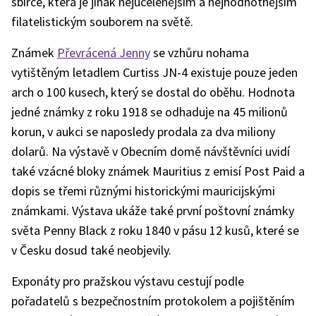
sbírce, která je jinak nejucelenějším a nejhodnotnějším
filatelistickým souborem na světě.
Známek
Převrácená Jenny
se vzhůru nohama
vytištěným letadlem Curtiss JN-4 existuje pouze jeden
arch o 100 kusech, který se dostal do oběhu. Hodnota
jedné známky z roku 1918 se odhaduje na 45 milionů
korun, v aukci se naposledy prodala za dva miliony
dolarů. Na výstavě v Obecním domě návštěvníci uvidí
také vzácné bloky známek Mauritius z emisí Post Paid a
dopis se třemi různými historickými mauricijskými
známkami. Výstava ukáže také první poštovní známky
světa Penny Black z roku 1840 v pásu 12 kusů, které se
v Česku dosud také neobjevily.
Exponáty pro pražskou výstavu cestují podle
pořadatelů s bezpečnostním protokolem a pojištěním