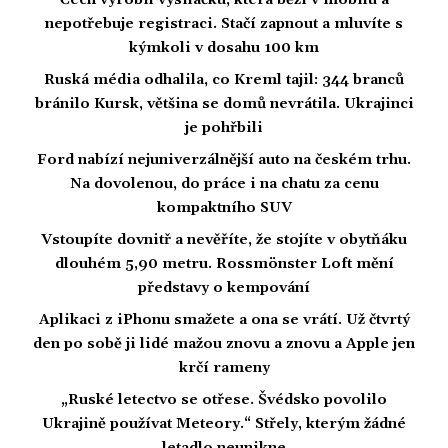
nepotřebuje registraci. Stačí zapnout a mluvíte s
kýmkoli v dosahu 100 km
Ruská média odhalila, co Kreml tajil: 344 branců
bránilo Kursk, většina se domů nevrátila. Ukrajinci
je pohřbili
Ford nabízí nejuniverzálnější auto na českém trhu.
Na dovolenou, do práce i na chatu za cenu
kompaktního SUV
Vstoupíte dovnitř a nevěříte, že stojíte v obytňáku
dlouhém 5,90 metru. Rossmönster Loft mění
představy o kempování
Aplikaci z iPhonu smažete a ona se vrátí. Už čtvrtý
den po sobě ji lidé mažou znovu a znovu a Apple jen
krčí rameny
„Ruské letectvo se otřese. Švédsko povolilo
Ukrajině používat Meteory.“ Střely, kterým žádné
letadlo neunikne