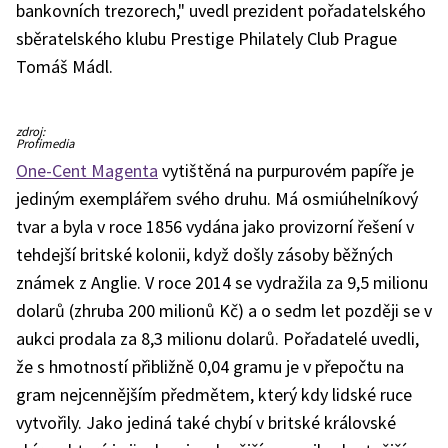
bankovních trezorech," uvedl prezident pořadatelského
sběratelského klubu Prestige Philately Club Prague
Tomáš Mádl.
zdroj:
Profimedia
One-Cent Magenta
vytištěná na purpurovém papíře je
jediným exemplářem svého druhu. Má osmiúhelníkový
tvar a byla v roce 1856 vydána jako provizorní řešení v
tehdejší britské kolonii, když došly zásoby běžných
známek z Anglie. V roce 2014 se vydražila za 9,5 milionu
dolarů (zhruba 200 milionů Kč) a o sedm let později se v
aukci prodala za 8,3 milionu dolarů. Pořadatelé uvedli,
že s hmotností přibližně 0,04 gramu je v přepočtu na
gram nejcennějším předmětem, který kdy lidské ruce
vytvořily. Jako jediná také chybí v britské královské