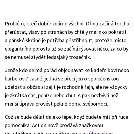
Problém, kteří dobře známe všichni: Ofina začíná trochu
přerůstat, vlasy po stranách by chtěly malinko pokrátit
a pánské skráně je potřeba přistřihnout, protože místo
elegantního porostu už se začíná rýsovat něco, za co by
se nemusel stydět ledasjaký trosečník.
Jenže kdo se má pořád objednávat ke kadeřníkovi nebo
barberovi? Jasně, jedná se přeci jen o společenskou
událost a občas si zajít je rozhodně fajn, ale ne vždycky
je zkrátka čas, peníze nebo chuť. A pak nezbývá než
menší úpravu provést pěkně doma svépomocí.
Což se bude dělat daleko lépe, když budete mít při ruce
pomocníka: Action nově prodává značkovou
desetidílnou sadu se značkovým
zastřihovačem