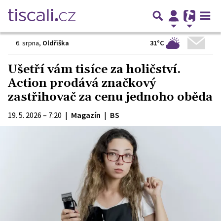
31°C
6. srpna
,
Oldřiška
Ušetří vám tisíce za holičství.
Action prodává značkový
zastřihovač za cenu jednoho oběda
19. 5. 2026 – 7:20
|
Magazín
|
BS