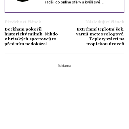
raději do online sféry a kvůli své
zkušenosti z tisku už se raději vlastním
jménem ani tváří nechlubím. Stejně se není
na co koukat. Mám ráda kočky, svůj skútr a
Předchozí článek
Následující článek
portugalštinu.
Beckham pokořil
Extrémní teplotní šok,
historický milník. Nikdo
varují meteorologové.
z britských sportovců to
Teploty vyletí na
před ním nedokázal
tropickou úroveň