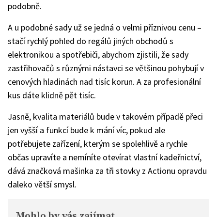
podobně.
A u podobné sady už se jedná o velmi příznivou cenu –
stačí rychlý pohled do regálů jiných obchodů s
elektronikou a spotřebiči, abychom zjistili, že sady
zastřihovačů s různými nástavci se většinou pohybují v
cenových hladinách nad tisíc korun. A za profesionální
kus dáte klidně pět tisíc.
Jasně, kvalita materiálů bude v takovém případě přeci
jen vyšší a funkcí bude k mání víc, pokud ale
potřebujete zařízení, kterým se spolehlivě a rychle
občas upravíte a nemíníte otevírat vlastní kadeřnictví,
dává značková mašinka za tři stovky z Actionu opravdu
daleko větší smysl.
Mohlo by vás zajímat