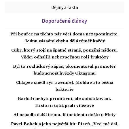
Dějiny a fakta
Doporučené články
Při bouřce na těchto pár věcí doma nezapomínejte.
Jednu zásadní chybu dělá téměř každý
Cukr, který stojí na špatné straně, pomáhá nádoru.
Vědci odhalili nebezpečnou roli fruktózy
Byl to rozlučkový zápas, okomentoval promotér
budoucnost hvězdy Oktagonu
Chlapec snědl sýr a zemřel. Mohla za to běžná
bakterie
Barbaři nebyli primitivní, ale sofistikovaní.
Historii totiž psali vítězové
AI napadla další firmu. K incidentu došlo u Mety
Pavel Bobek a jeho největší hit: Píseň „Veď mě dál,