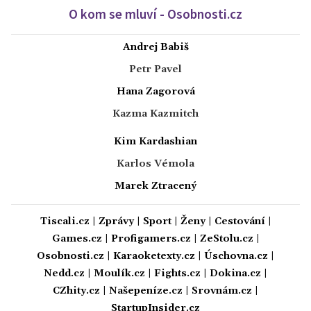
O kom se mluví - Osobnosti.cz
Andrej Babiš
Petr Pavel
Hana Zagorová
Kazma Kazmitch
Kim Kardashian
Karlos Vémola
Marek Ztracený
Tiscali.cz
|
Zprávy
|
Sport
|
Ženy
|
Cestování
|
Games.cz
|
Profigamers.cz
|
ZeStolu.cz
|
Osobnosti.cz
|
Karaoketexty.cz
|
Úschovna.cz
|
Nedd.cz
|
Moulík.cz
|
Fights.cz
|
Dokina.cz
|
CZhity.cz
|
Našepeníze.cz
|
Srovnám.cz
|
StartupInsider.cz