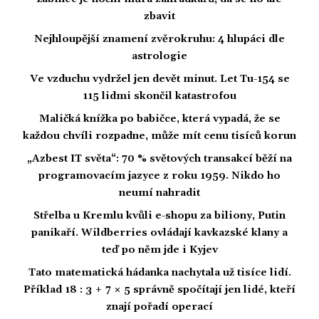
zbavit
Nejhloupější znamení zvěrokruhu: 4 hlupáci dle
astrologie
Ve vzduchu vydržel jen devět minut. Let Tu-154 se
115 lidmi skončil katastrofou
Maličká knížka po babičce, která vypadá, že se
každou chvíli rozpadne, může mít cenu tisíců korun
„Azbest IT světa“: 70 % světových transakcí běží na
programovacím jazyce z roku 1959. Nikdo ho
neumí nahradit
Střelba u Kremlu kvůli e-shopu za biliony, Putin
panikaří. Wildberries ovládají kavkazské klany a
teď po něm jde i Kyjev
Tato matematická hádanka nachytala už tisíce lidí.
Příklad 18 : 3 + 7 × 5 správně spočítají jen lidé, kteří
znají pořadí operací