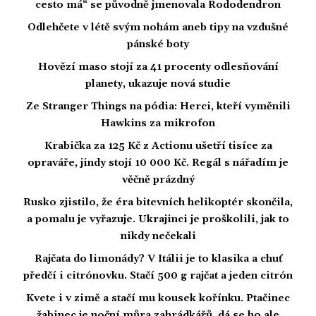
cesto má“ se původně jmenovala Rododendron
Odlehčete v létě svým nohám aneb tipy na vzdušné
pánské boty
Hovězí maso stojí za 41 procenty odlesňování
planety, ukazuje nová studie
Ze Stranger Things na pódia: Herci, kteří vyměnili
Hawkins za mikrofon
Krabička za 125 Kč z Actionu ušetří tisíce za
opraváře, jindy stojí 10 000 Kč. Regál s nářadím je
věčně prázdný
Rusko zjistilo, že éra bitevních helikoptér skončila,
a pomalu je vyřazuje. Ukrajinci je proškolili, jak to
nikdy nečekali
Rajčata do limonády? V Itálii je to klasika a chuť
předčí i citrónovku. Stačí 500 g rajčat a jeden citrón
Kvete i v zimě a stačí mu kousek kořínku. Ptačinec
žabinec je noční můra zahrádkářů, dá se ho ale