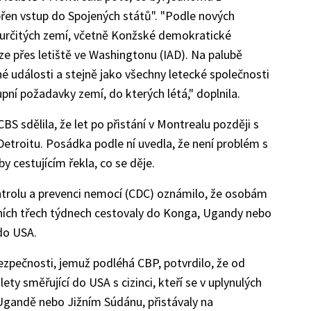
přen vstup do Spojených států". "Podle nových
 z určitých zemí, včetně Konžské demokratické
ze přes letiště ve Washingtonu (IAD). Na palubě
 události a stejně jako všechny letecké společnosti
upní požadavky zemí, do kterých létá," doplnila.
BS sdělila, že let po přistání v Montrealu později s
Detroitu. Posádka podle ní uvedla, že není problém s
by cestujícím řekla, co se děje.
ntrolu a prevenci nemocí (CDC) oznámilo, že osobám
ních třech týdnech cestovaly do Konga, Ugandy nebo
do USA.
bezpečnosti, jemuž podléhá CBP, potvrdilo, že od
ty směřující do USA s cizinci, kteří se v uplynulých
 Ugandě nebo Jižním Súdánu, přistávaly na