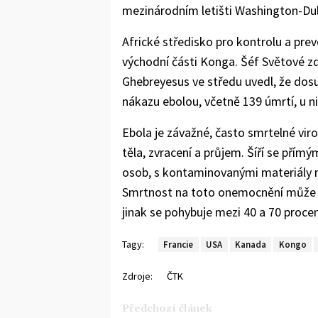
mezinárodním letišti Washington-Dulle
Africké středisko pro kontrolu a prev
východní části Konga. Šéf Světové 
Ghebreyesus ve středu uvedl, že do
nákazu ebolou, včetně 139 úmrtí, u n
Ebola je závažné, často smrtelné vir
těla, zvracení a průjem. Šíří se pří
osob, s kontaminovanými materiály 
Smrtnost na toto onemocnění může v
jinak se pohybuje mezi 40 a 70 procen
Tagy:
Francie
USA
Kanada
Kongo
Zdroje:
ČTK
Předchozí článek