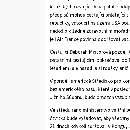
konžských cestujících na palubě ode
předpisů mohou cestující přilétající
republiky, vstoupit na území USA pou
nedošlo k žádné zdravotní mimořádné
je i Air France povinna dodržovat vst
Cestující Deborah Mistorová později C
ostatními cestujícími pokračoval do 
letadlem, ale nasadila si roušky, aniž 
V pondělí americké Středisko pro ko
bez amerického pasu, které v posled
Jižního Súdánu, bude omezen vstup 
Ve středu ráno ministerstvo vnitřní 
čtvrtka bude vyžadovat, aby všechny le
21 dnech kdykoli zdržovali v Kongu,