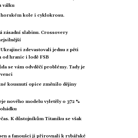
u válku
 horském kole i cyklokrosu.
á zásadní slabinu. Crossovery
ejsilnější
 Ukrajinci zdevastovali jednu z pěti
m od hranic i lodě FSB
půda se vám odvděčí problémy. Tady je
rvenci
diné kousnutí opice změnilo dějiny
deje nového modelu vyletěly o 372 %
 pohádku
čas. K důstojníkům Titaniku se však
en a fanoušci ji přirovnali k rybářské