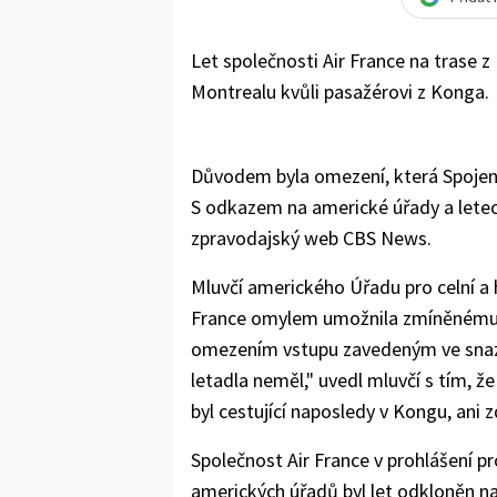
Let společnosti Air France na trase z
Montrealu kvůli pasažérovi z Konga.
Důvodem byla omezení, která Spojené 
S odkazem na americké úřady a lete
zpravodajský web CBS News.
Mluvčí amerického Úřadu pro celní a 
France omylem umožnila zmíněnému c
omezením vstupu zavedeným ve snaze s
letadla neměl," uvedl mluvčí s tím, ž
byl cestující naposledy v Kongu, ani z
Společnost Air France v prohlášení p
amerických úřadů byl let odkloněn na