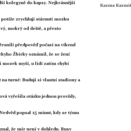
ší kolegyně do kapsy. Nejkrásnější
Kazma Kazmi
potíže zrychlují stárnutí mozku
ivý, mokrý od deště, a přesto
esnili předpověď počasí na víkend
kyho Žbirky oznámil, že se žení
í mozek myší, u lidí zatím chybí
 na turné: Budují si vlastní stadiony a
ová vyřešila otázku jednou provždy,
 Nedvěd popsal 15 minut, kdy se týmu
iznal, že mír není v dohledu. Rusy