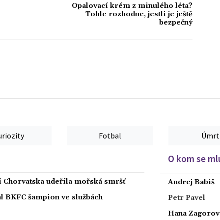
Opalovací krém z minulého léta?
Tohle rozhodne, jestli je ještě
bezpečný
uriozity
Fotbal
Úmrt
O kom se mlu
ží Chorvatska udeřila mořská smršť
Andrej Babiš
nal BKFC šampion ve službách
Petr Pavel
Hana Zagorov