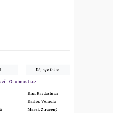
í
Dějiny a fakta
ví - Osobnosti.cz
Kim Kardashian
Karlos Vémola
á
Marek Ztracený