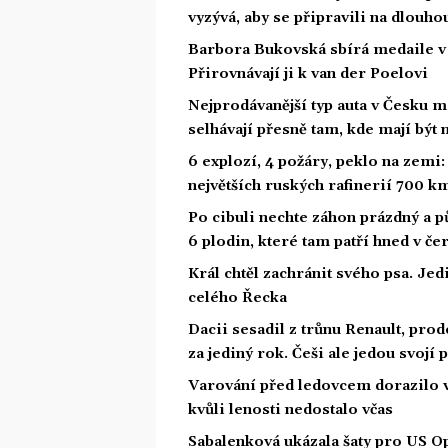
vyzývá, aby se připravili na dlouho
Barbora Bukovská sbírá medaile v
Přirovnávají ji k van der Poelovi
Nejprodávanější typ auta v Česku m
selhávají přesně tam, kde mají být n
6 explozí, 4 požáry, peklo na zemi:
největších ruských rafinerií 700 k
Po cibuli nechte záhon prázdný a 
6 plodin, které tam patří hned v če
Král chtěl zachránit svého psa. Je
celého Řecka
Dacii sesadil z trůnu Renault, pro
za jediný rok. Češi ale jedou svojí
Varování před ledovcem dorazilo v
kvůli lenosti nedostalo včas
Sabalenková ukázala šaty pro US Op