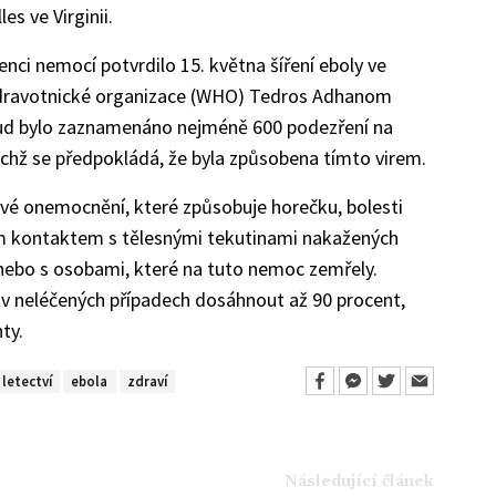
s ve Virginii.
enci nemocí potvrdilo 15. května šíření eboly ve
zdravotnické organizace (WHO) Tedros Adhanom
sud bylo zaznamenáno nejméně 600 podezření na
ichž se předpokládá, že byla způsobena tímto virem.
ové onemocnění, které způsobuje horečku, bolesti
mým kontaktem s tělesnými tekutinami nakažených
nebo s osobami, které na tuto nemoc zemřely.
 neléčených případech dosáhnout až 90 procent,
ty.
letectví
ebola
zdraví
Následující článek