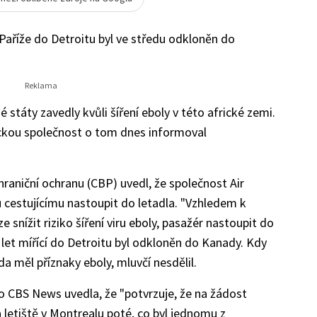
 Paříže do Detroitu byl ve středu odkloněn do
státy zavedly kvůli šíření eboly v této africké zemi.
ckou společnost o tom dnes informoval
hraniční ochranu (CBP) uvedl, že společnost Air
estujícímu nastoupit do letadla. "Vzhledem k
nížit riziko šíření viru eboly, pasažér nastoupit do
e let mířící do Detroitu byl odkloněn do Kanady. Kdy
da měl příznaky eboly, mluvčí nesdělil.
ro CBS News uvedla, že "potvrzuje, že na žádost
 letiště v Montrealu poté, co byl jednomu z