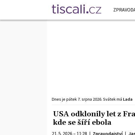
ZPRAVODA
Dnes je
pátek
7. srpna
2026
.
Svátek má
Lada
USA odklonily let z Fr
kde se šíří ebola
21. 5. 2026 – 11:28
|
Zpravodajství
|
Ja