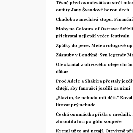
Těsně před osmdesátkou strčí mlad
outfity Jany Švandové berou dech
Chudoba zanechává stopu. Finanční 
Moby na Colours of Ostrava: Střízl
přichystal nejlepší večer festivalu
Zpátky do pece. Meteorologové upř
Zásnuby v Londýně: Syn legendy Me
Oleokantal z olivového oleje chrán
důkaz
Proč Adele a Shakira přestaly jezdit
chtějí, aby fanoušci jezdili za nimi
„Slavím, že nebudu mít děti." Koval
litovat prý nebude
Česká osmnáctka přišla o medaili.
zhroutila hra po gólu soupeře
Kreml už to ani netají. Otevřeně př