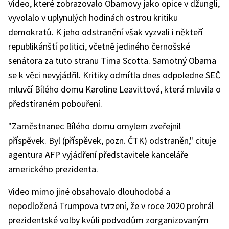
Video, které zobrazovalo Obamovy jako opice v džungli,
vyvolalo v uplynulých hodinách ostrou kritiku
demokratů. K jeho odstranění však vyzvali i někteří
republikánští politici, včetně jediného černošské
senátora za tuto stranu Tima Scotta. Samotný Obama
se k věci nevyjádřil. Kritiky odmítla dnes odpoledne SEČ
mluvčí Bílého domu Karoline Leavittová, která mluvila o
předstíraném pobouření.
"Zaměstnanec Bílého domu omylem zveřejnil
příspěvek. Byl (příspěvek, pozn. ČTK) odstraněn," cituje
agentura AFP vyjádření představitele kanceláře
amerického prezidenta.
Video mimo jiné obsahovalo dlouhodobá a
nepodložená Trumpova tvrzení, že v roce 2020 prohrál
prezidentské volby kvůli podvodům zorganizovaným