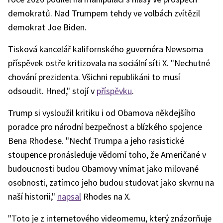
demokratů. Nad Trumpem tehdy ve volbách zvítězil
demokrat Joe Biden.
Tisková kancelář kalifornského guvernéra Newsoma
příspěvek ostře kritizovala na sociální síti X. "Nechutné
chování prezidenta. Všichni republikáni to musí
odsoudit. Hned," stojí v
příspěvku
.
Trump si vysloužil kritiku i od Obamova někdejšího
poradce pro národní bezpečnost a blízkého spojence
Bena Rhodese. "Nechť Trumpa a jeho rasistické
stoupence pronásleduje vědomí toho, že Američané v
budoucnosti budou Obamovy vnímat jako milované
osobnosti, zatímco jeho budou studovat jako skvrnu na
naší historii,"
napsal
Rhodes na X.
"Toto je z internetového videomemu, který znázorňuje