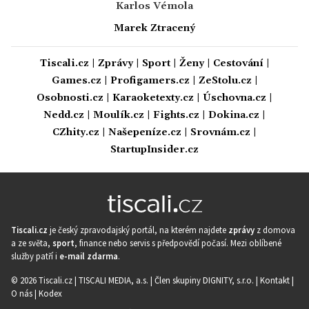
Karlos Vémola
Marek Ztracený
Tiscali.cz
|
Zprávy
|
Sport
|
Ženy
|
Cestování
|
Games.cz
|
Profigamers.cz
|
ZeStolu.cz
|
Osobnosti.cz
|
Karaoketexty.cz
|
Úschovna.cz
|
Nedd.cz
|
Moulík.cz
|
Fights.cz
|
Dokina.cz
|
CZhity.cz
|
Našepeníze.cz
|
Srovnám.cz
|
StartupInsider.cz
Tiscali.cz
je český zpravodajský portál, na kterém najdete
zprávy
z domova
a ze světa,
sport
, finance nebo servis s předpovědí počasí. Mezi oblíbené
služby patří i
e-mail zdarma
.
© 2026 Tiscali.cz |
TISCALI MEDIA, a.s.
|
Člen skupiny DIGNITY, s.r.o.
|
Kontakt
|
O nás
|
Kodex