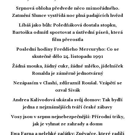
Srpnová obloha předvede něco mimořádného.
Zatmění Slunce vystřídá noc plná padajících hvězd
Líbáš jako bůh: Poledňáková dostala stopku,
Bartoška odmítl sportovat a ústřední píseň, která
film přerostla
Poslední hodiny Freddieho Mercuryho: Co se
skutečně dělo 24. listopadu 1991
Žádná mouka, žádný cukr, žádné mléko, jídelníček
Ronalda je záměrně jednotvárný
Nezápasím v Clashi, zdůraznil Roušal. Vzápětí se
ozval Sivák
Andrea Kalivodová ukázala svůj domov: Tak bydlí
jedna z nejznámějších tváří české zábavy
Vosy jsou v srpnu nejnebezpečnější: Přírodní triky,
jak je vyhnat ze zahrady a domu
Ewa Farna a nelehké začátky: Zpěvačce, které radili