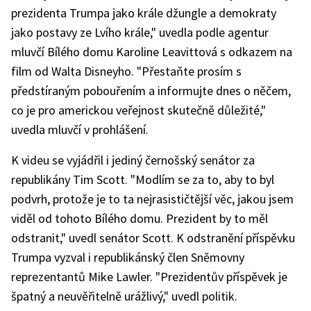
prezidenta Trumpa jako krále džungle a demokraty
jako postavy ze Lvího krále," uvedla podle agentur
mluvčí Bílého domu Karoline Leavittová s odkazem na
film od Walta Disneyho. "Přestaňte prosím s
předstíraným pobouřením a informujte dnes o něčem,
co je pro americkou veřejnost skutečně důležité,"
uvedla mluvčí v prohlášení.
K videu se vyjádřil i jediný černošský senátor za
republikány Tim Scott. "Modlím se za to, aby to byl
podvrh, protože je to ta nejrasističtější věc, jakou jsem
viděl od tohoto Bílého domu. Prezident by to měl
odstranit," uvedl senátor Scott. K odstranění příspěvku
Trumpa vyzval i republikánský člen Sněmovny
reprezentantů Mike Lawler. "Prezidentův příspěvek je
špatný a neuvěřitelně urážlivý," uvedl politik.