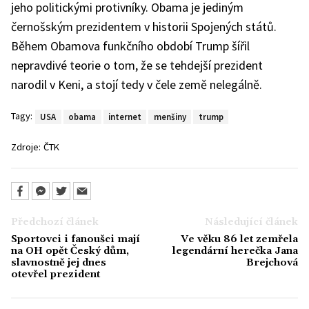
jeho politickými protivníky. Obama je jediným
černošským prezidentem v historii Spojených států.
Během Obamova funkčního období Trump šířil
nepravdivé teorie o tom, že se tehdejší prezident
narodil v Keni, a stojí tedy v čele země nelegálně.
Tagy:
USA
obama
internet
menšiny
trump
Zdroje:
ČTK
Předchozí článek
Následující článek
Sportovci i fanoušci mají
Ve věku 86 let zemřela
na OH opět Český dům,
legendární herečka Jana
slavnostně jej dnes
Brejchová
otevřel prezident