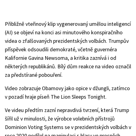
Přibližně vteřinový klip vygenerovaný umělou inteligencí
(AI) se objeví na konci asi minutového konspiračního
videa o zfalšovaných prezidentských volbách. Trumpův
příspěvek odsoudili demokraté, včetně guvernéra
Kalifornie Gavina Newsoma, a kritika zaznívá i od
některých republikánů. Bílý dům reakce na video označil
za předstírané pobouření.
Video zobrazuje Obamovy jako opice v džungli, zatímco
v pozadí hraje píseň The Lion Sleeps Tonight.
Ve videu předtím zazní nepravdivá tvrzení, která Trump
šířil už v minulosti, že výrobce volebních přístrojů
Dominion Voting Systems se v prezidentských volbách v
roce 2020 podílel na manipulaci s hlasy ve prospěch