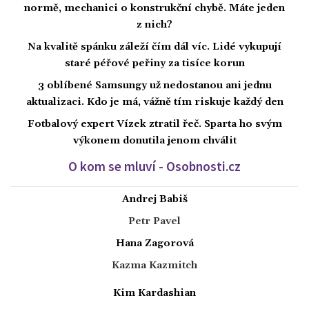
normě, mechanici o konstrukční chybě. Máte jeden
z nich?
Na kvalitě spánku záleží čím dál víc. Lidé vykupují
staré péřové peřiny za tisíce korun
3 oblíbené Samsungy už nedostanou ani jednu
aktualizaci. Kdo je má, vážně tím riskuje každý den
Fotbalový expert Vízek ztratil řeč. Sparta ho svým
výkonem donutila jenom chválit
O kom se mluví - Osobnosti.cz
Andrej Babiš
Petr Pavel
Hana Zagorová
Kazma Kazmitch
Kim Kardashian