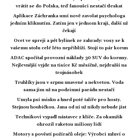
vrátit se do Polska, teď fanoušci nestačí tleskat
Aplikace Záchranka umí nově zavolat psychologa
jedním kliknutím. Zatím jen v jednom kraji, další už
čekají
Ocet ve spreji a pět bylinek ze zahrady: vosy se k
vašemu stolu celé léto nepřiblíží. Stojí to pár korun
ADAC spočítal provozní náklady 30 SUV do koruny.
Nejlevnější vyjde na tisíce Kč měsíčně, nejdražší na
trojnásobek
Truhlíky jsou v srpnu unavené a nekvetou. Voda
sama jim už na podzimní parádu nestačí
Umyla psí misku a hned poté talíře pro hosty.
Stejnou houbičkou. Jana od ní už nikdy nebude jíst
Technikovi vypadl nástavec z klíče. Za okamžik
ohrozil raketou miliony lidí
Motory s pověstí požíračů oleje: Výrobci mluví o