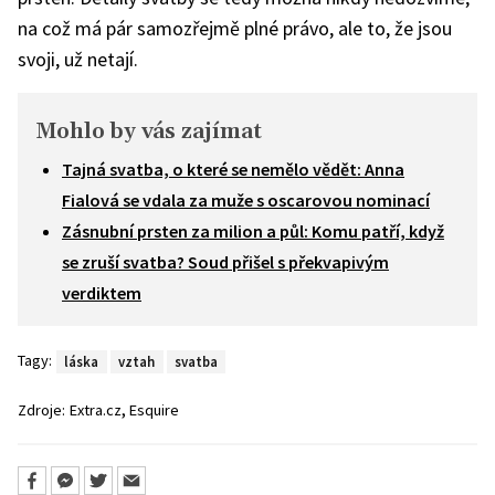
na což má pár samozřejmě plné právo, ale to, že jsou
svoji, už netají.
Mohlo by vás zajímat
Tajná svatba, o které se nemělo vědět: Anna
Fialová se vdala za muže s oscarovou nominací
Zásnubní prsten za milion a půl: Komu patří, když
se zruší svatba? Soud přišel s překvapivým
verdiktem
Tagy:
láska
vztah
svatba
,
Zdroje:
Extra.cz
Esquire