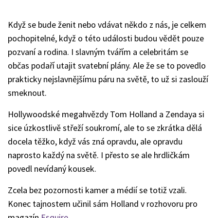
Když se bude ženit nebo vdávat někdo z nás, je celkem
pochopitelné, když o této události budou vědět pouze
pozvaní a rodina. I slavným tvářím a celebritám se
občas podaří utajit svatební plány. Ale že se to povedlo
prakticky nejslavnějšímu páru na světě, to už si zaslouží
smeknout.
Hollywoodské megahvězdy Tom Holland a Zendaya si
sice úzkostlivě střeží soukromí, ale to se zkrátka dělá
docela těžko, když vás zná opravdu, ale opravdu
naprosto každý na světě. I přesto se ale hrdličkám
povedl nevídaný kousek.
Zcela bez pozornosti kamer a médií se totiž vzali.
Konec tajnostem učinil sám Holland v rozhovoru pro
magazín
Esquire.