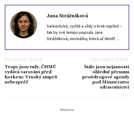
Jana Strážníková
Sarkastická, rychlá a vždy o krok napřed –
tak by své tempo popsala Jana
Strážníková, novinářka, která už téměř
deset let loví drby, trendy a nečekané
momenty v životě slavných. Psaní o
celebritách pro ni není jen bulvár – je to
Předchozí článek
Následující článek
způsob, jak vystihnout dobu a náladu
Tropy jsou tady. ČHMÚ
Stále jsou nejasnosti
společnosti. Ve volném čase ráda uniká od
vydává varování před
ohledně přesunu
chaosu světa celebrit – chodí do lesa, čte
horkem: Vysoký stupeň
protidrogové agendy
nebezpečí!
pod Minsterstvo
horory a tajně sbírá staré výtisky časopisů
zdravotnictví
Bravo.