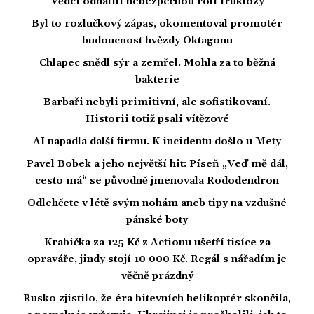
Vědci odhalili nebezpečnou roli fruktózy
Byl to rozlučkový zápas, okomentoval promotér
budoucnost hvězdy Oktagonu
Chlapec snědl sýr a zemřel. Mohla za to běžná
bakterie
Barbaři nebyli primitivní, ale sofistikovaní.
Historii totiž psali vítězové
AI napadla další firmu. K incidentu došlo u Mety
Pavel Bobek a jeho největší hit: Píseň „Veď mě dál,
cesto má“ se původně jmenovala Rododendron
Odlehčete v létě svým nohám aneb tipy na vzdušné
pánské boty
Krabička za 125 Kč z Actionu ušetří tisíce za
opraváře, jindy stojí 10 000 Kč. Regál s nářadím je
věčně prázdný
Rusko zjistilo, že éra bitevních helikoptér skončila,