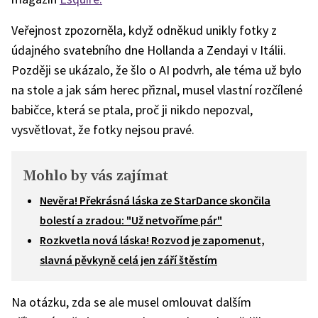
Veřejnost zpozorněla, když odněkud unikly fotky z
údajného svatebního dne Hollanda a Zendayi v Itálii.
Později se ukázalo, že šlo o AI podvrh, ale téma už bylo
na stole a jak sám herec přiznal, musel vlastní rozčílené
babičce, která se ptala, proč ji nikdo nepozval,
vysvětlovat, že fotky nejsou pravé.
Mohlo by vás zajímat
Nevěra! Překrásná láska ze StarDance skončila
bolestí a zradou: "Už netvoříme pár"
Rozkvetla nová láska! Rozvod je zapomenut,
slavná pěvkyně celá jen září štěstím
Na otázku, zda se ale musel omlouvat dalším