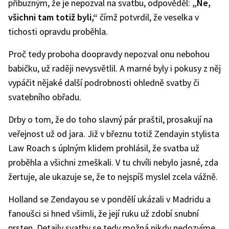
příbuzným, že je nepozval na svatbu, odpověděl:
„Ne,
všichni tam totiž byli,“
čímž potvrdil, že veselka v
tichosti opravdu proběhla.
Proč tedy proboha doopravdy nepozval onu nebohou
babičku, už raději nevysvětlil. A marné byly i pokusy z něj
vypáčit nějaké další podrobnosti ohledně svatby či
svatebního obřadu.
Drby o tom, že do toho slavný pár praštil, prosakují na
veřejnost už od jara. Již v březnu totiž Zendayin stylista
Law Roach s úplným klidem prohlásil, že svatba už
proběhla a všichni zmeškali. V tu chvíli nebylo jasné, zda
žertuje, ale ukazuje se, že to nejspíš myslel zcela vážně.
Holland se Zendayou se v pondělí ukázali v Madridu a
fanoušci si hned všimli, že její ruku už zdobí snubní
prsten. Detaily svatby se tedy možná nikdy nedozvíme,