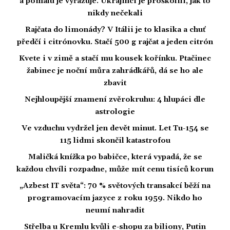
a pomalu je vyřazuje. Ukrajinci je proškolili, jak to
nikdy nečekali
Rajčata do limonády? V Itálii je to klasika a chuť
předčí i citrónovku. Stačí 500 g rajčat a jeden citrón
Kvete i v zimě a stačí mu kousek kořínku. Ptačinec
žabinec je noční můra zahrádkářů, dá se ho ale
zbavit
Nejhloupější znamení zvěrokruhu: 4 hlupáci dle
astrologie
Ve vzduchu vydržel jen devět minut. Let Tu-154 se
115 lidmi skončil katastrofou
Maličká knížka po babičce, která vypadá, že se
každou chvíli rozpadne, může mít cenu tisíců korun
„Azbest IT světa“: 70 % světových transakcí běží na
programovacím jazyce z roku 1959. Nikdo ho
neumí nahradit
Střelba u Kremlu kvůli e-shopu za biliony, Putin