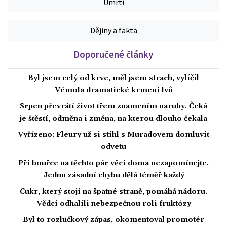
Úmrtí
Dějiny a fakta
Doporučené články
Byl jsem celý od krve, měl jsem strach, vylíčil
Vémola dramatické krmení lvů
Srpen převrátí život třem znamením naruby. Čeká
je štěstí, odměna i změna, na kterou dlouho čekala
Vyřízeno: Fleury už si stihl s Muradovem domluvit
odvetu
Při bouřce na těchto pár věcí doma nezapomínejte.
Jednu zásadní chybu dělá téměř každý
Cukr, který stojí na špatné straně, pomáhá nádoru.
Vědci odhalili nebezpečnou roli fruktózy
Byl to rozlučkový zápas, okomentoval promotér