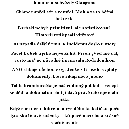
budoucnost hvězdy Oktagonu
Chlapec snědl sýr a zemřel. Mohla za to běžná
bakterie
Barbaři nebyli primitivní, ale sofistikovaní.
Historii totiž psali vítězové
AI napadla další firmu. K incidentu došlo u Mety
Pavel Bobek a jeho největší hit: Píseň „Veď mě dál,
cesto má“ se původně jmenovala Rododendron
ANO slibuje důchod v 65. Jenže z Bruselu vypluly
dokumenty, které říkají něco jiného
Tahle bramboračka je náš rodinný poklad – recept
se dědí a dokonalou chuť jí dává právě tato speciální
jíška
Když chci něco dobrého a rychlého ke kafíčku, peču
tyto skořicové sušenky – křupavé navrchu a krásně
vláčné uvnitř