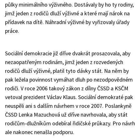
půlky minimálního výživného. Dostávaly by ho ty rodiny,
jimž jeden z rodičů dluží výživné a které mají nárok na
přídavek na dítě. Náhradní výživné by vyřizovaly úřady
práce.
Sociální demokracie již dříve dvakrát prosazovala, aby
nezaopatřeným rodinám, jimž jeden z rozvedených
rodičů dluží výživné, platil tyto dávky stát. Na něm by
pak ležela povinnost vymáhat dluh po nezodpovědném
rodiči. V roce 2006 takový zákon z dílny ČSSD a KSČM
vetoval prezident Václav Klaus. Sociální demokraté pak
neuspěli ani s dalším návrhem v roce 2007. Poslankyně
ČSSD Lenka Mazuchová už dříve navrhovala, aby stát
rodičům-dlužníkům odebíral řidičské průkazy. Pro návrh
ale nakonec nenašla podporu.