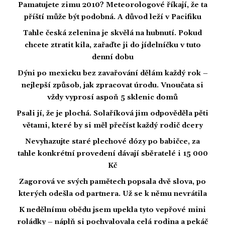
Pamatujete zimu 2010? Meteorologové říkají, že ta
příští může být podobná. A důvod leží v Pacifiku
Tahle česká zelenina je skvělá na hubnutí. Pokud
chcete ztratit kila, zařaďte ji do jídelníčku v tuto
denní dobu
Dýni po mexicku bez zavařování dělám každý rok –
nejlepší způsob, jak zpracovat úrodu. Vnoučata si
vždy vyprosí aspoň 5 sklenic domů
Psali jí, že je plochá. Solaříková jim odpověděla pěti
větami, které by si měl přečíst každý rodič dcery
Nevyhazujte staré plechové dózy po babičce, za
tahle konkrétní provedení dávají sběratelé i 15 000
Kč
Zagorová ve svých pamětech popsala dvě slova, po
kterých odešla od partnera. Už se k němu nevrátila
K nedělnímu obědu jsem upekla tyto vepřové mini
roládky – náplň si pochvalovala celá rodina a pekáč