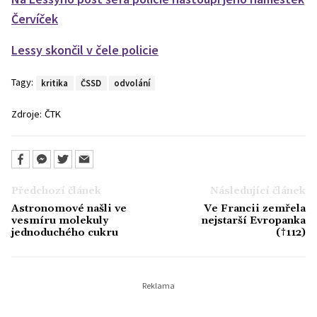
Červíček
Lessy skončil v čele policie
Tagy:
kritika
ČSSD
odvolání
Zdroje:
ČTK
Předchozí článek
Následující článek
Astronomové našli ve
Ve Francii zemřela
vesmíru molekuly
nejstarší Evropanka
jednoduchého cukru
(†112)