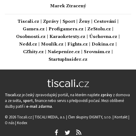
Marek Ztracený
Tiscali.cz
|
Zprávy
|
Sport
|
Ženy
|
Cestování
|
Games.cz
|
Profigamers.cz
|
ZeStolu.cz
|
Osobnosti.cz
|
Karaoketexty.cz
|
Úschovna.cz
|
Nedd.cz
|
Moulík.cz
|
Fights.cz
|
Dokina.cz
|
CZhity.cz
|
Našepeníze.cz
|
Srovnám.cz
|
StartupInsider.cz
Tiscali.cz
je český zpravodajský portál, na kterém najdete
zprávy
z domova
a ze světa,
sport
, finance nebo servis s předpovědí počasí. Mezi oblíbené
služby patří i
e-mail zdarma
.
© 2026 Tiscali.cz |
TISCALI MEDIA, a.s.
|
Člen skupiny DIGNITY, s.r.o.
|
Kontakt
|
O nás
|
Kodex