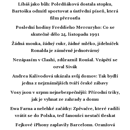
Líbáš jako bůh: Poledňáková dostala stopku,
Bartoška odmítl sportovat a ústřední píseň, která
film přerostla
Poslední hodiny Freddieho Mercuryho: Co se
skutečně dělo 24. listopadu 1991
Žádná mouka, žádný cukr, žádné mléko, jídelníček
Ronalda je záměrně jednotvárný
Nezápasím v Clashi, zdůraznil Roušal. Vzápětí se
ozval Sivák
Andrea Kalivodová ukázala svůj domov: Tak bydlí
jedna z nejznámějších tváří české zábavy
Vosy jsou v srpnu nejnebezpečnější: Přírodní triky,
jak je vyhnat ze zahrady a domu
Ewa Farna a nelehké začátky: Zpěvačce, které radili
vrátit se do Polska, teď fanoušci nestačí tleskat
Fejkové iPhony zaplavily Barcelonu. Oranžová