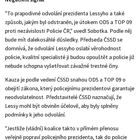
"To prapodivné odvolání prezidenta Lessyho a také
způsob, jakým byl odstraněn, je útokem ODS a TOP 09
proti nezávislosti Policie ČR," uvedl Sobotka. Podle něj
bude mít dalekosáhlé důsledky. Předseda ČSSD se
domnívá, že odvolání Lessyho oslabí věrohodnost
policie, kvalitní specialisté ji budou opouštět a policie již
nebude schopna vyšetřovat závažné trestné činy.
Kauza je podle vedení ČSSD snahou ODS a TOP 09 o
obejití zákona, který policejnímu prezidentovi garantuje
neodvolatelnost. Představitelé ČSSD naznačují, že
Lessy mohl být obviněn účelově, aby byly splněny
podmínky k jeho odvolání.
"Jestliže (vládní) koalice takto v přímém přenosu
veřejně popraví policejního prezidenta, tak do policie