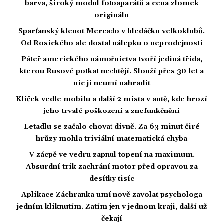
barva, široký modul fotoaparátů a cena zlomek
originálu
Sparťanský klenot Mercado v hledáčku velkoklubů.
Od Rosického ale dostal nálepku o neprodejnosti
Páteř amerického námořnictva tvoří jediná třída,
kterou Rusové potkat nechtějí. Slouží přes 30 let a
nic ji neumí nahradit
Klíček vedle mobilu a další 2 místa v autě, kde hrozí
jeho trvalé poškození a znefunkčnění
Letadlu se začalo chovat divně. Za 63 minut čiré
hrůzy mohla triviální matematická chyba
V zácpě ve vedru zapnul topení na maximum.
Absurdní trik zachrání motor před opravou za
desítky tisíc
Aplikace Záchranka umí nově zavolat psychologa
jedním kliknutím. Zatím jen v jednom kraji, další už
čekají