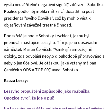
vysílá neuvěřitelně negativní signál," zdůraznil Sobotka.
Koalice podle něj mohla mít za cíl dosadit na post
prezidenta "svého člověka", což by mohlo vést k
objasňování závažné trestné činnosti.
Podezřelá je podle Sobotky i rychlost, jakou byl
jmenován nástupce Lessyho. Tím je jeho dosavadní
náměstek Martin Červíček. "Vznikají samozřejmě
otázky, zda odvolání nebylo dlouhodobě připravováno a
nebylo jen účelové. Je otázkou, jaké vztahy má pan
Červíček s ODS a TOP 09," uvedl Sobotka.
Kauza Lessy:
Lessyho propuštění zapůsobilo jako rozbuška.
Opozice tvrdí, že jde o puč
Na Lessyho post šéfa policie nastoupí jeho náměstek