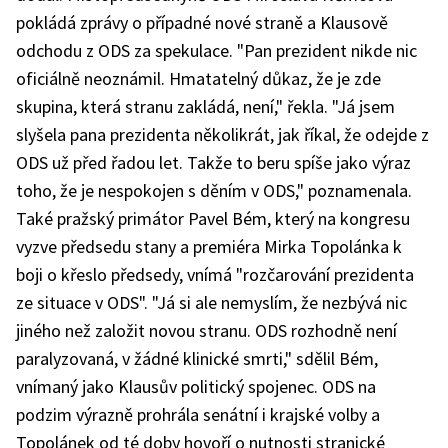
pokládá zprávy o případné nové straně a Klausově
odchodu z ODS za spekulace. "Pan prezident nikde nic
oficiálně neoznámil. Hmatatelný důkaz, že je zde
skupina, která stranu zakládá, není," řekla. "Já jsem
slyšela pana prezidenta několikrát, jak říkal, že odejde z
ODS už před řadou let. Takže to beru spíše jako výraz
toho, že je nespokojen s děním v ODS," poznamenala.
Také pražský primátor Pavel Bém, který na kongresu
vyzve předsedu stany a premiéra Mirka Topolánka k
boji o křeslo předsedy, vnímá "rozčarování prezidenta
ze situace v ODS". "Já si ale nemyslím, že nezbývá nic
jiného než založit novou stranu. ODS rozhodně není
paralyzovaná, v žádné klinické smrti," sdělil Bém,
vnímaný jako Klausův politický spojenec. ODS na
podzim výrazně prohrála senátní i krajské volby a
Topolánek od té doby hovoří o nutnosti stranické