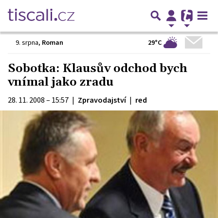
29°C
9. srpna
,
Roman
Sobotka: Klausův odchod bych
vnímal jako zradu
28. 11. 2008 – 15:57
|
Zpravodajství
|
red