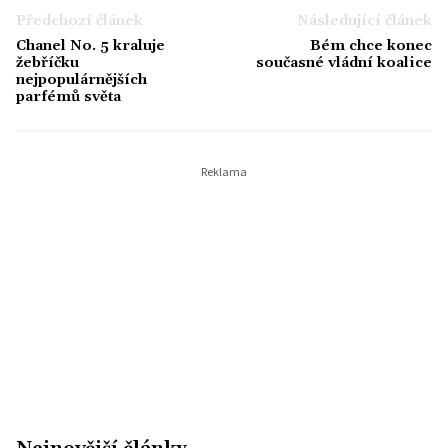
Předchozí článek
Následující článek
Chanel No. 5 kraluje
Bém chce konec
žebříčku
současné vládní koalice
nejpopulárnějších
parfémů světa