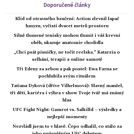
Doporučené články
Klid od otravného bzučení: Action zlevnil lapač
hmyzu, vyčistí dvacet metrů prostoru
Silně tlumené tenisky mohou tlumit i váš krevní
oběh, ukazuje anatomie chodidla
„Chci psát písničky, ne točit reelska.“ Katarzia o
selhání, terapii a online samotě
Tři Edeny za sebou a pak postel: Ewa Farna se
pochlubila svým rituálem
Tatiana Dyková (dříve Vilhelmová): Slavný manžel,
tři děti, kariéra i výhra v show Tvoje tvář má známý
hlas
UFC Fight Night: Gamrot vs. Salkilld – výsledky a
nejlepší momenty
Nezvládl jsem to v hlavě. Čepo odhalil, co stálo za
jeho neúspěšným UFC debutem