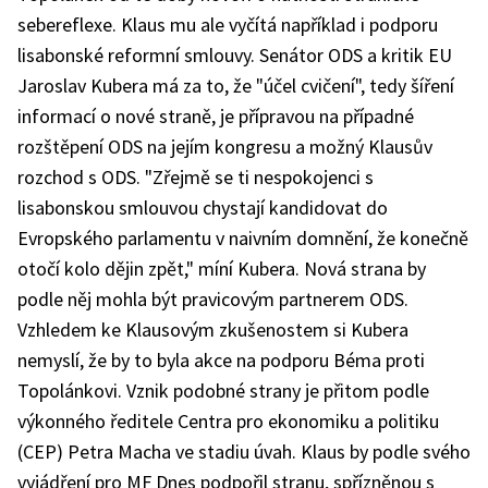
sebereflexe. Klaus mu ale vyčítá například i podporu
lisabonské reformní smlouvy. Senátor ODS a kritik EU
Jaroslav Kubera má za to, že "účel cvičení", tedy šíření
informací o nové straně, je přípravou na případné
rozštěpení ODS na jejím kongresu a možný Klausův
rozchod s ODS. "Zřejmě se ti nespokojenci s
lisabonskou smlouvou chystají kandidovat do
Evropského parlamentu v naivním domnění, že konečně
otočí kolo dějin zpět," míní Kubera. Nová strana by
podle něj mohla být pravicovým partnerem ODS.
Vzhledem ke Klausovým zkušenostem si Kubera
nemyslí, že by to byla akce na podporu Béma proti
Topolánkovi. Vznik podobné strany je přitom podle
výkonného ředitele Centra pro ekonomiku a politiku
(CEP) Petra Macha ve stadiu úvah. Klaus by podle svého
vyjádření pro MF Dnes podpořil stranu, spřízněnou s