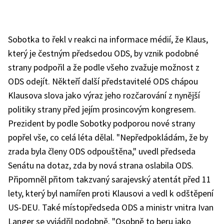
Sobotka to řekl v reakci na informace médií, že Klaus,
který je čestným předsedou ODS, by vznik podobné
strany podpořil a že podle všeho zvažuje možnost z
ODS odejít. Někteří další představitelé ODS chápou
Klausova slova jako výraz jeho rozčarování z nynější
politiky strany před jejím prosincovým kongresem.
Prezident by podle Sobotky podporou nové strany
popřel vše, co celá léta dělal. "Nepředpokládám, že by
zrada byla členy ODS odpouštěna," uvedl předseda
Senátu na dotaz, zda by nová strana oslabila ODS.
Připomněl přitom takzvaný sarajevský atentát před 11
lety, který byl namířen proti Klausovi a vedl k odštěpení
US-DEU. Také místopředseda ODS a ministr vnitra Ivan
Langer se vyjádřil podobně. "Osobně to beru jako