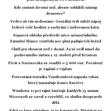
Kdy změnit životní styl, abyste oddálili nástup
demence?
Vedro už vás nedostane: Geniální trik udrží nápoj
ledový celé hodiny a zachrání i milovanou kávu
Srpnová obloha předvede něco mimořádného.
Zatmění Slunce vystřídá noc plná padajících hvězd
Chtěl jen zbourat zeď v domě. Za ní vedl tunel do
podzemního města z 12. století před Kristem
Pirát a Naruszczka se vsadili o 5 000 eur. Poražený
je zaplatí z výplaty
Potrestaná tenistka Vondroušová napsala vzkaz,
který naznačuje konec kariéry
Windows 11 prý tajně šmíruje každých 15 minut.
Microsoft se ozval a vysvětlil, co služba doopravdy
dělá
Když se lano přetrhne, je to katastrofa. Přistávat na