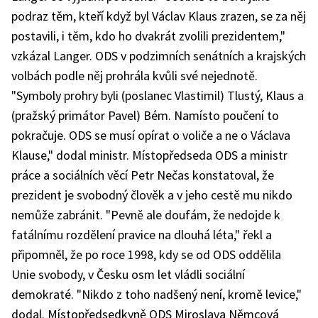
podraz těm, kteří když byl Václav Klaus zrazen, se za něj
postavili, i těm, kdo ho dvakrát zvolili prezidentem,"
vzkázal Langer. ODS v podzimních senátních a krajských
volbách podle něj prohrála kvůli své nejednotě.
"Symboly prohry byli (poslanec Vlastimil) Tlustý, Klaus a
(pražský primátor Pavel) Bém. Namísto poučení to
pokračuje. ODS se musí opírat o voliče a ne o Václava
Klause," dodal ministr. Místopředseda ODS a ministr
práce a sociálních věcí Petr Nečas konstatoval, že
prezident je svobodný člověk a v jeho cestě mu nikdo
nemůže zabránit. "Pevně ale doufám, že nedojde k
fatálnímu rozdělení pravice na dlouhá léta," řekl a
připomněl, že po roce 1998, kdy se od ODS oddělila
Unie svobody, v Česku osm let vládli sociální
demokraté. "Nikdo z toho nadšený není, kromě levice,"
dodal. Místopředsedkyně ODS Miroslava Němcová