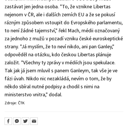
zastávat jen jedna osoba. "To, že vznikne Libertas
nejenom v ČR, ale i dalších zemích EU a že se pokusí
rázným způsobem vstoupit do Evropského parlamentu,
to není žádné tajemství," řekl Mach, médii označovaný
za jednoho z mužů v pozadí vzniku české euroskeptické
strany. "Já myslím, že to neví nikdo, ani pan Ganley,"
odpověděl na otázku, kdo českou Libertas plánuje
založit. "Všechny ty zprávy v médiích jsou spekulace.
Tak jak já jsem mluvil s panem Ganleym, tak vše je ve
fázi úvah. Nikdo nic nezakládá, nevím o tom, že by
někdo sbíral nutné podpisy a chodil s nimi na
ministerstvo vnitra," dodal.
Zdroje:
ČTK