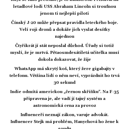
letadlové lodi USS Abraham Lincoln si troufnou
jenom ti nejlepší piloti
Čínský J-20 může přepsat pravidla leteckého boje.
Velí roji dronů a dokáže jich vyslat desítky
najednou
Čtyřikrát jí stát neposlal důchod. Úřady si totiž
myslí, že je mrtvá. Pětaosmdesátiletá učitelka musí
dokola dokazovat, že žije
WhatsApp má skrytý koš, který žere gigabajty v
telefonu. Většina lidí o něm neví, vyprázdnit ho trvá
30 sekund
Indie odmítá americkou „černou skříňku". Na F-35
připravena je, ale vadí jí tajný systém a
astronomická cena za provoz
Influenceři neznají zákon, varuje advokát.
Influencer Stejk má problém, Hanychová ho žene k
soudu