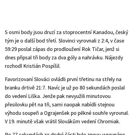
S osmi body jsou druzí za stoprocentní Kanadou, český
tým je o další bod třetí. Slovinci vyrovnali z 2:4, v čase
59:29 poslal zápas do prodloužení Rok Tičar, jenž si
dnes připsal tři body za dva góly a nahrávku. Nájezdy
rozhodl Kristián Pospíšil.
Favorizovaní Slováci ovládli první třetinu na střely na
branku drtivě 21:7. Navíc je už po 80 sekundách poslal
do vedení Liška. Jenže pak nevyužili minutovou
přesilovku pět na tři, sami naopak nabídli stejnou
výhodu soupeři a Ograjenšek po pěkné souhře vyrovnal.
V 19. minutě však vrátil Slovákům vedení Chromiak.
Po 77 sekundách ze druhé části bylo znovu vyrovnáno,