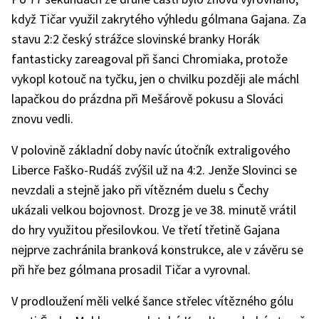
když Tičar využil zakrytého výhledu gólmana Gajana. Za
stavu 2:2 český strážce slovinské branky Horák
fantasticky zareagoval při šanci Chromiaka, protože
vykopl kotouč na tyčku, jen o chvilku později ale máchl
lapačkou do prázdna při Mešárově pokusu a Slováci
znovu vedli.
V polovině základní doby navíc útočník extraligového
Liberce Faško-Rudáš zvýšil už na 4:2. Jenže Slovinci se
nevzdali a stejně jako při vítězném duelu s Čechy
ukázali velkou bojovnost. Drozg je ve 38. minutě vrátil
do hry využitou přesilovkou. Ve třetí třetině Gajana
nejprve zachránila branková konstrukce, ale v závěru se
při hře bez gólmana prosadil Tičar a vyrovnal.
V prodloužení měli velké šance střelec vítězného gólu