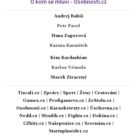
O kom se mluví - Osobnosti.cz
Andrej Babiš
Petr Pavel
Hana Zagorová
Kazma Kazmitch
Kim Kardashian
Karlos Vémola
Marek Ztracený
Tiscali.cz
|
Zprávy
|
Sport
|
Ženy
|
Cestování
|
Games.cz
|
Profigamers.cz
|
ZeStolu.cz
|
Osobnosti.cz
|
Karaoketexty.cz
|
Úschovna.cz
|
Nedd.cz
|
Moulík.cz
|
Fights.cz
|
Dokina.cz
|
CZhity.cz
|
Našepeníze.cz
|
Srovnám.cz
|
StartupInsider.cz