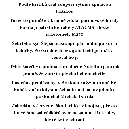
Podle kritiků vzal soupeři rytmus špinavou
taktikou
Turecko pomůže Ukrajině zdolat putinovské hordy.
Posílá jí balistické rakety ATACMS a těžké
raketomety M270
Šebrleho syn Štěpán nastoupil pár hodin po smrti
babičky. Po 621 dnech bez gólu trefil přímák a
věnoval ho jí
Tyhle šátečky s podmáslím plněné Nutellou jsou tak
jemné, že zmizí z plechu během chvíle
Pastrňák prodává byt v Bostonu za 82 milionů Kč.
Kohák v něm kdysi našel automat na lov jelenů a
poslouchal Michala Davida
Jahodám v červenci škodí chlór v hnojivu, přesto
ho většina zahrádkářů sype na záhon. Tři kroky,
které keř zachrání