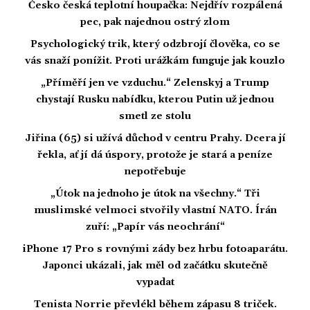
Česko česká teplotní houpačka: Nejdřív rozpálená
pec, pak najednou ostrý zlom
Psychologický trik, který odzbrojí člověka, co se
vás snaží ponížit. Proti urážkám funguje jak kouzlo
„Příměří jen ve vzduchu.“ Zelenskyj a Trump
chystají Rusku nabídku, kterou Putin už jednou
smetl ze stolu
Jiřina (65) si užívá důchod v centru Prahy. Dcera jí
řekla, ať jí dá úspory, protože je stará a peníze
nepotřebuje
„Útok na jednoho je útok na všechny.“ Tři
muslimské velmoci stvořily vlastní NATO. Írán
zuří: „Papír vás neochrání“
iPhone 17 Pro s rovnými zády bez hrbu fotoaparátu.
Japonci ukázali, jak měl od začátku skutečně
vypadat
Tenista Norrie převlékl během zápasu 8 triček.