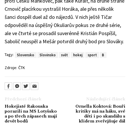
proti Česku Mahkovec, pak také Kuralt, na druhé straně
Crnovič placírkou vystrašil Horáka, ale přes několik
šanci dospěl duel až do nájezdů. V nich ještě Tičar
odpověděl na úspěšný Okuliarův pokus ze druhé série,
ale ve čtvrté se prosadil suverénně Kristián Pospíšil,
Sabolič neuspěl a Mešár potvrdil druhý bod pro Slováky.
Tagy:
Slovensko
Slovinsko
svět
hokej
sport
B
Zdroje:
ČTK
Předchozí článek
Následující článek
Hokejisté Rakouska
Ornella Koktová: Bouři
porazili na MS Lotyšsko
kritiky má na háku, své
a po třech zápasech mají
děti i po skandálu s
devět bodů
klidem zveřejňuje dál