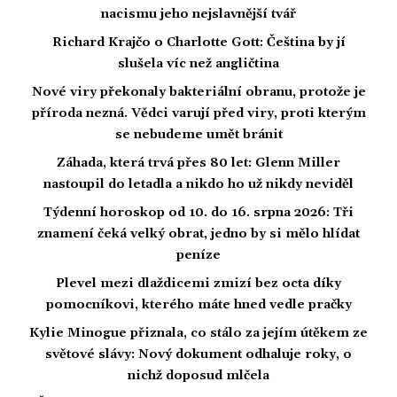
nacismu jeho nejslavnější tvář
Richard Krajčo o Charlotte Gott: Čeština by jí
slušela víc než angličtina
Nové viry překonaly bakteriální obranu, protože je
příroda nezná. Vědci varují před viry, proti kterým
se nebudeme umět bránit
Záhada, která trvá přes 80 let: Glenn Miller
nastoupil do letadla a nikdo ho už nikdy neviděl
Týdenní horoskop od 10. do 16. srpna 2026: Tři
znamení čeká velký obrat, jedno by si mělo hlídat
peníze
Plevel mezi dlaždicemi zmizí bez octa díky
pomocníkovi, kterého máte hned vedle pračky
Kylie Minogue přiznala, co stálo za jejím útěkem ze
světové slávy: Nový dokument odhaluje roky, o
nichž doposud mlčela