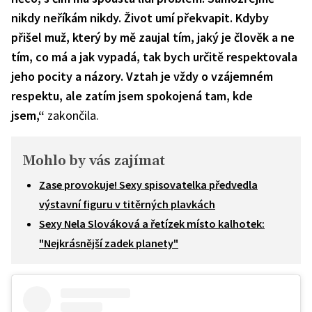
nikdy neříkám nikdy. Život umí překvapit. Kdyby
přišel muž, který by mě zaujal tím, jaký je člověk a ne
tím, co má a jak vypadá, tak bych určitě respektovala
jeho pocity a názory. Vztah je vždy o vzájemném
respektu, ale zatím jsem spokojená tam, kde
jsem,“
zakončila.
Mohlo by vás zajímat
Zase provokuje! Sexy spisovatelka předvedla
výstavní figuru v titěrných plavkách
Sexy Nela Slováková a řetízek místo kalhotek:
"Nejkrásnější zadek planety"