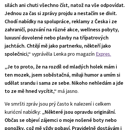
silách ani chuti všechno číst, natož na vše odpovídat.
Jednou za čas si zprávy projdu a nestačím se divit.
Chodí nabídky na spolupráce, reklamy z Česka i ze
zahraničí, pozvání na různé akce, wellness pobyty,
luxusní dovolené nebo plavby na třípatrových
jachtách. Chtějí mě jako partnerku, někteří jako
společnici,“
vyprávěla Lenka pro magazín
Expres.
„Je to proto, že na rozdíl od mladých holek mám i
ten mozek, jsem soběstačná, miluji humor a umím si
udělat srandu i sama ze sebe. Nikoho nehledám a jde
to ze mě hned vycítit,“
má jasno.
Ve smršti zpráv jsou prý často k nalezení i celkem
kuriózní nabídky:
„Některé jsou opravdu originální.
Občas se objeví zájemci o moje nošené boty nebo
ponožky, což mě vždy pobaví. Pravidelně dostávám i