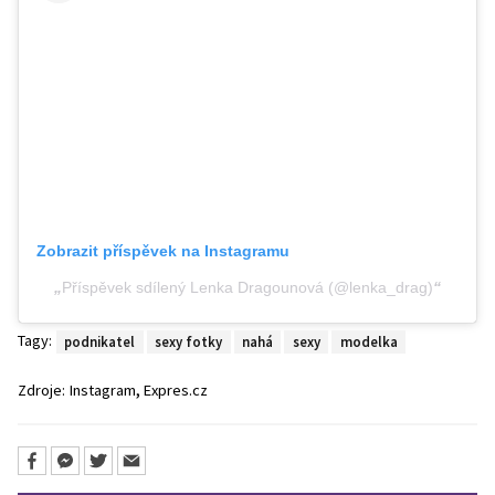
Zobrazit příspěvek na Instagramu
Příspěvek sdílený Lenka Dragounová (@lenka_drag)
Tagy:
podnikatel
sexy fotky
nahá
sexy
modelka
,
Zdroje:
Instagram
Expres.cz