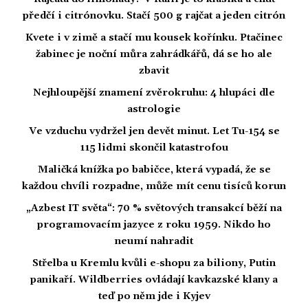
předčí i citrónovku. Stačí 500 g rajčat a jeden citrón
Kvete i v zimě a stačí mu kousek kořínku. Ptačinec
žabinec je noční můra zahrádkářů, dá se ho ale
zbavit
Nejhloupější znamení zvěrokruhu: 4 hlupáci dle
astrologie
Ve vzduchu vydržel jen devět minut. Let Tu-154 se
115 lidmi skončil katastrofou
Maličká knížka po babičce, která vypadá, že se
každou chvíli rozpadne, může mít cenu tisíců korun
„Azbest IT světa“: 70 % světových transakcí běží na
programovacím jazyce z roku 1959. Nikdo ho
neumí nahradit
Střelba u Kremlu kvůli e-shopu za biliony, Putin
panikaří. Wildberries ovládají kavkazské klany a
teď po něm jde i Kyjev