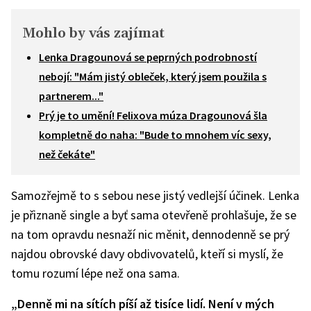
Mohlo by vás zajímat
Lenka Dragounová se peprných podrobností
nebojí: "Mám jistý obleček, který jsem použila s
partnerem..."
Prý je to umění! Felixova múza Dragounová šla
kompletně do naha: "Bude to mnohem víc sexy,
než čekáte"
Samozřejmě to s sebou nese jistý vedlejší účinek. Lenka
je přiznaně single a byť sama otevřeně prohlašuje, že se
na tom opravdu nesnaží nic měnit, dennodenně se prý
najdou obrovské davy obdivovatelů, kteří si myslí, že
tomu rozumí lépe než ona sama.
„Denně mi na sítích píší až tisíce lidí. Není v mých