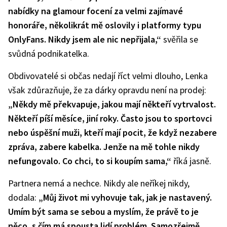
nabídky na glamour focení za velmi zajímavé
honoráře, několikrát mě oslovily i platformy typu
OnlyFans. Nikdy jsem ale nic nepřijala,“
svěřila se
svůdná podnikatelka.
Obdivovatelé si občas nedají říct velmi dlouho, Lenka
však zdůrazňuje, že za dárky opravdu není na prodej:
„Někdy mě překvapuje, jakou mají někteří vytrvalost.
Někteří píší měsíce, jiní roky. Často jsou to sportovci
nebo úspěšní muži, kteří mají pocit, že když nezabere
zpráva, zabere kabelka. Jenže na mě tohle nikdy
nefungovalo. Co chci, to si koupím sama,“
říká jasně.
Partnera nemá a nechce. Nikdy ale neříkej nikdy,
dodala:
„Můj život mi vyhovuje tak, jak je nastavený.
Umím být sama se sebou a myslím, že právě to je
něco, s čím má spousta lidí problém. Samozřejmě