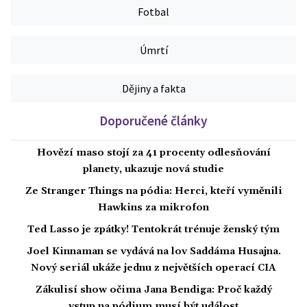
Fotbal
Úmrtí
Dějiny a fakta
Doporučené články
Hovězí maso stojí za 41 procenty odlesňování
planety, ukazuje nová studie
Ze Stranger Things na pódia: Herci, kteří vyměnili
Hawkins za mikrofon
Ted Lasso je zpátky! Tentokrát trénuje ženský tým
Joel Kinnaman se vydává na lov Saddáma Husajna.
Nový seriál ukáže jednu z největších operací CIA
Zákulisí show očima Jana Bendiga: Proč každý
vstup na pódium musí být událost