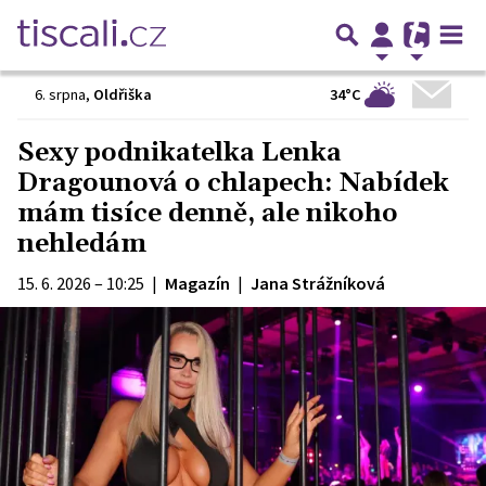
34°C
6. srpna
,
Oldřiška
Sexy podnikatelka Lenka
Dragounová o chlapech: Nabídek
mám tisíce denně, ale nikoho
nehledám
15. 6. 2026 – 10:25
|
Magazín
|
Jana Strážníková