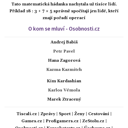
Tato matematická hádanka nachytala už tisíce lidí.
Příklad 18 : 3 + 7 × 5 správně spočítají jen lidé, kteří
znají pořadí operací
O kom se mluví - Osobnosti.cz
Andrej Babiš
Petr Pavel
Hana Zagorová
Kazma Kazmitch
Kim Kardashian
Karlos Vémola
Marek Ztracený
Tiscali.cz
|
Zprávy
|
Sport
|
Ženy
|
Cestování
|
Games.cz
|
Profigamers.cz
|
ZeStolu.cz
|