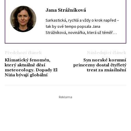
Jana Strážníková
Sarkastická, rychlá a vždy o krok napřed –
tak by své tempo popsala Jana
Strážníková, novinářka, která už téměř
deset let loví drby, trendy a nečekané
momenty v životě slavných. Psaní o
celebritách pro ni není jen bulvár – je to
Předchozí článek
Následující článek
způsob, jak vystihnout dobu a náladu
Klimatický fenomén,
Syn norské korunní
společnosti. Ve volném čase ráda uniká od
který aktuálně děsí
princezny dostal čtyřletý
chaosu světa celebrit – chodí do lesa, čte
meteorology. Dopady El
trest za znásilnění
Niña bývají globální
horory a tajně sbírá staré výtisky časopisů
Bravo.