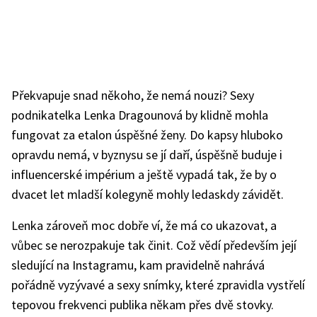
Překvapuje snad někoho, že nemá nouzi? Sexy
podnikatelka Lenka Dragounová by klidně mohla
fungovat za etalon úspěšné ženy. Do kapsy hluboko
opravdu nemá, v byznysu se jí daří, úspěšně buduje i
influencerské impérium a ještě vypadá tak, že by o
dvacet let mladší kolegyně mohly ledaskdy závidět.
Lenka zároveň moc dobře ví, že má co ukazovat, a
vůbec se nerozpakuje tak činit. Což vědí především její
sledující na Instagramu, kam pravidelně nahrává
pořádně vyzývavé a sexy snímky, které zpravidla vystřelí
tepovou frekvenci publika někam přes dvě stovky.