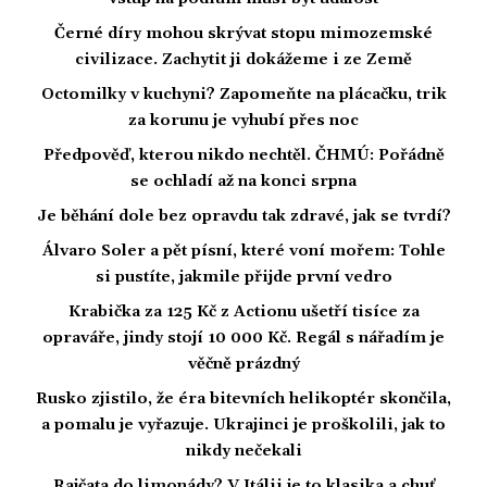
Černé díry mohou skrývat stopu mimozemské
civilizace. Zachytit ji dokážeme i ze Země
Octomilky v kuchyni? Zapomeňte na plácačku, trik
za korunu je vyhubí přes noc
Předpověď, kterou nikdo nechtěl. ČHMÚ: Pořádně
se ochladí až na konci srpna
Je běhání dole bez opravdu tak zdravé, jak se tvrdí?
Álvaro Soler a pět písní, které voní mořem: Tohle
si pustíte, jakmile přijde první vedro
Krabička za 125 Kč z Actionu ušetří tisíce za
opraváře, jindy stojí 10 000 Kč. Regál s nářadím je
věčně prázdný
Rusko zjistilo, že éra bitevních helikoptér skončila,
a pomalu je vyřazuje. Ukrajinci je proškolili, jak to
nikdy nečekali
Rajčata do limonády? V Itálii je to klasika a chuť