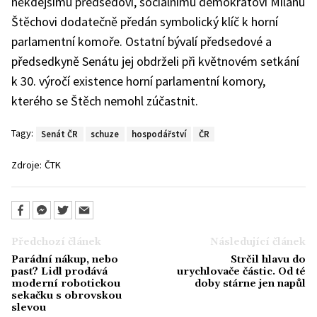
někdejšímu předsedovi, sociálnímu demokratovi Milanu
Štěchovi dodatečně předán symbolický klíč k horní
parlamentní komoře. Ostatní bývalí předsedové a
předsedkyně Senátu jej obdrželi při květnovém setkání
k 30. výročí existence horní parlamentní komory,
kterého se Štěch nemohl zúčastnit.
Tagy:
Senát ČR
schuze
hospodářství
ČR
Zdroje:
ČTK
Předchozí článek
Následující článek
Parádní nákup, nebo
Strčil hlavu do
past? Lidl prodává
urychlovače částic. Od té
moderní robotickou
doby stárne jen napůl
sekačku s obrovskou
slevou