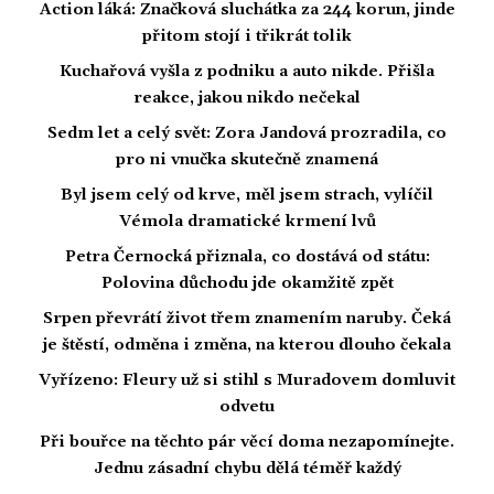
Action láká: Značková sluchátka za 244 korun, jinde
přitom stojí i třikrát tolik
Kuchařová vyšla z podniku a auto nikde. Přišla
reakce, jakou nikdo nečekal
Sedm let a celý svět: Zora Jandová prozradila, co
pro ni vnučka skutečně znamená
Byl jsem celý od krve, měl jsem strach, vylíčil
Vémola dramatické krmení lvů
Petra Černocká přiznala, co dostává od státu:
Polovina důchodu jde okamžitě zpět
Srpen převrátí život třem znamením naruby. Čeká
je štěstí, odměna i změna, na kterou dlouho čekala
Vyřízeno: Fleury už si stihl s Muradovem domluvit
odvetu
Při bouřce na těchto pár věcí doma nezapomínejte.
Jednu zásadní chybu dělá téměř každý