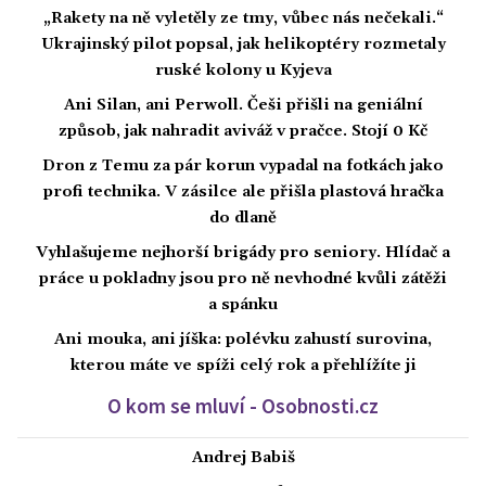
„Rakety na ně vyletěly ze tmy, vůbec nás nečekali.“
Ukrajinský pilot popsal, jak helikoptéry rozmetaly
ruské kolony u Kyjeva
Ani Silan, ani Perwoll. Češi přišli na geniální
způsob, jak nahradit aviváž v pračce. Stojí 0 Kč
Dron z Temu za pár korun vypadal na fotkách jako
profi technika. V zásilce ale přišla plastová hračka
do dlaně
Vyhlašujeme nejhorší brigády pro seniory. Hlídač a
práce u pokladny jsou pro ně nevhodné kvůli zátěži
a spánku
Ani mouka, ani jíška: polévku zahustí surovina,
kterou máte ve spíži celý rok a přehlížíte ji
O kom se mluví - Osobnosti.cz
Andrej Babiš