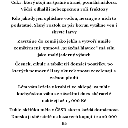
Cukr, který stojí na špatné straně, pomáhá nádoru.
Vědci odhalili nebezpečnou roli fruktózy
Kdo jahody jen opláchne vodou, nesmyje z nich to
podstatné. Slaný roztok za pár korun vytáhne ven i
skryté larvy
Zavrtá se do země jako jehla a vytvoří umělé
zemětřesení: 9tunová „prázdná hlavice“ má sílu
jako malý jaderný výbuch
Česnek, cibule a tabák: tři domácí postřiky, po
kterých nemocné listy okurek znovu zezelenají a
začnou plodit
Léta vám ležela v krabici ve sklepě: za tuhle
kuchyňskou váhu se závažími dnes sběratelé
nabízejí až 15 000 Kč
Tuhle skříňku měla v ČSSR skoro každá domácnost.
Dneska ji sběratelé na bazarech kupují i za 20 000
Kč