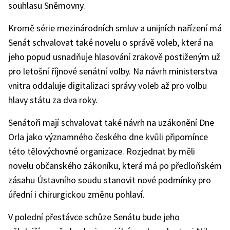
souhlasu Sněmovny.
Kromě série mezinárodních smluv a unijních nařízení má
Senát schvalovat také novelu o správě voleb, která na
jeho popud usnadňuje hlasování zrakově postiženým už
pro letošní říjnové senátní volby. Na návrh ministerstva
vnitra oddaluje digitalizaci správy voleb až pro volbu
hlavy státu za dva roky.
Senátoři mají schvalovat také návrh na uzákonění Dne
Orla jako významného českého dne kvůli připomínce
této tělovýchovné organizace. Rozjednat by měli
novelu občanského zákoníku, která má po předloňském
zásahu Ústavního soudu stanovit nové podmínky pro
úřední i chirurgickou změnu pohlaví.
V polední přestávce schůze Senátu bude jeho