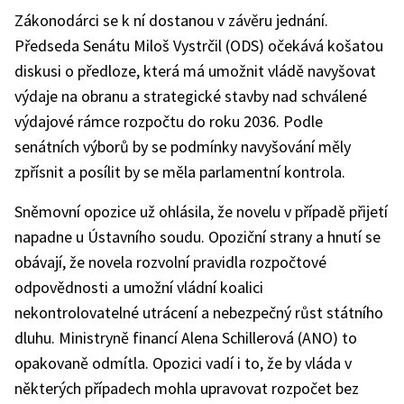
Zákonodárci se k ní dostanou v závěru jednání.
Předseda Senátu Miloš Vystrčil (ODS) očekává košatou
diskusi o předloze, která má umožnit vládě navyšovat
výdaje na obranu a strategické stavby nad schválené
výdajové rámce rozpočtu do roku 2036. Podle
senátních výborů by se podmínky navyšování měly
zpřísnit a posílit by se měla parlamentní kontrola.
Sněmovní opozice už ohlásila, že novelu v případě přijetí
napadne u Ústavního soudu. Opoziční strany a hnutí se
obávají, že novela rozvolní pravidla rozpočtové
odpovědnosti a umožní vládní koalici
nekontrolovatelné utrácení a nebezpečný růst státního
dluhu. Ministryně financí Alena Schillerová (ANO) to
opakovaně odmítla. Opozici vadí i to, že by vláda v
některých případech mohla upravovat rozpočet bez