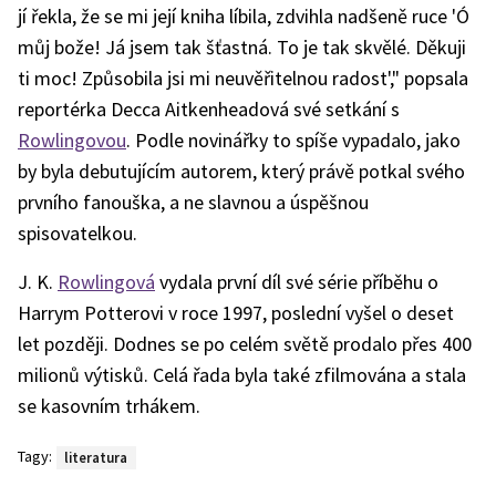
jí řekla, že se mi její kniha líbila, zdvihla nadšeně ruce 'Ó
můj bože! Já jsem tak šťastná. To je tak skvělé. Děkuji
ti moc! Způsobila jsi mi neuvěřitelnou radost'," popsala
reportérka Decca Aitkenheadová své setkání s
Rowlingovou
. Podle novinářky to spíše vypadalo, jako
by byla debutujícím autorem, který právě potkal svého
prvního fanouška, a ne slavnou a úspěšnou
spisovatelkou.
J. K.
Rowlingová
vydala první díl své série příběhu o
Harrym Potterovi v roce 1997, poslední vyšel o deset
let později. Dodnes se po celém světě prodalo přes 400
milionů výtisků. Celá řada byla také zfilmována a stala
se kasovním trhákem.
Tagy:
literatura