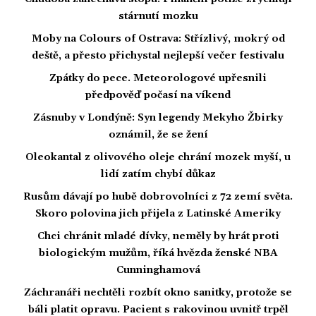
stárnutí mozku
Moby na Colours of Ostrava: Střízlivý, mokrý od
deště, a přesto přichystal nejlepší večer festivalu
Zpátky do pece. Meteorologové upřesnili
předpověď počasí na víkend
Zásnuby v Londýně: Syn legendy Mekyho Žbirky
oznámil, že se žení
Oleokantal z olivového oleje chrání mozek myší, u
lidí zatím chybí důkaz
Rusům dávají po hubě dobrovolníci z 72 zemí světa.
Skoro polovina jich přijela z Latinské Ameriky
Chci chránit mladé dívky, neměly by hrát proti
biologickým mužům, říká hvězda ženské NBA
Cunninghamová
Záchranáři nechtěli rozbít okno sanitky, protože se
báli platit opravu. Pacient s rakovinou uvnitř trpěl