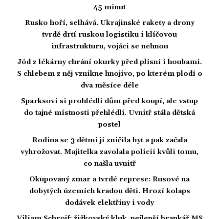
45 minut
Rusko hoří, selhává. Ukrajinské rakety a drony
tvrdě drtí ruskou logistiku i klíčovou
infrastrukturu, vojáci se nehnou
Jód z lékárny chrání okurky před plísní i houbami.
S chlebem z něj vznikne hnojivo, po kterém plodí o
dva měsíce déle
Sparksovi si prohlédli dům před koupí, ale vstup
do tajné místnosti přehlédli. Uvnitř stála dětská
postel
Rodina se 3 dětmi jí zničila byt a pak začala
vyhrožovat. Majitelka zavolala policii kvůli tomu,
co našla uvnitř
Okupovaný zmar a tvrdé represe: Rusové na
dobytých územích kradou děti. Hrozí kolaps
dodávek elektřiny i vody
Viliam Schrojf: žižkovský kluk, nejlepší brankář MS