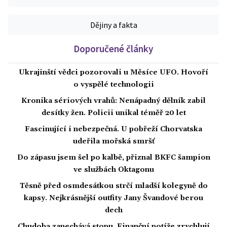
Dějiny a fakta
Doporučené články
Ukrajinští vědci pozorovali u Měsíce UFO. Hovoří
o vyspělé technologii
Kronika sériových vrahů: Nenápadný dělník zabil
desítky žen. Policii unikal téměř 20 let
Fascinující i nebezpečná. U pobřeží Chorvatska
udeřila mořská smršť
Do zápasu jsem šel po kalbě, přiznal BKFC šampion
ve službách Oktagonu
Těsně před osmdesátkou strčí mladší kolegyně do
kapsy. Nejkrásnější outfity Jany Švandové berou
dech
Chudoba zanechává stopu. Finanční potíže zrychlují