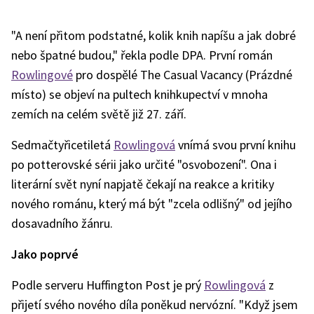
"A není přitom podstatné, kolik knih napíšu a jak dobré
nebo špatné budou," řekla podle DPA. První román
Rowlingové
pro dospělé The Casual Vacancy (Prázdné
místo) se objeví na pultech knihkupectví v mnoha
zemích na celém světě již 27. září.
Sedmačtyřicetiletá
Rowlingová
vnímá svou první knihu
po potterovské sérii jako určité "osvobození". Ona i
literární svět nyní napjatě čekají na reakce a kritiky
nového románu, který má být "zcela odlišný" od jejího
dosavadního žánru.
Jako poprvé
Podle serveru Huffington Post je prý
Rowlingová
z
přijetí svého nového díla poněkud nervózní. "Když jsem