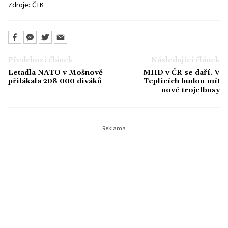
Zdroje:
ČTK
Předchozí článek
Následující článek
Letadla NATO v Mošnově
MHD v ČR se daří. V
přilákala 208 000 diváků
Teplicích budou mít
nové trojelbusy