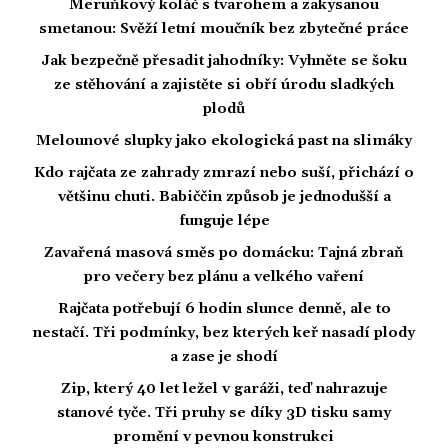
Meruňkový koláč s tvarohem a zakysanou
smetanou: Svěží letní moučník bez zbytečné práce
Jak bezpečně přesadit jahodníky: Vyhněte se šoku
ze stěhování a zajistěte si obří úrodu sladkých
plodů
Melounové slupky jako ekologická past na slimáky
Kdo rajčata ze zahrady zmrazí nebo suší, přichází o
většinu chuti. Babiččin způsob je jednodušší a
funguje lépe
Zavařená masová směs po domácku: Tajná zbraň
pro večery bez plánu a velkého vaření
Rajčata potřebují 6 hodin slunce denně, ale to
nestačí. Tři podmínky, bez kterých keř nasadí plody
a zase je shodí
Zip, který 40 let ležel v garáži, teď nahrazuje
stanové tyče. Tři pruhy se díky 3D tisku samy
promění v pevnou konstrukci