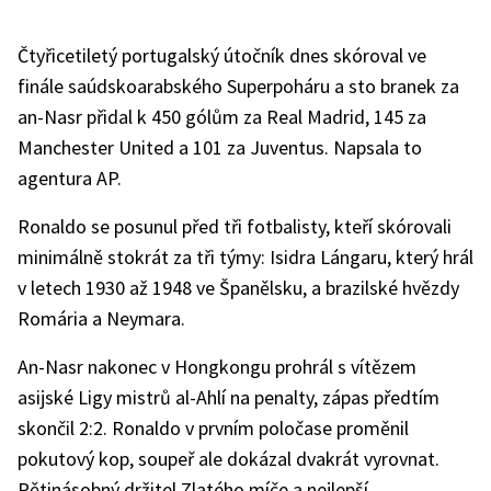
Čtyřicetiletý portugalský útočník dnes skóroval ve
finále saúdskoarabského Superpoháru a sto branek za
an-Nasr přidal k 450 gólům za Real Madrid, 145 za
Manchester United a 101 za Juventus. Napsala to
agentura AP.
Ronaldo se posunul před tři fotbalisty, kteří skórovali
minimálně stokrát za tři týmy: Isidra Lángaru, který hrál
v letech 1930 až 1948 ve Španělsku, a brazilské hvězdy
Romária a Neymara.
An-Nasr nakonec v Hongkongu prohrál s vítězem
asijské Ligy mistrů al-Ahlí na penalty, zápas předtím
skončil 2:2. Ronaldo v prvním poločase proměnil
pokutový kop, soupeř ale dokázal dvakrát vyrovnat.
Pětinásobný držitel Zlatého míče a nejlepší