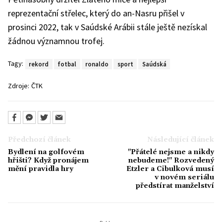
reprezentační střelec, který do an-Nasru přišel v
prosinci 2022, tak v Saúdské Arábii stále ještě nezískal
žádnou významnou trofej.
Tagy:
rekord
fotbal
ronaldo
sport
Saúdská
Zdroje:
ČTK
Předchozí článek
Následující článek
Bydlení na golfovém
"Přátelé nejsme a nikdy
hřišti? Když pronájem
nebudeme!" Rozvedený
mění pravidla hry
Etzler a Cibulková musí
v novém seriálu
předstírat manželství