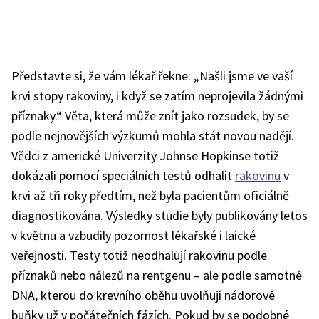
Představte si, že vám lékař řekne: „Našli jsme ve vaší
krvi stopy rakoviny, i když se zatím neprojevila žádnými
příznaky.“ Věta, která může znít jako rozsudek, by se
podle nejnovějších výzkumů mohla stát novou nadějí.
Vědci z americké Univerzity Johnse Hopkinse totiž
dokázali pomocí speciálních testů odhalit
rakovinu
v
krvi až tři roky předtím, než byla pacientům oficiálně
diagnostikována. Výsledky studie byly publikovány letos
v květnu a vzbudily pozornost lékařské i laické
veřejnosti. Testy totiž neodhalují rakovinu podle
příznaků nebo nálezů na rentgenu – ale podle samotné
DNA, kterou do krevního oběhu uvolňují nádorové
buňky už v počátečních fázích. Pokud by se podobné