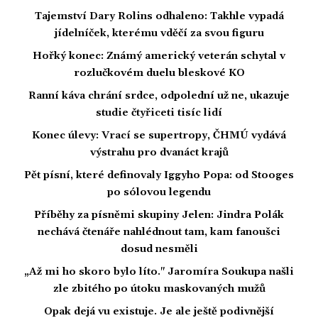
Tajemství Dary Rolins odhaleno: Takhle vypadá
jídelníček, kterému vděčí za svou figuru
Hořký konec: Známý americký veterán schytal v
rozlučkovém duelu bleskové KO
Ranní káva chrání srdce, odpolední už ne, ukazuje
studie čtyřiceti tisíc lidí
Konec úlevy: Vrací se supertropy, ČHMÚ vydává
výstrahu pro dvanáct krajů
Pět písní, které definovaly Iggyho Popa: od Stooges
po sólovou legendu
Příběhy za písněmi skupiny Jelen: Jindra Polák
nechává čtenáře nahlédnout tam, kam fanoušci
dosud nesměli
„Až mi ho skoro bylo líto." Jaromíra Soukupa našli
zle zbitého po útoku maskovaných mužů
Opak dejá vu existuje. Je ale ještě podivnější