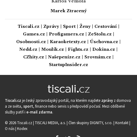
Karlos Vémola
Marek Ztracený
Tiscali.cz
|
Zprávy
|
Sport
|
Ženy
|
Cestování
|
Games.cz
|
Profigamers.cz
|
ZeStolu.cz
|
Osobnosti.cz
|
Karaoketexty.cz
|
Úschovna.cz
|
Nedd.cz
|
Moulík.cz
|
Fights.cz
|
Dokina.cz
|
CZhity.cz
|
Našepeníze.cz
|
Srovnám.cz
|
StartupInsider.cz
Tiscali.cz
je český zpravodajský portál, na kterém najdete
zprávy
z domova
a ze světa,
sport
, finance nebo servis s předpovědí počasí. Mezi oblíbené
služby patří i
e-mail zdarma
.
© 2026 Tiscali.cz |
TISCALI MEDIA, a.s.
|
Člen skupiny DIGNITY, s.r.o.
|
Kontakt
|
O nás
|
Kodex