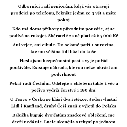
Odborníci radí seniorům: když vás otravují
prodejci po telefonu, řekněte jednu ze 3 vět a máte
pokoj
Kdo má doma příbory v původním pouzdře, ať se
podívá na rukojeť. Sběratelé za ně platí až 65 000 Kč
Ani vejce, ani cibule. Do sekané patří 1 surovina,
kterou většina lidí hází do koše
Hesla jsou bezpečnostní past a vy je pořád
používáte. Existuje náhrada, kterou nelze ukrást ani
podvrhnout
Pekař radí Čechům. Udělejte s chlebem tuhle 1 věc a
pečivo vydrží čerstvé i 180 dní
O Tesco v Česku se hlásí dva řetězce. Jeden vlastní
Lidl i Kaufland, druhý Češi znají z výletů do Polska
Babička kupuje dvojčatům značkové oblečení, mé
dceři nedá nic. Lucie skončila s tchyní po jednom