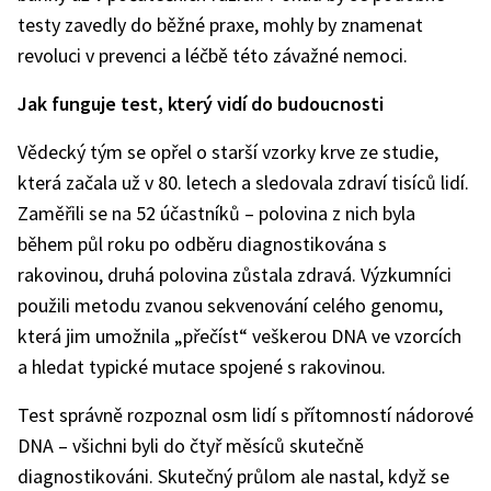
testy zavedly do běžné praxe, mohly by znamenat
revoluci v prevenci a léčbě této závažné nemoci.
Jak funguje test, který vidí do budoucnosti
Vědecký tým se opřel o starší vzorky krve ze studie,
která začala už v 80. letech a sledovala zdraví tisíců lidí.
Zaměřili se na 52 účastníků – polovina z nich byla
během půl roku po odběru diagnostikována s
rakovinou, druhá polovina zůstala zdravá. Výzkumníci
použili metodu zvanou sekvenování celého genomu,
která jim umožnila „přečíst“ veškerou DNA ve vzorcích
a hledat typické mutace spojené s rakovinou.
Test správně rozpoznal osm lidí s přítomností nádorové
DNA – všichni byli do čtyř měsíců skutečně
diagnostikováni. Skutečný průlom ale nastal, když se