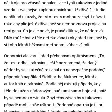
nástroje pro včasné odhalení více typů rakoviny z jediné
vzorku krve, nejsou úplnou novinkou. Už dřívější studie
například ukázaly, že tyto testy mohou zachytit návrat
rakoviny plic ještě dříve, než se nemoc znovu projeví na
rentgenu. Co je ale nové, je právě důkaz, že nádorová
DNA může být v těle detekována i roky před tím, než by
si toho lékaři běžnými metodami vůbec všimli.
Odborníci ale varují před přehnaným optimismem. „To,
že test odhalí rakovinu, ještě neznamená, že daný
nádor by se skutečně rozvinul do nebezpečné podoby,“
připomíná například Siddhartha Mukherjee, lékař a
autor knih o rakovině. Podle něj existují případy, kdy
tělo dokáže s nádorovými buňkami samo bojovat, aniž
by se nemoc rozvinula. Zbytečný zásah by v takovém
případě mohl spíše uškodit. Podobně opatrná je i Lori
Minasian z amerického Národního onkologického