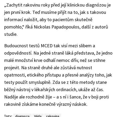
„Zachytit rakovinu roky před její klinickou diagnózou je
jen první krok. Teď musíme přijít na to, jak s takovou
informací naložit, aby to pacientům skutečně
pomohlo,“ říká Nickolas Papadopoulos, další z autorů
studie.
Budoucnost testů MCED tak visí mezi slibem a
odpovědností. Na jedné straně láká představa, že jedno
malé množství krve odhalí nemoc dřív, než se stihne
projevit. Na straně druhé ale zůstává nutnost
opatrnosti, etického přístupu a přesné analýzy toho, jak
testy použít smysluplně. Zda se z této metody stane
běžný nástroj v lékařských ordinacích, ukáže až čas.
Naděje ale rozhodně žije – a s ní i šance, že v boji proti
rakovině získáme konečně výrazný náskok.
Tagy:
diagnoza
Věda
rakovina