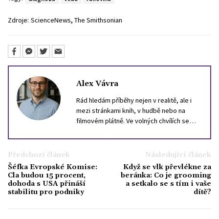
,
Zdroje:
ScienceNews
The Smithsonian
Alex Vávra
Rád hledám příběhy nejen v realitě, ale i
mezi stránkami knih, v hudbě nebo na
filmovém plátně. Ve volných chvílích se
nejčastěji ztrácím ve světě literatury.
Občas si dopřeju i herní zážitek, nejraději
sahám po simulátorech.
Předchozí článek
Následující článek
Šéfka Evropské Komise:
Když se vlk převlékne za
Cla budou 15 procent,
beránka: Co je grooming
dohoda s USA přináší
a setkalo se s tím i vaše
stabilitu pro podniky
dítě?