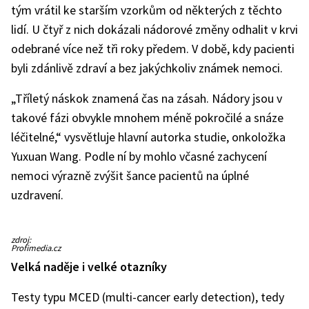
tým vrátil ke starším vzorkům od některých z těchto
lidí. U čtyř z nich dokázali nádorové změny odhalit v krvi
odebrané více než tři roky předem. V době, kdy pacienti
byli zdánlivě zdraví a bez jakýchkoliv známek nemoci.
„Tříletý náskok znamená čas na zásah. Nádory jsou v
takové fázi obvykle mnohem méně pokročilé a snáze
léčitelné,“ vysvětluje hlavní autorka studie, onkoložka
Yuxuan Wang. Podle ní by mohlo včasné zachycení
nemoci výrazně zvýšit šance pacientů na úplné
uzdravení.
zdroj:
Profimedia.cz
Velká naděje i velké otazníky
Testy typu MCED (multi-cancer early detection), tedy