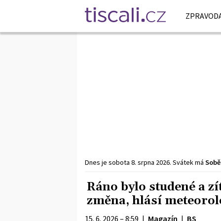
ZPRAVODA
Dnes je
sobota
8. srpna
2026
.
Svátek má
Sobě
Ráno bylo studené a zít
změna, hlásí meteoro
15. 6. 2026 – 8:59
|
Magazín
|
BS