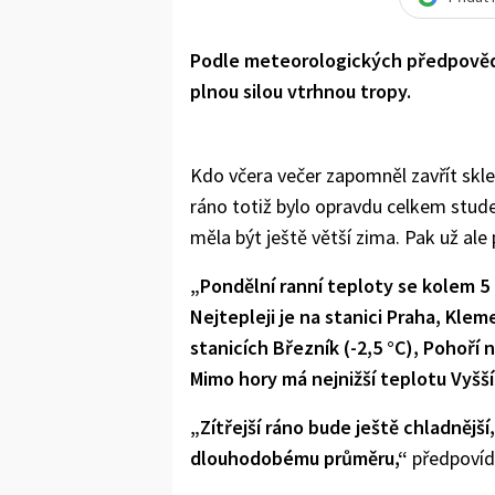
Podle meteorologických předpovědí
plnou silou vtrhnou tropy.
Kdo včera večer zapomněl zavřít skle
ráno totiž bylo opravdu celkem stude
měla být ještě větší zima. Pak už ale
„Pondělní ranní teploty se kolem 5 h
Nejtepleji je na stanici Praha, Klem
stanicích Březník (-2,5 °C), Pohoří n
Mimo hory má nejnižší teplotu Vyšší
„Zítřejší ráno bude ještě chladnější
dlouhodobému průměru,“
předpovída