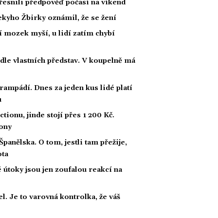
esnili předpověď počasí na víkend
kyho Žbirky oznámil, že se žení
í mozek myší, u lidí zatím chybí
dle vlastních představ. V koupelně má
rampádí. Dnes za jeden kus lidé platí
u
ionu, jinde stojí přes 1 200 Kč.
fony
panělska. O tom, jestli tam přežije,
ota
útoky jsou jen zoufalou reakcí na
l. Je to varovná kontrolka, že váš