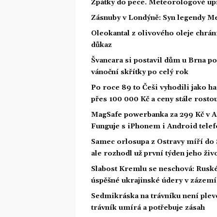
Zpátky do pece. Meteorologové upř
Zásnuby v Londýně: Syn legendy Me
Oleokantal z olivového oleje chrán
důkaz
Švancara si postavil dům u Brna po
vánoční skřítky po celý rok
Po roce 89 to Češi vyhodili jako ha
přes 100 000 Kč a ceny stále rosto
MagSafe powerbanka za 299 Kč v Act
Funguje s iPhonem i Android tele
Samec orlosupa z Ostravy míří do Š
ale rozhodl už první týden jeho živ
Slabost Kremlu se neschová: Ruské 
úspěšné ukrajinské údery v zázemí
Sedmikráska na trávníku není pleve
trávník umírá a potřebuje zásah