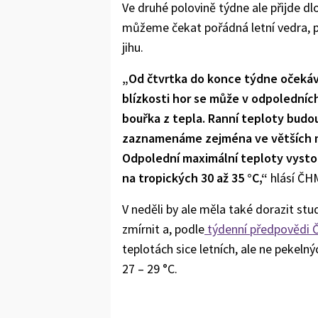
Ve druhé polovině týdne ale přijde dl
můžeme čekat pořádná letní vedra, p
jihu.
„Od čtvrtka do konce týdne očekáv
blízkosti hor se může v odpolední
bouřka z tepla. Ranní teploty budo
zaznamenáme zejména ve větších měs
Odpolední maximální teploty vystou
na tropických 30 až 35 °C,“
hlásí ČH
V neděli by ale měla také dorazit stu
zmírnit a, podle
týdenní předpovědi
teplotách sice letních, ale ne pekelný
27 – 29 °C.