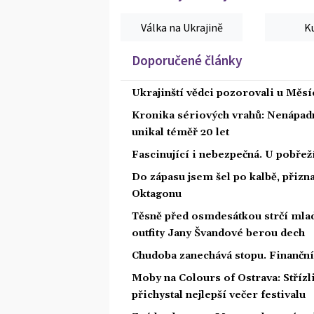
Válka na Ukrajině
K
Doporučené články
Ukrajinští vědci pozorovali u Měs
Kronika sériových vrahů: Nenápadný
unikal téměř 20 let
Fascinující i nebezpečná. U pobře
Do zápasu jsem šel po kalbě, přiz
Oktagonu
Těsně před osmdesátkou strčí mlad
outfity Jany Švandové berou dech
Chudoba zanechává stopu. Finanční 
Moby na Colours of Ostrava: Střízl
přichystal nejlepší večer festivalu