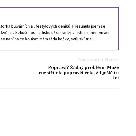
orka bulvárních a lifestylových deníků. Přesunula jsem se
a kvůli své zkušenosti z tisku už se raději vlastním jménem ani
ě se není na co koukat. Mám ráda kočky, svůj skútr a
Následující článek
Poprava? Žádný problém. Muže
rozstřílela popravčí četa, žil ještě 61
let