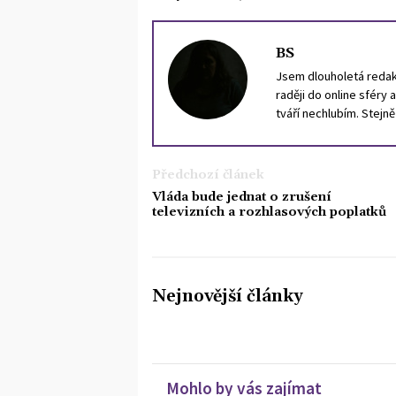
BS
Jsem dlouholetá redakt
raději do online sféry 
tváří nechlubím. Stejn
portugalštinu.
Předchozí článek
Vláda bude jednat o zrušení
televizních a rozhlasových poplatků
Nejnovější články
Mohlo by vás zajímat