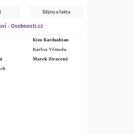
í
Dějiny a fakta
ví - Osobnosti.cz
Kim Kardashian
Karlos Vémola
á
Marek Ztracený
tch