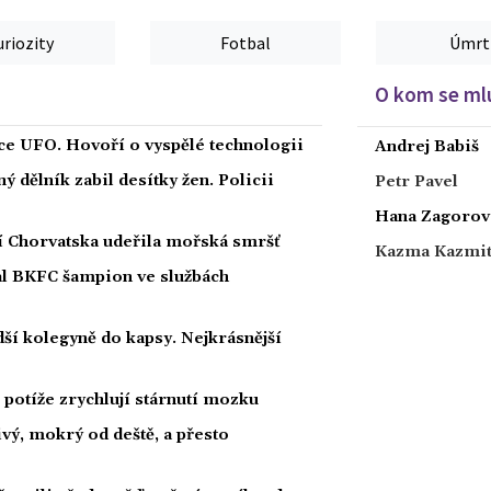
uriozity
Fotbal
Úmrt
O kom se mlu
íce UFO. Hovoří o vyspělé technologii
Andrej Babiš
 dělník zabil desítky žen. Policii
Petr Pavel
Hana Zagorov
ží Chorvatska udeřila mořská smršť
Kazma Kazmi
nal BKFC šampion ve službách
ší kolegyně do kapsy. Nejkrásnější
potíže zrychlují stárnutí mozku
ivý, mokrý od deště, a přesto