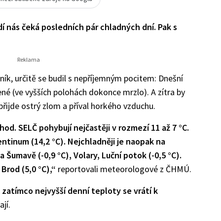
 nás čeká posledních pár chladných dní. Pak s
ník, určitě se budil s nepříjemným pocitem: Dnešní
né (ve vyšších polohách dokonce mrzlo). A zítra by
 přijde ostrý zlom a příval horkého vzduchu.
od. SELČ pohybují nejčastěji v rozmezí 11 až 7 °C.
entinum (14,2 °C). Nejchladněji je naopak na
a Šumavě (-0,9 °C), Volary, Luční potok (-0,5 °C).
 Brod (5,0 °C),“
reportovali meteorologové z ČHMÚ.
, zatímco nejvyšší denní teploty se vrátí k
jí.