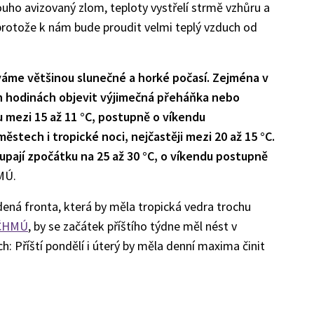
ouho avizovaný zlom, teploty vystřelí strmě vzhůru a
rotože k nám bude proudit velmi teplý vzduch od
áme většinou slunečné a horké počasí. Zejména v
ch hodinách objevit výjimečná přeháňka nebo
u mezi 15 až 11 °C, postupně o víkendu
tech i tropické noci, nejčastěji mezi 20 až 15 °C.
pají zpočátku na 25 až 30 °C, o víkendu postupně
MÚ.
dená fronta, která by měla tropická vedra trochu
 ČHMÚ
, by se začátek příštího týdne měl nést v
ch: Příští pondělí i úterý by měla denní maxima činit