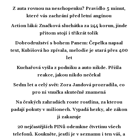
Z auta rovnou na neschopenku? Pravidlo 5 minut,
které vás zachrání před letní angínou
Action láká: Značková sluchátka za 244 korun, jinde
přitom stojí i třikrát tolik
Dobrodružství s bohem Panem: Čepelka napsal
text, Kubišová ho zpívala, melodie je stará přes 400
let
Kuchařová vyšla z podniku a auto nikde. Přišla
reakce, jakou nikdo nečekal
Sedm let a celý svět: Zora Jandová prozradila, co
pro ni vnučka skutečně znamená
Na českých zahradách roste rostlina, za kterou
padají pokuty v milionech. Vypadá hezky, ale zákon
ji zakazuje
20 nejčastějších PINů odemkne čtvrtinu všech
telefonů. Koukněte, jestli je v seznamu i ten váš, a