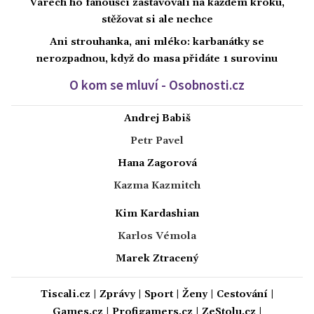
Varech ho fanoušci zastavovali na každém kroku,
stěžovat si ale nechce
Ani strouhanka, ani mléko: karbanátky se
nerozpadnou, když do masa přidáte 1 surovinu
O kom se mluví - Osobnosti.cz
Andrej Babiš
Petr Pavel
Hana Zagorová
Kazma Kazmitch
Kim Kardashian
Karlos Vémola
Marek Ztracený
Tiscali.cz
|
Zprávy
|
Sport
|
Ženy
|
Cestování
|
Games.cz
|
Profigamers.cz
|
ZeStolu.cz
|