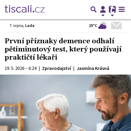
25°C
7. srpna
,
Lada
První příznaky demence odhalí
pětiminutový test, který používají
praktičtí lékaři
19. 5. 2026 – 6:24
|
Zpravodajství
|
Jasmína Krásná