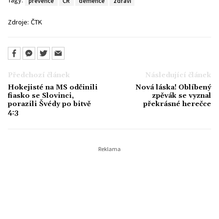
Tagy:
prevence
ČR
demence
zdraví
Zdroje:
ČTK
Předchozí článek
Následující článek
Hokejisté na MS odčinili
Nová láska! Oblíbený
fiasko se Slovinci,
zpěvák se vyznal
porazili Švédy po bitvě
překrásné herečce
4:3