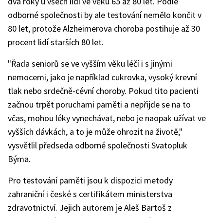
dva roky u všech lidí ve věku 65 až 80 let. Podle
odborné společnosti by ale testování nemělo končit v
80 let, protože Alzheimerova choroba postihuje až 30
procent lidí starších 80 let.
"Řada seniorů se ve vyšším věku léčí i s jinými
nemocemi, jako je například cukrovka, vysoký krevní
tlak nebo srdečně-cévní choroby. Pokud tito pacienti
začnou trpět poruchami paměti a nepřijde se na to
včas, mohou léky vynechávat, nebo je naopak užívat ve
vyšších dávkách, a to je může ohrozit na životě,"
vysvětlil předseda odborné společnosti Svatopluk
Býma.
Pro testování paměti jsou k dispozici metody
zahraniční i české s certifikátem ministerstva
zdravotnictví. Jejich autorem je Aleš Bartoš z