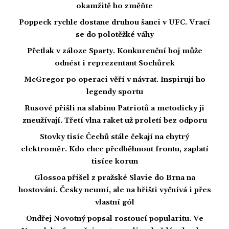
okamžitě ho změňte
Poppeck rychle dostane druhou šanci v UFC. Vrací
se do polotěžké váhy
Přetlak v záloze Sparty. Konkurenční boj může
odnést i reprezentant Sochůrek
McGregor po operaci věří v návrat. Inspirují ho
legendy sportu
Rusové přišli na slabinu Patriotů a metodicky ji
zneužívají. Třetí vlna raket už proletí bez odporu
Stovky tisíc Čechů stále čekají na chytrý
elektroměr. Kdo chce předběhnout frontu, zaplatí
tisíce korun
Glossoa přišel z pražské Slavie do Brna na
hostování. Česky neumí, ale na hřišti vyčnívá i přes
vlastní gól
Ondřej Novotný popsal rostoucí popularitu. Ve