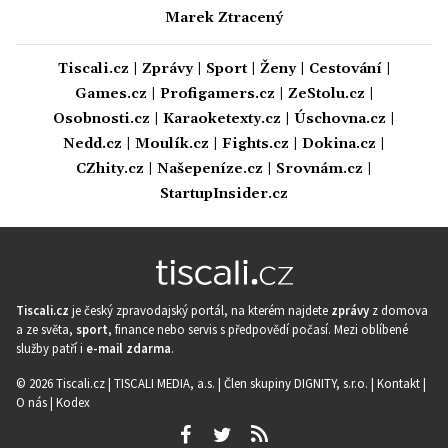
Marek Ztracený
Tiscali.cz
|
Zprávy
|
Sport
|
Ženy
|
Cestování
|
Games.cz
|
Profigamers.cz
|
ZeStolu.cz
|
Osobnosti.cz
|
Karaoketexty.cz
|
Úschovna.cz
|
Nedd.cz
|
Moulík.cz
|
Fights.cz
|
Dokina.cz
|
CZhity.cz
|
Našepeníze.cz
|
Srovnám.cz
|
StartupInsider.cz
Tiscali.cz
je český zpravodajský portál, na kterém najdete
zprávy
z domova
a ze světa,
sport
, finance nebo servis s předpovědí počasí. Mezi oblíbené
služby patří i
e-mail zdarma
.
© 2026 Tiscali.cz |
TISCALI MEDIA, a.s.
|
Člen skupiny DIGNITY, s.r.o.
|
Kontakt
|
O nás
|
Kodex