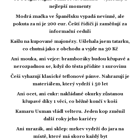
nejlepší momenty
Modrá značka ve Španělsku vypadá nevinně, ale
pokuta za ni je 200 eur. Čeští řidiči ji zaměňují za
informační ceduli
Kašlu na kupované majonézy. Ušlehala jsem tatarku,
co chutná jako z obchodu a vyjde na 30 Kč
Ani mouka, ani vejce: bramboráky budou křupavé a
nerozpadnou se, když do těsta přidáte 1 surovinu
Češi vyhazují klasické teflonové pánve. Nahrazují je
materiálem, který vydrží i 50 let
Ani ocet, ani cukr: nakládané okurky zůstanou
křupavé díky 1 věci, co běžně končí v koši
Kamaru Usman vládl velteru. Jeden kop změnil
další roky jeho kariéry
Ani mrazák, ani sklep: mrkev vydrží do jara na
místě, které má skoro každý byt