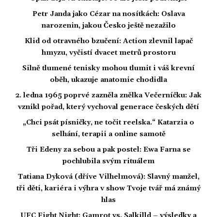
Petr Janda jako Cézar na nosítkách: Oslava
narozenin, jakou Česko ještě nezažilo
Klid od otravného bzučení: Action zlevnil lapač
hmyzu, vyčistí dvacet metrů prostoru
Silně tlumené tenisky mohou tlumit i váš krevní
oběh, ukazuje anatomie chodidla
2. ledna 1965 poprvé zazněla znělka Večerníčku: Jak
vznikl pořad, který vychoval generace českých dětí
„Chci psát písničky, ne točit reelska.“ Katarzia o
selhání, terapii a online samotě
Tři Edeny za sebou a pak postel: Ewa Farna se
pochlubila svým rituálem
Tatiana Dyková (dříve Vilhelmová): Slavný manžel,
tři děti, kariéra i výhra v show Tvoje tvář má známý
hlas
UFC Fight Night: Gamrot vs. Salkilld – výsledky a