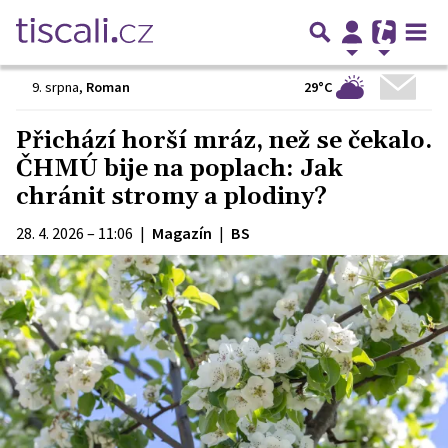
29°C
9. srpna
,
Roman
Přichází horší mráz, než se čekalo.
ČHMÚ bije na poplach: Jak
chránit stromy a plodiny?
28. 4. 2026 – 11:06
|
Magazín
|
BS