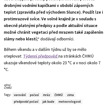
drobnými vodními kapičkami v období záporných
teplot (zpravidla před východem Slunce). Použít lze i
protimrazové svíce. Ve volné krajině je v souladu s
obecně platnými předpisy a podle aktuální situace
možné chránit vegetaci před mrazem také zapálením
slámy nebo klestí,“
dodávají odborníci.
Během víkendu a v dalším týdnu už by se mělo
oteplovat:
Týdenní předpověď
na stránkách ČHMÚ
ukazuje víkendové teploty okolo 23 °C a v noci okolo 7
°C.
zdroj:
ČHMÚ
Tagy:
varování
počasí
mráz
ČHMÚ
zima
předpověď počasí
jak bude
meteorologové