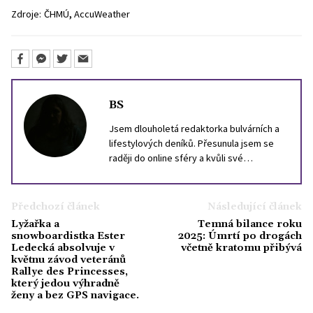
,
Zdroje:
ČHMÚ
AccuWeather
BS
Jsem dlouholetá redaktorka bulvárních a
lifestylových deníků. Přesunula jsem se
raději do online sféry a kvůli své
zkušenosti z tisku už se raději vlastním
jménem ani tváří nechlubím. Stejně se není
na co koukat. Mám ráda kočky, svůj skútr a
Předchozí článek
Následující článek
portugalštinu.
Lyžařka a
Temná bilance roku
snowboardistka Ester
2025: Úmrtí po drogách
Ledecká absolvuje v
včetně kratomu přibývá
květnu závod veteránů
Rallye des Princesses,
který jedou výhradně
ženy a bez GPS navigace.