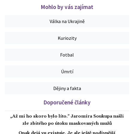
Mohlo by vás zajímat
Válka na Ukrajině
Kuriozity
Fotbal
Úmrtí
Dějiny a fakta
Doporučené články
„Až mi ho skoro bylo líto." Jaromíra Soukupa našli
zle zbitého po útoku maskovaných mužů
Opak dejá vu existuje. Je ale ještě podivnější