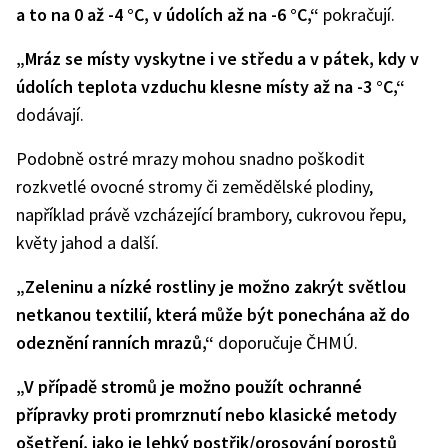
a to na 0 až -4 °C, v údolích až na -6 °C,“
pokračují.
„Mráz se místy vyskytne i ve středu a v pátek, kdy v
údolích teplota vzduchu klesne místy až na -3 °C,“
dodávají.
Podobně ostré mrazy mohou snadno poškodit
rozkvetlé ovocné stromy či zemědělské plodiny,
například právě vzcházející brambory, cukrovou řepu,
květy jahod a další.
„Zeleninu a nízké rostliny je možno zakrýt světlou
netkanou textilií, která může být ponechána až do
odeznění ranních mrazů,“
doporučuje ČHMÚ.
„V případě stromů je možno použít ochranné
přípravky proti promrznutí nebo klasické metody
ošetření, jako je lehký postřik/orosování porostů