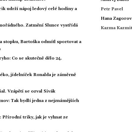
rik udrží nápoj ledový celé hodiny a
Petr Pavel
Hana Zagorov
ořádného. Zatmění Slunce vystřídá
Kazma Kazmi
a stopku, Bartoška odmítl sportovat a
a
ho: Co se skutečně dělo 24.
éko, jídelníček Ronalda je záměrně
al. Vzápětí se ozval Sivák
mov: Tak bydlí jedna z nejznámějších
Přírodní triky, jak je vyhnat ze