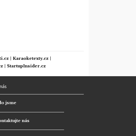
i.cz
|
Karaoketexty.cz
|
cz
|
StartupInsider.cz
nás
do jsme
ntaktujte nás