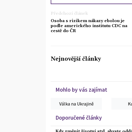
Předchozí článek
Osoba s rizikem nákazy ebolou je
podle amerického institutu CDC na
cestě do ČR
Nejnovější články
Mohlo by vás zajímat
Válka na Ukrajině
K
Doporučené články
Kdy změnit životní styl, abyste od