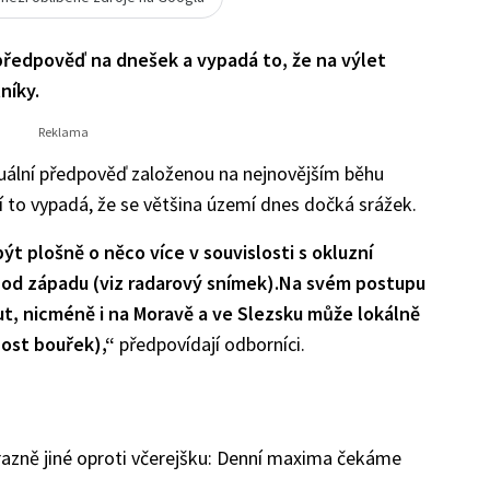
předpověď na dnešek a vypadá to, že na výlet
níky.
uální předpověď založenou na nejnovějším běhu
 to vypadá, že se většina území dnes dočká srážek.
ýt plošně o něco více v souvislosti s okluzní
 od západu (viz radarový snímek).Na svém postupu
t, nicméně i na Moravě a ve Slezsku může lokálně
ost bouřek),“
předpovídají odborníci.
razně jiné oproti včerejšku: Denní maxima čekáme