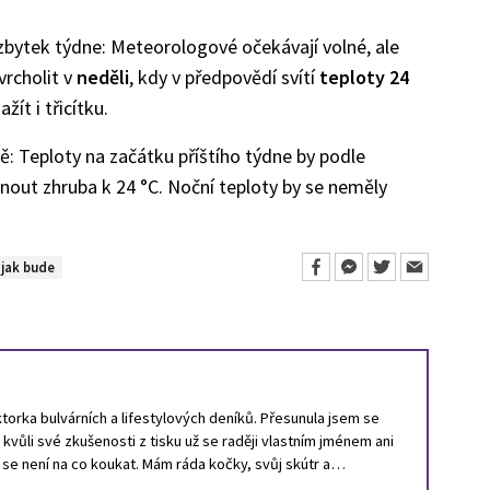
zbytek týdne: Meteorologové očekávají volné, ale
vrcholit v
neděli
, kdy v předpovědí svítí
teploty 24
ít i třicítku.
ně: Teploty na začátku příštího týdne by podle
ut zhruba k 24 °C. Noční teploty by se neměly
jak bude
orka bulvárních a lifestylových deníků. Přesunula jsem se
a kvůli své zkušenosti z tisku už se raději vlastním jménem ani
ě se není na co koukat. Mám ráda kočky, svůj skútr a