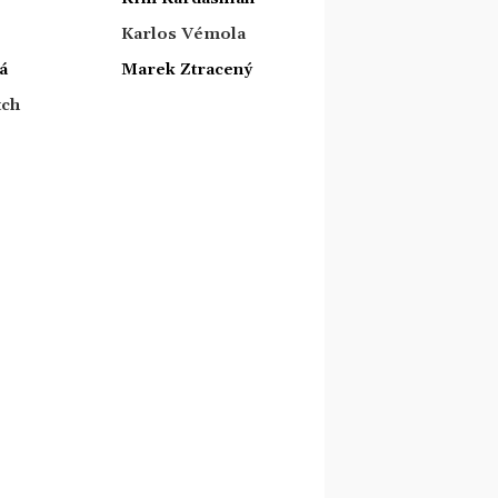
Karlos Vémola
á
Marek Ztracený
tch