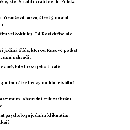
ce, které radili vrátit se do Polska,
u. Oranžová barva, široký modul
lu
čku velkoklubů. Od Rosického ale
 jediná třída, kterou Rusové potkat
i neumí nahradit
v autě, kde hrozí jeho trvalé
63 minut čiré hrůzy mohla triviální
 maximum. Absurdní trik zachrání
c
at psychologa jedním kliknutím.
ekají