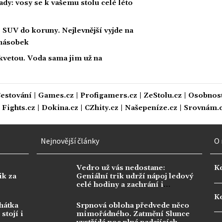
rady: vosy se k vašemu stolu celé léto
 SUV do koruny. Nejlevnější vyjde na
jnásobek
kvetou. Voda sama jim už na
estování
|
Games.cz
|
Profigamers.cz
|
ZeStolu.cz
|
Osobnost
|
Fights.cz
|
Dokina.cz
|
CZhity.cz
|
Našepeníze.cz
|
Srovnám.
Nejnovější články
O 
Vedro už vás nedostane:
K
ik za
Geniální trik udrží nápoj ledový
celé hodiny a zachrání i
milovanou kávu
Ko
hátka
Srpnová obloha předvede něco
stojí i
mimořádného. Zatmění Slunce