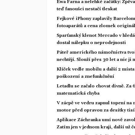
Ewa Farna a nelehké začátky: Zpěvač
teď fanoušci nestačí tleskat
Fejkové iPhony zaplavily Barcelon
fotoaparátů a cena zlomek originá
Sparťanský klenot Mercado v hledá
dostal nálepku o neprodejnosti
Páteř amerického námořnictva tvoří
nechtějí. Slouží přes 30 let a nic j
Klíček vedle mobilu a další 2 místa 
poškození a znefunkčnění
Letadlu se začalo chovat divně. Za 
matematická chyba
V zácpě ve vedru zapnul topení na
motor před opravou za desítky tisí
Aplikace Záchranka umí nově zavol
Zatím jen v jednom kraji, další už č