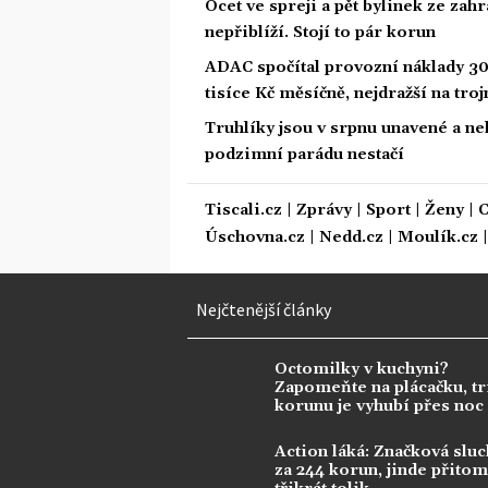
Ocet ve spreji a pět bylinek ze zah
nepřiblíží. Stojí to pár korun
ADAC spočítal provozní náklady 30
tisíce Kč měsíčně, nejdražší na tro
Truhlíky jsou v srpnu unavené a ne
podzimní parádu nestačí
Tiscali.cz
|
Zprávy
|
Sport
|
Ženy
|
C
Úschovna.cz
|
Nedd.cz
|
Moulík.cz
Nejčtenější články
Octomilky v kuchyni?
Zapomeňte na plácačku, tr
korunu je vyhubí přes noc
Action láká: Značková sluc
za 244 korun, jinde přitom 