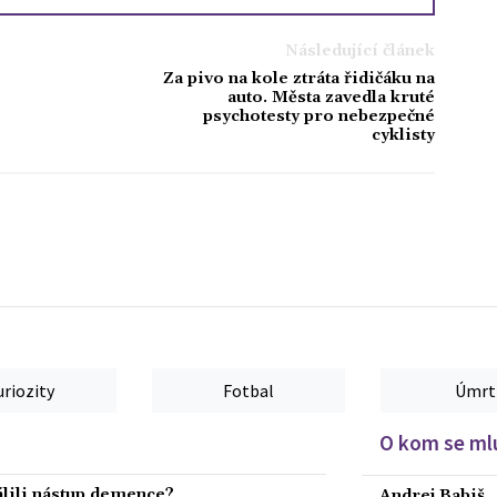
Následující článek
Za pivo na kole ztráta řidičáku na
auto. Města zavedla kruté
psychotesty pro nebezpečné
cyklisty
uriozity
Fotbal
Úmrt
O kom se mlu
dálili nástup demence?
Andrej Babiš