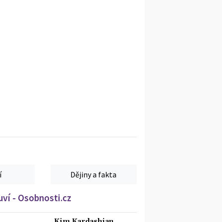
í
Dějiny a fakta
ví - Osobnosti.cz
Kim Kardashian