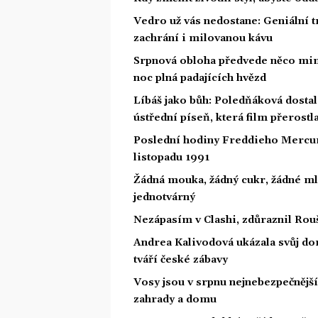
Vedro už vás nedostane: Geniální t
zachrání i milovanou kávu
Srpnová obloha předvede něco mim
noc plná padajících hvězd
Líbáš jako bůh: Poledňáková dostal
ústřední píseň, která film přerostl
Poslední hodiny Freddieho Mercury
listopadu 1991
Žádná mouka, žádný cukr, žádné ml
jednotvárný
Nezápasím v Clashi, zdůraznil Rouš
Andrea Kalivodová ukázala svůj do
tváří české zábavy
Vosy jsou v srpnu nejnebezpečnější: 
zahrady a domu