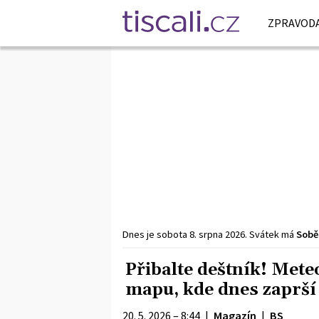
ZPRAVODA
Dnes je
sobota
8. srpna
2026
.
Svátek má
Sobě
Přibalte deštník! Mete
mapu, kde dnes zaprší
20. 5. 2026 – 8:44
|
Magazín
|
BS