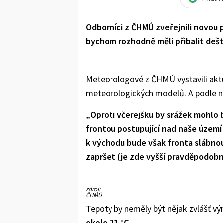
Odborníci z ČHMÚ zveřejnili novou 
bychom rozhodně měli přibalit dešt
Meteorologové z ČHMÚ vystavili akt
meteorologických modelů. A podle ní
„Oproti včerejšku by srážek mohlo b
frontou postupující nad naše území
k východu bude však fronta slábnou
zapršet (je zde vyšší pravděpodobn
zdroj:
ČHMÚ
Tepoty by neměly být nějak zvlášť vý
okolo 21 °C.