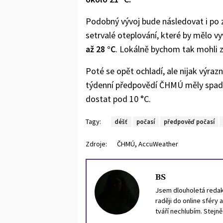
Podobný vývoj bude následovat i po 
setrvalé oteplování, které by mělo vy
až 28 °C
. Lokálně bychom tak mohli zaž
Poté se opět ochladí, ale nijak výraz
týdenní předpovědí ČHMÚ měly spadno
dostat pod 10 °C.
Tagy:
déšť
počasí
předpověď počasí
,
Zdroje:
ČHMÚ
AccuWeather
BS
Jsem dlouholetá redakt
raději do online sféry 
tváří nechlubím. Stejn
portugalštinu.