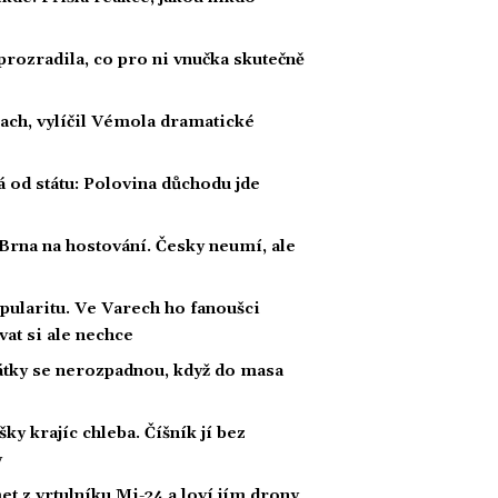
prozradila, co pro ni vnučka skutečně
rach, vylíčil Vémola dramatické
á od státu: Polovina důchodu jde
 Brna na hostování. Česky neumí, ale
pularitu. Ve Varech ho fanoušci
vat si ale nechce
átky se nerozpadnou, když do masa
šky krajíc chleba. Číšník jí bez
y
t z vrtulníku Mi-24 a loví jím drony