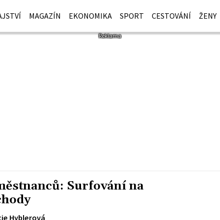
JSTVÍ
MAGAZÍN
EKONOMIKA
SPORT
CESTOVÁNÍ
ŽENY
městnanců: Surfování na
íchody
cie Hyblerová