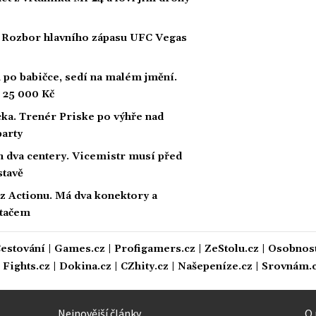
. Rozbor hlavního zápasu UFC Vegas
po babičce, sedí na malém jmění.
ž 25 000 Kč
cka. Trenér Priske po výhře nad
party
n dva centery. Vicemistr musí před
stavě
č z Actionu. Má dva konektory a
ítačem
estování
|
Games.cz
|
Profigamers.cz
|
ZeStolu.cz
|
Osobnost
|
Fights.cz
|
Dokina.cz
|
CZhity.cz
|
Našepeníze.cz
|
Srovnám.
Nejnovější články
O 