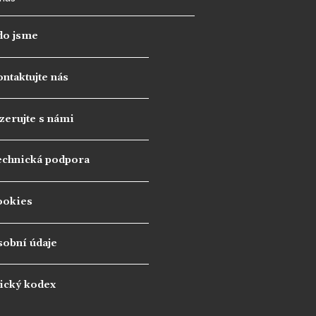
do jsme
ntaktujte nás
zerujte s námi
echnická podpora
ookies
sobní údaje
ický kodex