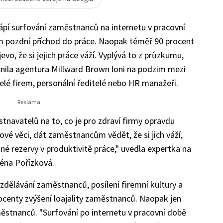
pí surfování zaměstnanců na internetu v pracovní
m pozdní příchod do práce. Naopak téměř 90 procent
vo, že si jejich práce váží. Vyplývá to z průzkumu,
nila agentura Millward Brown loni na podzim mezi
elé firem, personální ředitelé nebo HR manažeři.
navatelů na to, co je pro zdraví firmy opravdu
čové věci, dát zaměstnancům vědět, že si jich váží,
é rezervy v produktivitě práce," uvedla expertka na
éna Pořízková.
 vzdělávání zaměstnanců, posílení firemní kultury a
ocenty zvýšení loajality zaměstnanců. Naopak jen
městnanců. "Surfování po internetu v pracovní době