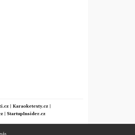
i.cz
|
Karaoketexty.cz
|
cz
|
StartupInsider.cz
nás