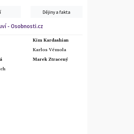
í
Dějiny a fakta
ví - Osobnosti.cz
Kim Kardashian
Karlos Vémola
á
Marek Ztracený
tch