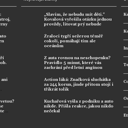
:
„Slavím, že nebudu mít děti."
K
troj,
Kovalová vyřešila otázku jednou
vrny
provždy, litovat prý nebude
Ko
sto
Žraloci tygří sežerou téměř
en
cokoli, pomáhají tím ale
oceánům
In
ří
Z auta rovnou na neschopenku?
dob.
Pravidlo 5 minut, které vás
T
zachrání před letní angínou
 ani
Action láká: Značková sluchátka
C
za 244 korun, jinde přitom stojí i
třikrát tolik
O
kvetou?
Kuchařová vyšla z podniku a auto
se
nikde. Přišla reakce, jakou nikdo
te
nečekal
Et