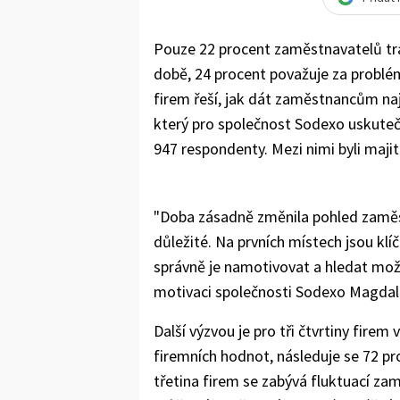
Pouze 22 procent zaměstnavatelů trá
době, 24 procent považuje za problé
firem řeší, jak dát zaměstnancům naje
který pro společnost Sodexo uskuteč
947 respondenty. Mezi nimi byli majit
"Doba zásadně změnila pohled zaměst
důležité. Na prvních místech jsou klí
správně je namotivovat a hledat možn
motivaci společnosti Sodexo Magdal
Další výzvou je pro tři čtvrtiny firem
firemních hodnot, následuje se 72 pr
třetina firem se zabývá fluktuací za