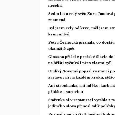
nečekal
Sedm let a celý svět: Zora Jandová 
znamená
Byl jsem celý od krve, měl jsem st
krmení lvů
Petra Černocká přiznala, co dostáv
okamžitě zpět
Glossoa přišel z pražské Slavie do
na hřišti vyčnívá i přes vlastní gól
Ondřej Novotný popsal rostoucí po
zastavovali na každém kroku, stěžo
Ani strouhanka, ani mléko: karban
přidáte 1 surovinu
Stařenka si v restauraci vytáhla z ta
jediného slova přinesl talíř polévk
Rusové sundali čtyřhlavňový kulome