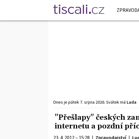
ZPRAVODA
Dnes je
pátek
7. srpna
2026
.
Svátek má
Lada
"Přešlapy" českých za
internetu a pozdní př
23. 4. 2012 – 15:28
|
Zpravodajství
|
Lu