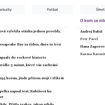
uriozity
Fotbal
Úmrt
O kom se mlu
ová vyřešila otázku jednou provždy,
Andrej Babiš
Petr Pavel
hesapeake Bay za týden, dnes to trvá
Hana Zagorov
Kazma Kazmi
zapsaly do rockové historie
vidlo 5 minut, které vás zachrání
44 korun, jinde přitom stojí i třikrát
lka napsal text, Kubišová ho
et
kde. Přišla reakce, jakou nikdo