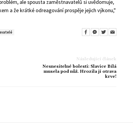
problém, ale spousta zaměstnavatelů si uvědomuje,
kem a že krátké odreagování prospěje jejich výkonu,"
avatelé
Následující článek
Nesnesitelné bolesti: Slavice Bílá
musela pod nůž. Hrozila jí otrava
krve!