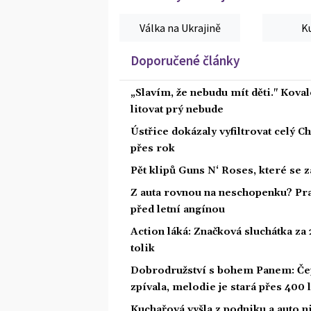
Válka na Ukrajině
K
Doporučené články
„Slavím, že nebudu mít děti." Koval
litovat prý nebude
Ústřice dokázaly vyfiltrovat celý C
přes rok
Pět klipů Guns N‘ Roses, které se 
Z auta rovnou na neschopenku? Pra
před letní angínou
Action láká: Značková sluchátka za 2
tolik
Dobrodružství s bohem Panem: Čepe
zpívala, melodie je stará přes 400 l
Kuchařová vyšla z podniku a auto ni