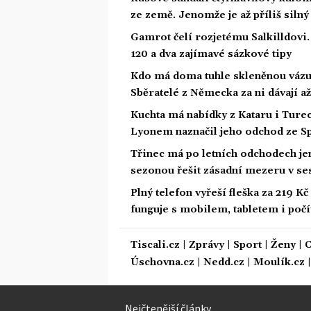
ze země. Jenomže je až příliš silný
Gamrot čelí rozjetému Salkilldovi
120 a dva zajímavé sázkové tipy
Kdo má doma tuhle skleněnou vázu 
Sběratelé z Německa za ni dávají a
Kuchta má nabídky z Kataru i Ture
Lyonem naznačil jeho odchod ze S
Třinec má po letních odchodech je
sezonou řešit zásadní mezeru v se
Plný telefon vyřeší fleška za 219 K
funguje s mobilem, tabletem i poč
Tiscali.cz
|
Zprávy
|
Sport
|
Ženy
|
C
Úschovna.cz
|
Nedd.cz
|
Moulík.cz
Nejčtenější články