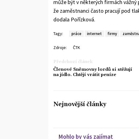
může být v některých firmách vážný 
že zaměstnanci často pracují pod tla
dodala Pořízková.
Tagy:
práce
internet
firmy
zaměstn
Zdroje:
ČTK
Předchozí článek
Členové Sněmovny lordů si stěžují
na jídlo. Chtějí vrátit peníze
Nejnovější články
Mohlo by vás zajímat