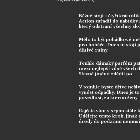
Běžně stojí i čtyřikrát tolik
Action zařadil do nabídky s
který odstraní všechny sk
Mělo to být pohádkové mě
pro boháče. Dnes tu stojí j
děsivé ruiny
Tenhle dámský parfém pat
mezi nejlepší vůně všech 
Slavné jméno zdědil po
kontroverzní legendě
V tomhle byste dříve nešly
vynést odpadky. Dnes je to
posedlost, za kterou ženy
utrácejí tisíce
Rajčata vám v srpnu stále 
Udělejte tento krok, jinak 
úrody do podzimu nemusí
dočkat