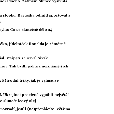
ořádného. Zatmění Slunce vystřídá
a stopku, Bartoška odmítl sportovat a
a
ho: Co se skutečně dělo 24.
éko, jídelníček Ronalda je záměrně
al. Vzápětí se ozval Sivák
mov: Tak bydlí jedna z nejznámějších
Přírodní triky, jak je vyhnat ze
 Ukrajinci precizně vypálili největší
e slunečnicový olej
rozradí, jestli (ne)přeplácíte. Většina