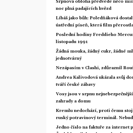
Srpnová obloha předvede něco mim
noc plná padajících hvězd
Líbáš jako bůh: Poledňáková dostal
ústřední píseň, která film přerostl
Poslední hodiny Freddieho Mercury
listopadu 1991
Žádná mouka, žádný cukr, žádné ml
jednotvárný
Nezápasím v Clashi, zdůraznil Rouš
Andrea Kalivodová ukázala svůj do
tváří české zábavy
Vosy jsou v srpnu nejnebezpečnější: 
zahrady a domu
Kremlu nedochází, proti čemu stojí.
ruský potravinový terminál. Nebud
Jedno číslo na faktuře za internet p