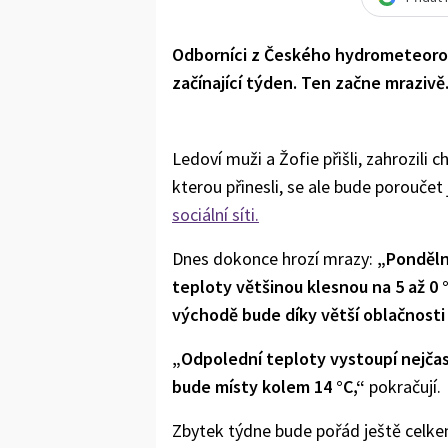
Odborníci z Českého hydrometeorol
začínající týden. Ten začne mrazivě
Ledoví muži a Žofie přišli, zahrozili 
kterou přinesli, se ale bude porouče
sociální síti.
Dnes dokonce hrozí mrazy:
„Ponděln
teploty většinou klesnou na 5 až 0 
východě bude díky větší oblačnosti
„Odpolední teploty vystoupí nejčas
bude místy kolem 14 °C,“
pokračují.
Zbytek týdne bude pořád ještě celkem