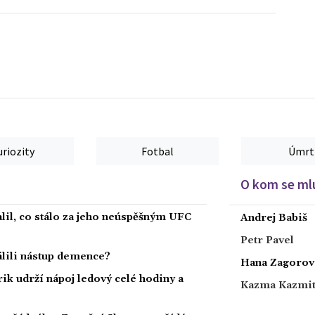
uriozity
Fotbal
Úmrt
O kom se mlu
alil, co stálo za jeho neúspěšným UFC
Andrej Babiš
Petr Pavel
dálili nástup demence?
Hana Zagorov
rik udrží nápoj ledový celé hodiny a
Kazma Kazmi