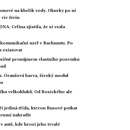
ronové na kbelík vody. Okurky po ní
 víc živin
 DNA: Celina zjistila, že si vzala
 komunikační uzel v Bachmutu. Po
 existovat
měsíčně pronájmem vlastního pozemku
oud
u. Oranžová barva, široký modul
lu
čku velkoklubů. Od Rosického ale
 jediná třída, kterou Rusové potkat
i neumí nahradit
v autě, kde hrozí jeho trvalé