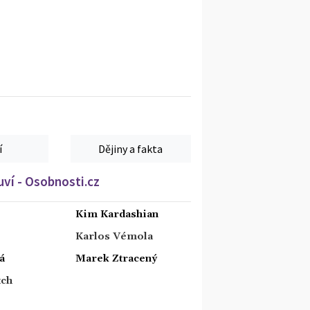
í
Dějiny a fakta
ví - Osobnosti.cz
Kim Kardashian
Karlos Vémola
á
Marek Ztracený
tch