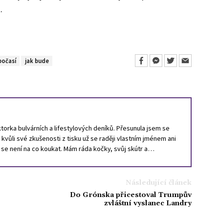
k.
počasí
jak bude
orka bulvárních a lifestylových deníků. Přesunula jsem se
a kvůli své zkušenosti z tisku už se raději vlastním jménem ani
ě se není na co koukat. Mám ráda kočky, svůj skútr a
Následující článek
Do Grónska přicestoval Trumpův
zvláštní vyslanec Landry