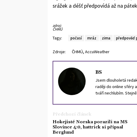
srážek a déšť předpovídá až na páte
zdroj:
ČHMÚ
Tagy:
počasí
mráz
zima
předpověď 
,
Zdroje:
ČHMÚ
AccuWeather
BS
Jsem dlouholetá redakt
raději do online sféry 
tváří nechlubím. Stejn
portugalštinu.
Předchozí článek
Hokejisté Norska porazili na MS
Slovince 4:0, hattrick si připsal
Berglund