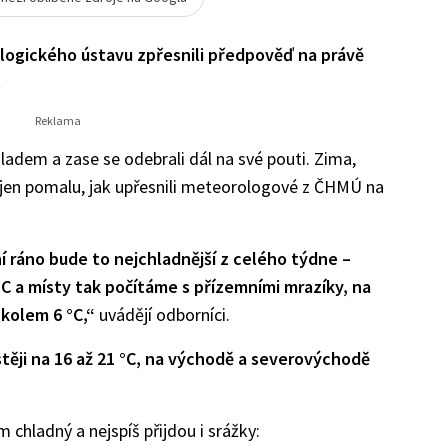
ogického ústavu zpřesnili předpověď na právě
.
chladem a zase se odebrali dál na své pouti. Zima,
t jen pomalu, jak upřesnili meteorologové z ČHMÚ na
í ráno bude to nejchladnější z celého týdne –
°C a místy tak počítáme s přízemními mrazíky, na
 kolem 6 °C,“
uvádějí odborníci.
těji na 16 až 21 °C, na východě a severovýchodě
 chladný a nejspíš přijdou i srážky: