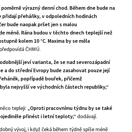
í poměrně výrazný denní chod. Během dne bude na
e přidají přeháňky, v odpoledních hodinách
večer bude naopak pršet jen s malou
de méně. Rána budou v těchto dnech teplejší než
postupně kolem 10 °C. Maxima by se měla
předpovídá ČHMÚ.
odobnější jeví varianta, že se nad severozápadní
 a do střední Evropy bude zasahovat pouze její
 přeháněk, popřípadě bouřek, přičemž
byla nejvyšší ve východních částech republiky,“
ěco tepleji: „
Oproti pracovnímu týdnu by se také
jediněle přinést i letní teploty,“
dodávají.
obný vývoj, i když čeká během týdně spíše méně