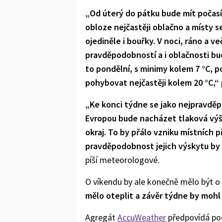
„Od úterý do pátku bude mít počas
obloze nejčastěji oblačno a místy s
ojediněle i bouřky. V noci, ráno a 
pravděpodobností a i oblačnosti bu
to pondělní, s minimy kolem 7 °C, 
pohybovat nejčastěji kolem 20 °C,“
„Ke konci týdne se jako nejpravděp
Evropou bude nacházet tlaková výše
okraj. To by přálo vzniku místních
pravděpodobnost jejich výskytu by 
píší meteorologové.
O víkendu by ale konečně mělo být o n
mělo oteplit a závěr týdne by mohl o
Agregát
AccuWeather
předpovídá pod