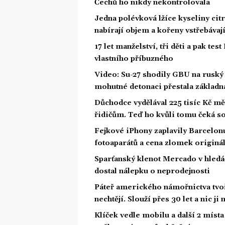
Čechů ho nikdy nekontrolovala
Jedna polévková lžíce kyseliny cit
nabírají objem a kořeny vstřebávají
17 let manželství, tři děti a pak test
vlastního příbuzného
Video: Su-27 shodily GBU na ruský
mohutné detonaci přestala základna
Důchodce vydělával 225 tisíc Kč 
řidičům. Teď ho kvůli tomu čeká s
Fejkové iPhony zaplavily Barcelon
fotoaparátů a cena zlomek originá
Sparťanský klenot Mercado v hledá
dostal nálepku o neprodejnosti
Páteř amerického námořnictva tvoří
nechtějí. Slouží přes 30 let a nic j
Klíček vedle mobilu a další 2 místa 