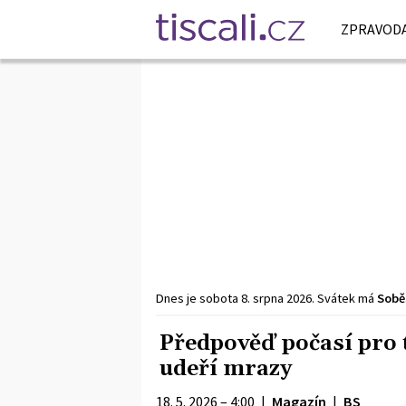
ZPRAVODA
Dnes je
sobota
8. srpna
2026
.
Svátek má
Sobě
Předpověď počasí pro 
udeří mrazy
18. 5. 2026 – 4:00
|
Magazín
|
BS