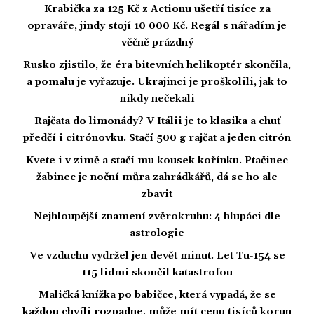
Krabička za 125 Kč z Actionu ušetří tisíce za
opraváře, jindy stojí 10 000 Kč. Regál s nářadím je
věčně prázdný
Rusko zjistilo, že éra bitevních helikoptér skončila,
a pomalu je vyřazuje. Ukrajinci je proškolili, jak to
nikdy nečekali
Rajčata do limonády? V Itálii je to klasika a chuť
předčí i citrónovku. Stačí 500 g rajčat a jeden citrón
Kvete i v zimě a stačí mu kousek kořínku. Ptačinec
žabinec je noční můra zahrádkářů, dá se ho ale
zbavit
Nejhloupější znamení zvěrokruhu: 4 hlupáci dle
astrologie
Ve vzduchu vydržel jen devět minut. Let Tu-154 se
115 lidmi skončil katastrofou
Maličká knížka po babičce, která vypadá, že se
každou chvíli rozpadne, může mít cenu tisíců korun