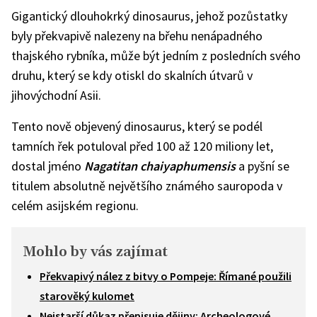
Gigantický dlouhokrký dinosaurus, jehož pozůstatky
byly překvapivě nalezeny na břehu nenápadného
thajského rybníka, může být jedním z posledních svého
druhu, který se kdy otiskl do skalních útvarů v
jihovýchodní Asii.
Tento nově objevený dinosaurus, který se podél
tamních řek potuloval před 100 až 120 miliony let,
dostal jméno
Nagatitan chaiyaphumensis
a pyšní se
titulem absolutně největšího známého sauropoda v
celém asijském regionu.
Mohlo by vás zajímat
Překvapivý nález z bitvy o Pompeje: Římané použili
starověký kulomet
Nejstarší důkaz přepisuje dějiny: Archeologové