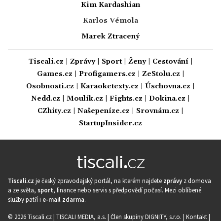
Kim Kardashian
Karlos Vémola
Marek Ztracený
Tiscali.cz
|
Zprávy
|
Sport
|
Ženy
|
Cestování
|
Games.cz
|
Profigamers.cz
|
ZeStolu.cz
|
Osobnosti.cz
|
Karaoketexty.cz
|
Úschovna.cz
|
Nedd.cz
|
Moulík.cz
|
Fights.cz
|
Dokina.cz
|
CZhity.cz
|
Našepeníze.cz
|
Srovnám.cz
|
StartupInsider.cz
Tiscali.cz
je český zpravodajský portál, na kterém najdete
zprávy
z domova
a ze světa,
sport
, finance nebo servis s předpovědí počasí. Mezi oblíbené
služby patří i
e-mail zdarma
.
© 2026 Tiscali.cz |
TISCALI MEDIA, a.s.
|
Člen skupiny DIGNITY, s.r.o.
|
Kontakt
|