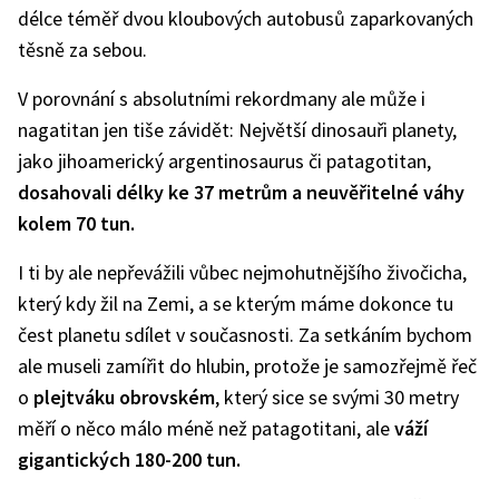
délce téměř dvou kloubových autobusů zaparkovaných
těsně za sebou.
V porovnání s absolutními rekordmany ale může i
nagatitan jen tiše závidět: Největší dinosauři planety,
jako jihoamerický argentinosaurus či patagotitan,
dosahovali délky ke 37 metrům a neuvěřitelné váhy
kolem 70 tun.
I ti by ale nepřevážili vůbec nejmohutnějšího živočicha,
který kdy žil na Zemi, a se kterým máme dokonce tu
čest planetu sdílet v současnosti. Za setkáním bychom
ale museli zamířit do hlubin, protože je samozřejmě řeč
o
plejtváku obrovském
, který sice se svými 30 metry
měří o něco málo méně než patagotitani, ale
váží
gigantických 180-200 tun.