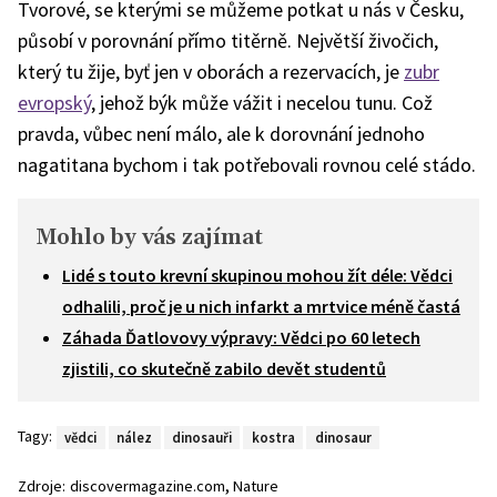
Tvorové, se kterými se můžeme potkat u nás v Česku,
působí v porovnání přímo titěrně. Největší živočich,
který tu žije, byť jen v oborách a rezervacích, je
zubr
evropský
, jehož býk může vážit i necelou tunu. Což
pravda, vůbec není málo, ale k dorovnání jednoho
nagatitana bychom i tak potřebovali rovnou celé stádo.
Mohlo by vás zajímat
Lidé s touto krevní skupinou mohou žít déle: Vědci
odhalili, proč je u nich infarkt a mrtvice méně častá
Záhada Ďatlovovy výpravy: Vědci po 60 letech
zjistili, co skutečně zabilo devět studentů
Tagy:
vědci
nález
dinosauři
kostra
dinosaur
,
Zdroje:
discovermagazine.com
Nature