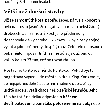
nadšený Sethapanichsakul.
Větší než dnešní stavby
Již ze samotných kostí páteře, žeber, pánve a končetin
bylo naprosto jasné, že nagatitan opravdu nebyl žádný
drobeček. Jen samotná kost jeho přední nohy
dosahovala délky zhruba 1,76 metru – byla tedy stejně
vysoká jako průměrný dospělý muž. Celé tělo dinosaura
pak měřilo impozantních 27 metrů a, jak už padlo,
vážilo kolem 27 tun, což se rovná zhruba
Postavme tento rozměr do kontextu: Pokud byste
nagatitana vypustili do města, bitka s King Kongem by
se nejspíš neodehrála, ale minimálně v dopravě by
určitě nadělal větší chaos než plzeňské kruháče. Jeho
tělo by totiž na délku odpovídalo
běžnému
devítipatrovému paneláku položenému na bok
, nebo