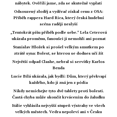
nábytek. Ověřili jsme, zda se skutečně vyplatí
Odsouzený zloděj a vyděrač získal cenu z OSA:
Příběh rappera Hard Rica, který česká hudební
scéna raději neslyší
„Tentokrát píšu příběh podle sebe." Lela Ceterová
ukázala proměnu, fanoušci ji nemohli ani poznat
Stanislav Hložek si prošel velkým smutkem po
ztrátě syna: Bolest, se kterou se dodnes učí žít
Největší odpad Clashe, nebral si servítky Karlos
Benda
Lucie Bílá ukázala, jak bydlí: Dům, který překvapí
každého, kdo ji zná jen z pódia
Nikdy nemíchejte tyto dvě tablety proti bolesti.
Častá chyba může skončit krvácením do žaludku
Itálie vyhlásila nejvyšší stupeň výstrahy ve všech
velkých městech. Vedra nepoleví ani v Česku