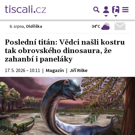
34°C
6. srpna
,
Oldřiška
Poslední titán: Vědci našli kostru
tak obrovského dinosaura, že
zahanbí i paneláky
17. 5. 2026 – 10:11
|
Magazín
|
Jiří Rilke