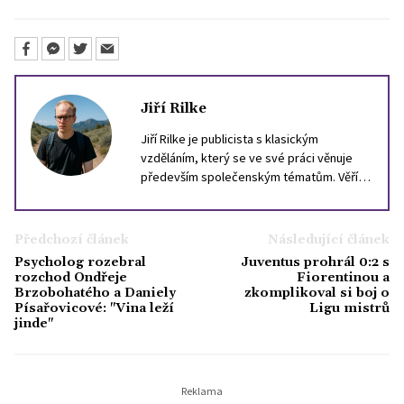
Jiří Rilke
Jiří Rilke je publicista s klasickým
vzděláním, který se ve své práci věnuje
především společenským tématům. Věří,
že i složité otázky dneška lze
zprostředkovat srozumitelně, aniž by se
vytratil jejich význam. Ve volném čase rád
Předchozí článek
Následující článek
čte filozofii, zajímá se o dějiny Evropy a
Psycholog rozebral
Juventus prohrál 0:2 s
vždycky jej fascinoval svět celebrit, který
rozchod Ondřeje
Fiorentinou a
by podle něj posloužil pro nejednu
Brzobohatého a Daniely
zkomplikoval si boj o
Písařovicové: "Vina leží
Ligu mistrů
sociologickou studii.
jinde"