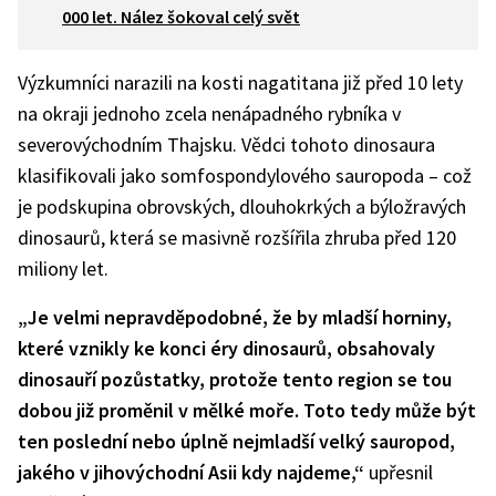
000 let. Nález šokoval celý svět
Výzkumníci narazili na kosti nagatitana již před 10 lety
na okraji jednoho zcela nenápadného rybníka v
severovýchodním Thajsku. Vědci tohoto dinosaura
klasifikovali jako somfospondylového sauropoda – což
je podskupina obrovských, dlouhokrkých a býložravých
dinosaurů, která se masivně rozšířila zhruba před 120
miliony let.
„Je velmi nepravděpodobné, že by mladší horniny,
které vznikly ke konci éry dinosaurů, obsahovaly
dinosauří pozůstatky, protože tento region se tou
dobou již proměnil v mělké moře. Toto tedy může být
ten poslední nebo úplně nejmladší velký sauropod,
jakého v jihovýchodní Asii kdy najdeme,“
upřesnil