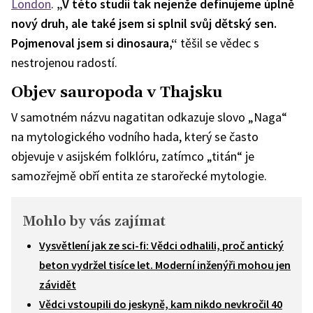
London
.
„V této studii tak nejenže definujeme úplně
nový druh, ale také jsem si splnil svůj dětský sen.
Pojmenoval jsem si dinosaura,“
těšil se vědec s
nestrojenou radostí.
Objev sauropoda v Thajsku
V samotném názvu nagatitan odkazuje slovo „Naga“
na mytologického vodního hada, který se často
objevuje v asijském folklóru, zatímco „titán“ je
samozřejmě obří entita ze starořecké mytologie.
Mohlo by vás zajímat
Vysvětlení jak ze sci-fi: Vědci odhalili, proč antický
beton vydržel tisíce let. Moderní inženýři mohou jen
závidět
Vědci vstoupili do jeskyně, kam nikdo nevkročil 40