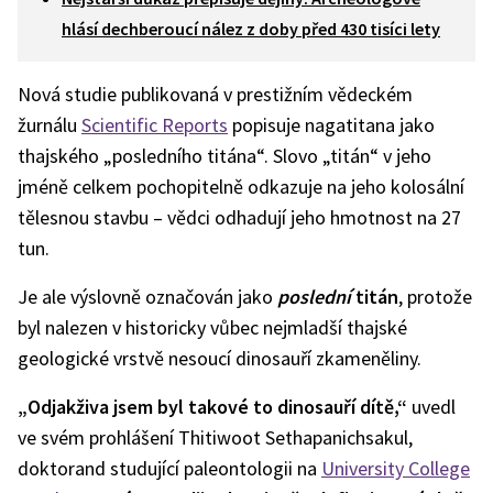
hlásí dechberoucí nález z doby před 430 tisíci lety
Nová studie publikovaná v prestižním vědeckém
žurnálu
Scientific Reports
popisuje nagatitana jako
thajského „posledního titána“. Slovo „titán“ v jeho
jméně celkem pochopitelně odkazuje na jeho kolosální
tělesnou stavbu – vědci odhadují jeho hmotnost na 27
tun.
Je ale výslovně označován jako
poslední
titán
, protože
byl nalezen v historicky vůbec nejmladší thajské
geologické vrstvě nesoucí dinosauří zkameněliny.
„Odjakživa jsem byl takové to dinosauří dítě,“
uvedl
ve svém prohlášení Thitiwoot Sethapanichsakul,
doktorand studující paleontologii na
University College