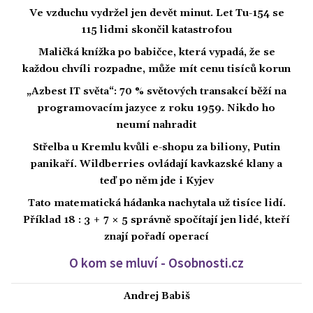
Ve vzduchu vydržel jen devět minut. Let Tu-154 se
115 lidmi skončil katastrofou
Maličká knížka po babičce, která vypadá, že se
každou chvíli rozpadne, může mít cenu tisíců korun
„Azbest IT světa“: 70 % světových transakcí běží na
programovacím jazyce z roku 1959. Nikdo ho
neumí nahradit
Střelba u Kremlu kvůli e-shopu za biliony, Putin
panikaří. Wildberries ovládají kavkazské klany a
teď po něm jde i Kyjev
Tato matematická hádanka nachytala už tisíce lidí.
Příklad 18 : 3 + 7 × 5 správně spočítají jen lidé, kteří
znají pořadí operací
O kom se mluví - Osobnosti.cz
Andrej Babiš