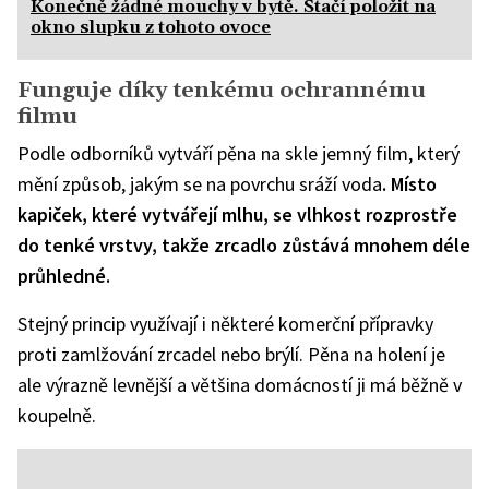
Konečně žádné mouchy v bytě. Stačí položit na
okno slupku z tohoto ovoce
Funguje díky tenkému ochrannému
filmu
Podle odborníků vytváří pěna na skle jemný film, který
mění způsob, jakým se na povrchu sráží voda
. Místo
kapiček, které vytvářejí mlhu, se vlhkost rozprostře
do tenké vrstvy, takže zrcadlo zůstává mnohem déle
průhledné.
Stejný princip využívají i některé komerční přípravky
proti zamlžování zrcadel nebo brýlí. Pěna na holení je
ale výrazně levnější a většina domácností ji má běžně v
koupelně.