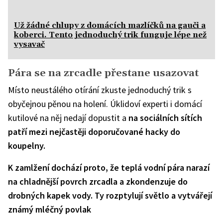
Už žádné chlupy z domácích mazlíčků na gauči a
koberci. Tento jednoduchý trik funguje lépe než
vysavač
Pára se na zrcadle přestane usazovat
Místo neustálého otírání zkuste jednoduchý trik s
obyčejnou pěnou na holení. Úklidoví experti i domácí
kutilové na něj nedají dopustit a
na sociálních sítích
patří mezi nejčastěji doporučované hacky do
koupelny.
K zamlžení dochází proto, že teplá vodní pára narazí
na chladnější povrch zrcadla a zkondenzuje do
drobných kapek vody. Ty rozptylují světlo a vytvářejí
známý mléčný povlak