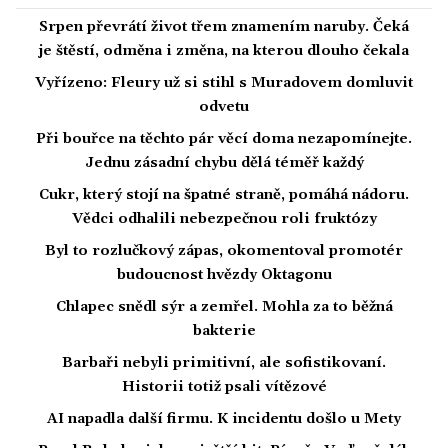
Srpen převrátí život třem znamením naruby. Čeká
je štěstí, odměna i změna, na kterou dlouho čekala
Vyřízeno: Fleury už si stihl s Muradovem domluvit
odvetu
Při bouřce na těchto pár věcí doma nezapomínejte.
Jednu zásadní chybu dělá téměř každý
Cukr, který stojí na špatné straně, pomáhá nádoru.
Vědci odhalili nebezpečnou roli fruktózy
Byl to rozlučkový zápas, okomentoval promotér
budoucnost hvězdy Oktagonu
Chlapec snědl sýr a zemřel. Mohla za to běžná
bakterie
Barbaři nebyli primitivní, ale sofistikovaní.
Historii totiž psali vítězové
AI napadla další firmu. K incidentu došlo u Mety