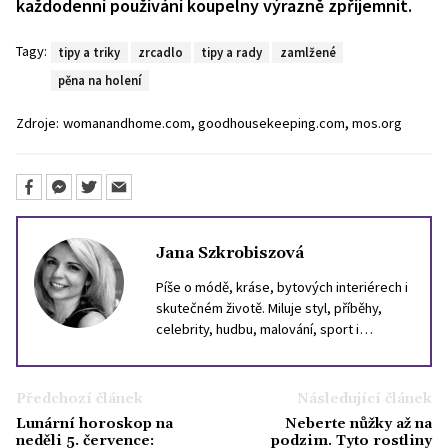
každodenní používání koupelny výrazně zpříjemnit.
Tagy:
tipy a triky
zrcadlo
tipy a rady
zamlžené
pěna na holení
,
,
Zdroje:
womanandhome.com
goodhousekeeping.com
mos.org
Jana Szkrobiszová
Píše o módě, kráse, bytových interiérech i
skutečném životě. Miluje styl, příběhy,
celebrity, hudbu, malování, sport i
cestování. Inspiraci hledá ve světě, i v
lidech kolem sebe. Věří, že dobrý text
může být stejně silný jako dobrý parfém,
Předchozí článek
Následující článek
který ve vás zanechá stopu.
Lunární horoskop na
Neberte nůžky až na
neděli 5. července:
podzim. Tyto rostliny