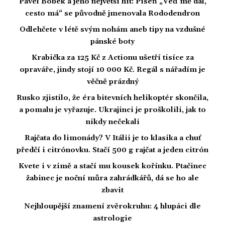
Pavel Bobek a jeho největší hit: Píseň „Veď mě dál,
cesto má“ se původně jmenovala Rododendron
Odlehčete v létě svým nohám aneb tipy na vzdušné
pánské boty
Krabička za 125 Kč z Actionu ušetří tisíce za
opraváře, jindy stojí 10 000 Kč. Regál s nářadím je
věčně prázdný
Rusko zjistilo, že éra bitevních helikoptér skončila,
a pomalu je vyřazuje. Ukrajinci je proškolili, jak to
nikdy nečekali
Rajčata do limonády? V Itálii je to klasika a chuť
předčí i citrónovku. Stačí 500 g rajčat a jeden citrón
Kvete i v zimě a stačí mu kousek kořínku. Ptačinec
žabinec je noční můra zahrádkářů, dá se ho ale
zbavit
Nejhloupější znamení zvěrokruhu: 4 hlupáci dle
astrologie