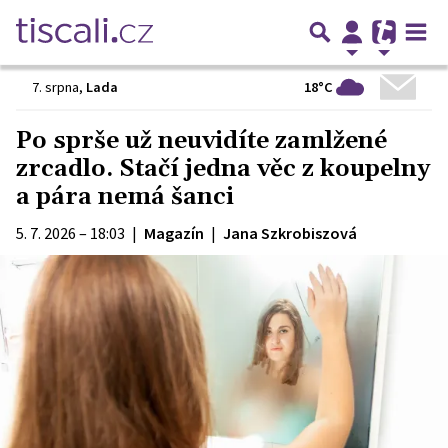
18°C
7. srpna
,
Lada
Po sprše už neuvidíte zamlžené
zrcadlo. Stačí jedna věc z koupelny
a pára nemá šanci
5. 7. 2026 – 18:03
|
Magazín
|
Jana Szkrobiszová