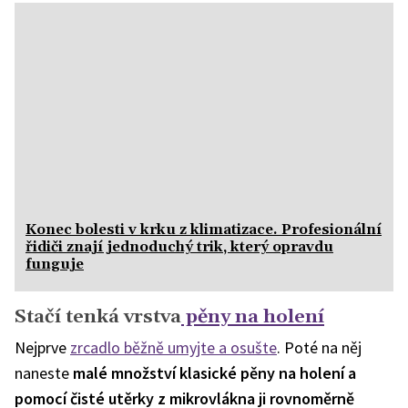
Konec bolesti v krku z klimatizace. Profesionální
řidiči znají jednoduchý trik, který opravdu
funguje
Stačí tenká vrstva
pěny na holení
Nejprve
zrcadlo běžně umyjte a osušte
. Poté na něj
naneste
malé množství klasické pěny na holení a
pomocí čisté utěrky z mikrovlákna ji rovnoměrně