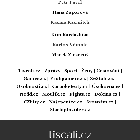
Petr Pavel
Hana Zagorová
Kazma Kazmitch
Kim Kardashian
Karlos Vémola
Marek Ztracený
Tiscali.cz
|
Zprávy
|
Sport
|
Ženy
|
Cestování
|
Games.cz
|
Profigamers.cz
|
ZeStolu.cz
|
Osobnosti.cz
|
Karaoketexty.cz
|
Úschovna.cz
|
Nedd.cz
|
Moulík.cz
|
Fights.cz
|
Dokina.cz
|
CZhity.cz
|
Našepeníze.cz
|
Srovnám.cz
|
StartupInsider.cz