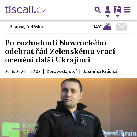
34°C
6. srpna
,
Oldřiška
Po rozhodnutí Nawrockého
odebrat řád Zelenskému vrací
ocenění další Ukrajinci
20. 6. 2026 – 12:03
|
Zpravodajství
|
Jasmína Krásná