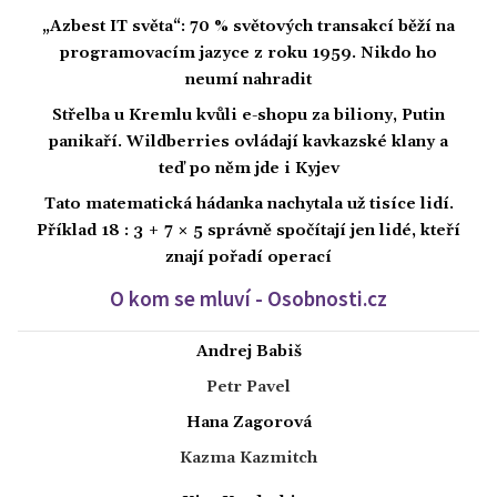
„Azbest IT světa“: 70 % světových transakcí běží na
programovacím jazyce z roku 1959. Nikdo ho
neumí nahradit
Střelba u Kremlu kvůli e-shopu za biliony, Putin
panikaří. Wildberries ovládají kavkazské klany a
teď po něm jde i Kyjev
Tato matematická hádanka nachytala už tisíce lidí.
Příklad 18 : 3 + 7 × 5 správně spočítají jen lidé, kteří
znají pořadí operací
O kom se mluví - Osobnosti.cz
Andrej Babiš
Petr Pavel
Hana Zagorová
Kazma Kazmitch