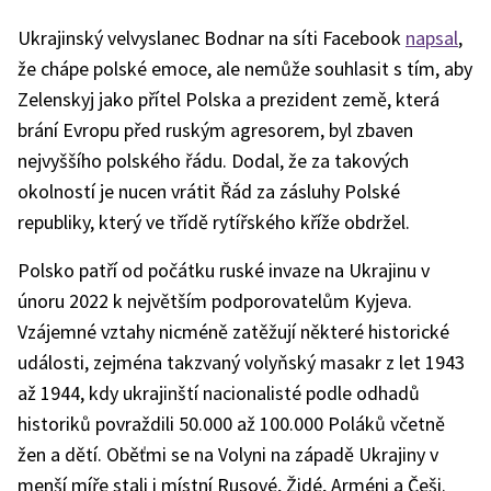
Ukrajinský velvyslanec Bodnar na síti Facebook
napsal
,
že chápe polské emoce, ale nemůže souhlasit s tím, aby
Zelenskyj jako přítel Polska a prezident země, která
brání Evropu před ruským agresorem, byl zbaven
nejvyššího polského řádu. Dodal, že za takových
okolností je nucen vrátit Řád za zásluhy Polské
republiky, který ve třídě rytířského kříže obdržel.
Polsko patří od počátku ruské invaze na Ukrajinu v
únoru 2022 k největším podporovatelům Kyjeva.
Vzájemné vztahy nicméně zatěžují některé historické
události, zejména takzvaný volyňský masakr z let 1943
až 1944, kdy ukrajinští nacionalisté podle odhadů
historiků povraždili 50.000 až 100.000 Poláků včetně
žen a dětí. Oběťmi se na Volyni na západě Ukrajiny v
menší míře stali i místní Rusové, Židé, Arméni a Češi.