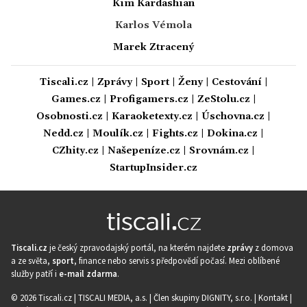
Kim Kardashian
Karlos Vémola
Marek Ztracený
Tiscali.cz
|
Zprávy
|
Sport
|
Ženy
|
Cestování
|
Games.cz
|
Profigamers.cz
|
ZeStolu.cz
|
Osobnosti.cz
|
Karaoketexty.cz
|
Úschovna.cz
|
Nedd.cz
|
Moulík.cz
|
Fights.cz
|
Dokina.cz
|
CZhity.cz
|
Našepeníze.cz
|
Srovnám.cz
|
StartupInsider.cz
Tiscali.cz
je český zpravodajský portál, na kterém najdete
zprávy
z domova
a ze světa,
sport
, finance nebo servis s předpovědí počasí. Mezi oblíbené
služby patří i
e-mail zdarma
.
© 2026 Tiscali.cz |
TISCALI MEDIA, a.s.
|
Člen skupiny DIGNITY, s.r.o.
|
Kontakt
|