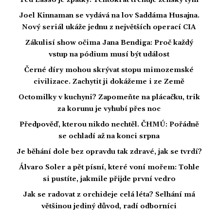
Joel Kinnaman se vydává na lov Saddáma Husajna.
Nový seriál ukáže jednu z největších operací CIA
Zákulisí show očima Jana Bendiga: Proč každý
vstup na pódium musí být událost
Černé díry mohou skrývat stopu mimozemské
civilizace. Zachytit ji dokážeme i ze Země
Octomilky v kuchyni? Zapomeňte na plácačku, trik
za korunu je vyhubí přes noc
Předpověď, kterou nikdo nechtěl. ČHMÚ: Pořádně
se ochladí až na konci srpna
Je běhání dole bez opravdu tak zdravé, jak se tvrdí?
Álvaro Soler a pět písní, které voní mořem: Tohle
si pustíte, jakmile přijde první vedro
Jak se radovat z orchideje celá léta? Selhání má
většinou jediný důvod, radí odborníci