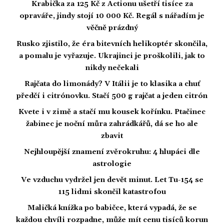
Krabička za 125 Kč z Actionu ušetří tisíce za
opraváře, jindy stojí 10 000 Kč. Regál s nářadím je
věčně prázdný
Rusko zjistilo, že éra bitevních helikoptér skončila,
a pomalu je vyřazuje. Ukrajinci je proškolili, jak to
nikdy nečekali
Rajčata do limonády? V Itálii je to klasika a chuť
předčí i citrónovku. Stačí 500 g rajčat a jeden citrón
Kvete i v zimě a stačí mu kousek kořínku. Ptačinec
žabinec je noční můra zahrádkářů, dá se ho ale
zbavit
Nejhloupější znamení zvěrokruhu: 4 hlupáci dle
astrologie
Ve vzduchu vydržel jen devět minut. Let Tu-154 se
115 lidmi skončil katastrofou
Maličká knížka po babičce, která vypadá, že se
každou chvíli rozpadne, může mít cenu tisíců korun