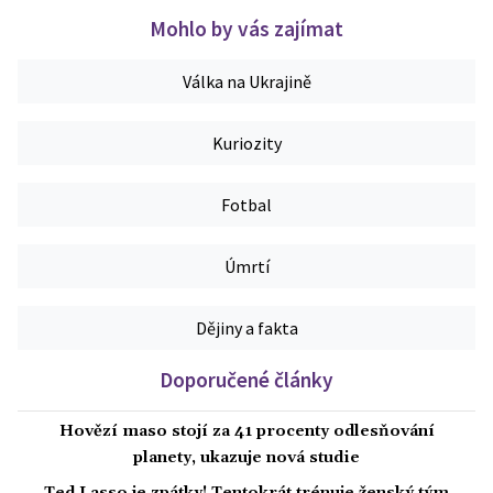
Mohlo by vás zajímat
Válka na Ukrajině
Kuriozity
Fotbal
Úmrtí
Dějiny a fakta
Doporučené články
Hovězí maso stojí za 41 procenty odlesňování
planety, ukazuje nová studie
Ted Lasso je zpátky! Tentokrát trénuje ženský tým