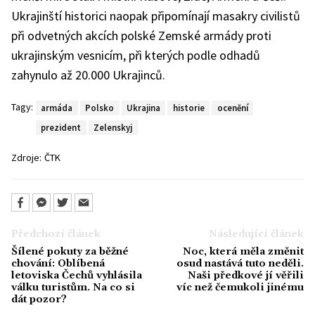
Ukrajinští historici naopak připomínají masakry civilistů
při odvetných akcích polské Zemské armády proti
ukrajinským vesnicím, při kterých podle odhadů
zahynulo až 20.000 Ukrajinců.
Tagy:
armáda
Polsko
Ukrajina
historie
ocenění
prezident
Zelenskyj
Zdroje:
ČTK
Předchozí článek
Následující článek
Šílené pokuty za běžné
Noc, která měla změnit
chování: Oblíbená
osud nastává tuto neděli.
letoviska Čechů vyhlásila
Naši předkové jí věřili
válku turistům. Na co si
víc než čemukoli jinému
dát pozor?