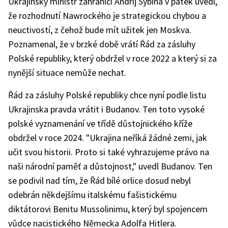
Ukrajinský ministr zahraničí Andrij Sybiha v pátek uvedl,
že rozhodnutí Nawrockého je strategickou chybou a
neuctivostí, z čehož bude mít užitek jen Moskva.
Poznamenal, že v brzké době vrátí Řád za zásluhy
Polské republiky, který obdržel v roce 2022 a který si za
nynější situace nemůže nechat.
Řád za zásluhy Polské republiky chce nyní podle listu
Ukrajinska pravda vrátit i Budanov. Ten toto vysoké
polské vyznamenání ve třídě důstojnického kříže
obdržel v roce 2024. "Ukrajina neříká žádné zemi, jak
učit svou historii. Proto si také vyhrazujeme právo na
naši národní paměť a důstojnost," uvedl Budanov. Ten
se podivil nad tím, že Řád bílé orlice dosud nebyl
odebrán někdejšímu italskému fašistickému
diktátorovi Benitu Mussolinimu, který byl spojencem
vůdce nacistického Německa Adolfa Hitlera.