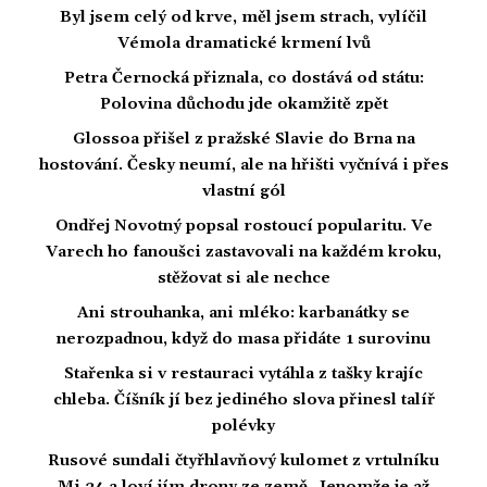
Byl jsem celý od krve, měl jsem strach, vylíčil
Vémola dramatické krmení lvů
Petra Černocká přiznala, co dostává od státu:
Polovina důchodu jde okamžitě zpět
Glossoa přišel z pražské Slavie do Brna na
hostování. Česky neumí, ale na hřišti vyčnívá i přes
vlastní gól
Ondřej Novotný popsal rostoucí popularitu. Ve
Varech ho fanoušci zastavovali na každém kroku,
stěžovat si ale nechce
Ani strouhanka, ani mléko: karbanátky se
nerozpadnou, když do masa přidáte 1 surovinu
Stařenka si v restauraci vytáhla z tašky krajíc
chleba. Číšník jí bez jediného slova přinesl talíř
polévky
Rusové sundali čtyřhlavňový kulomet z vrtulníku
Mi-24 a loví jím drony ze země. Jenomže je až