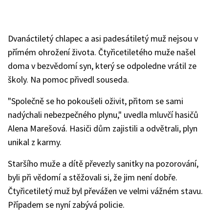
Dvanáctiletý chlapec a asi padesátiletý muž nejsou v
přímém ohrožení života. Čtyřicetiletého muže našel
doma v bezvědomí syn, který se odpoledne vrátil ze
školy. Na pomoc přivedl souseda.
"Společně se ho pokoušeli oživit, přitom se sami
nadýchali nebezpečného plynu," uvedla mluvčí hasičů
Alena Marešová. Hasiči dům zajistili a odvětrali, plyn
unikal z karmy.
Staršího muže a dítě převezly sanitky na pozorování,
byli při vědomí a stěžovali si, že jim není dobře.
Čtyřicetiletý muž byl převážen ve velmi vážném stavu.
Případem se nyní zabývá policie.