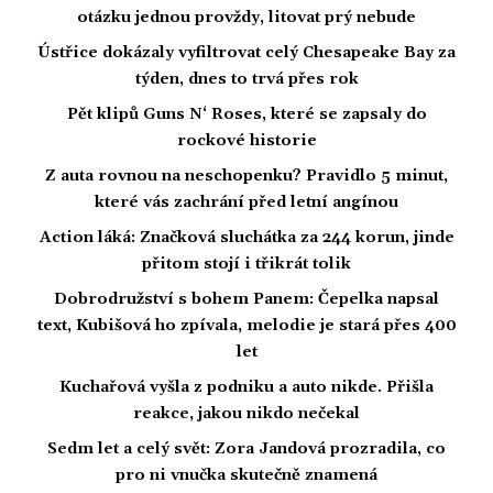
otázku jednou provždy, litovat prý nebude
Ústřice dokázaly vyfiltrovat celý Chesapeake Bay za
týden, dnes to trvá přes rok
Pět klipů Guns N‘ Roses, které se zapsaly do
rockové historie
Z auta rovnou na neschopenku? Pravidlo 5 minut,
které vás zachrání před letní angínou
Action láká: Značková sluchátka za 244 korun, jinde
přitom stojí i třikrát tolik
Dobrodružství s bohem Panem: Čepelka napsal
text, Kubišová ho zpívala, melodie je stará přes 400
let
Kuchařová vyšla z podniku a auto nikde. Přišla
reakce, jakou nikdo nečekal
Sedm let a celý svět: Zora Jandová prozradila, co
pro ni vnučka skutečně znamená