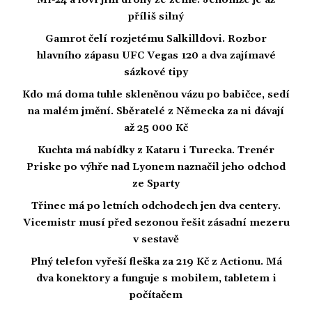
příliš silný
Gamrot čelí rozjetému Salkilldovi. Rozbor
hlavního zápasu UFC Vegas 120 a dva zajímavé
sázkové tipy
Kdo má doma tuhle skleněnou vázu po babičce, sedí
na malém jmění. Sběratelé z Německa za ni dávají
až 25 000 Kč
Kuchta má nabídky z Kataru i Turecka. Trenér
Priske po výhře nad Lyonem naznačil jeho odchod
ze Sparty
Třinec má po letních odchodech jen dva centery.
Vicemistr musí před sezonou řešit zásadní mezeru
v sestavě
Plný telefon vyřeší fleška za 219 Kč z Actionu. Má
dva konektory a funguje s mobilem, tabletem i
počítačem