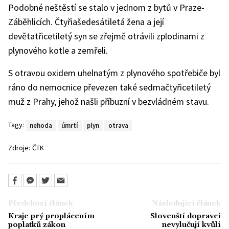
Podobné neštěstí se stalo v jednom z bytů v Praze-
Záběhlicích. Čtyřiašedesátiletá žena a její
devětatřicetiletý syn se zřejmě otrávili zplodinami z
plynového kotle a zemřeli.
S otravou oxidem uhelnatým z plynového spotřebiče byl
ráno do nemocnice převezen také sedmačtyřicetiletý
muž z Prahy, jehož našli příbuzní v bezvládném stavu.
Tagy:
nehoda
úmrtí
plyn
otrava
Zdroje:
ČTK
Předchozí článek
Následující článek
Kraje prý proplácením
Slovenští dopravci
poplatků zákon
nevylučují kvůli