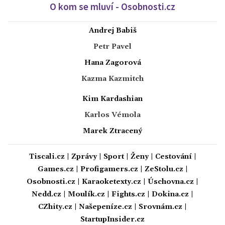
O kom se mluví - Osobnosti.cz
Andrej Babiš
Petr Pavel
Hana Zagorová
Kazma Kazmitch
Kim Kardashian
Karlos Vémola
Marek Ztracený
Tiscali.cz
|
Zprávy
|
Sport
|
Ženy
|
Cestování
|
Games.cz
|
Profigamers.cz
|
ZeStolu.cz
|
Osobnosti.cz
|
Karaoketexty.cz
|
Úschovna.cz
|
Nedd.cz
|
Moulík.cz
|
Fights.cz
|
Dokina.cz
|
CZhity.cz
|
Našepeníze.cz
|
Srovnám.cz
|
StartupInsider.cz