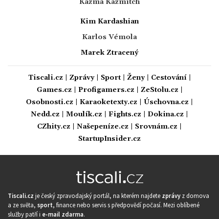
Kazma Kazmitch
Kim Kardashian
Karlos Vémola
Marek Ztracený
Tiscali.cz
|
Zprávy
|
Sport
|
Ženy
|
Cestování
|
Games.cz
|
Profigamers.cz
|
ZeStolu.cz
|
Osobnosti.cz
|
Karaoketexty.cz
|
Úschovna.cz
|
Nedd.cz
|
Moulík.cz
|
Fights.cz
|
Dokina.cz
|
CZhity.cz
|
Našepeníze.cz
|
Srovnám.cz
|
StartupInsider.cz
Tiscali.cz
je český zpravodajský portál, na kterém najdete
zprávy
z domova
a ze světa,
sport
, finance nebo servis s předpovědí počasí. Mezi oblíbené
služby patří i
e-mail zdarma
.