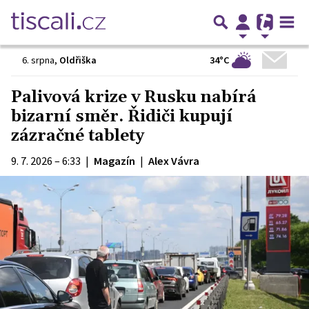
34°C
6. srpna
,
Oldřiška
Palivová krize v Rusku nabírá
bizarní směr. Řidiči kupují
zázračné tablety
9. 7. 2026 – 6:33
|
Magazín
|
Alex Vávra