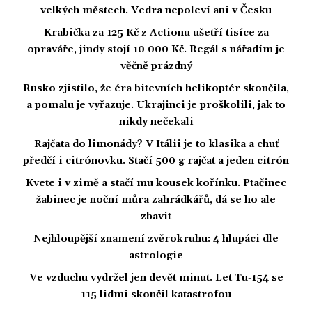
velkých městech. Vedra nepoleví ani v Česku
Krabička za 125 Kč z Actionu ušetří tisíce za
opraváře, jindy stojí 10 000 Kč. Regál s nářadím je
věčně prázdný
Rusko zjistilo, že éra bitevních helikoptér skončila,
a pomalu je vyřazuje. Ukrajinci je proškolili, jak to
nikdy nečekali
Rajčata do limonády? V Itálii je to klasika a chuť
předčí i citrónovku. Stačí 500 g rajčat a jeden citrón
Kvete i v zimě a stačí mu kousek kořínku. Ptačinec
žabinec je noční můra zahrádkářů, dá se ho ale
zbavit
Nejhloupější znamení zvěrokruhu: 4 hlupáci dle
astrologie
Ve vzduchu vydržel jen devět minut. Let Tu-154 se
115 lidmi skončil katastrofou