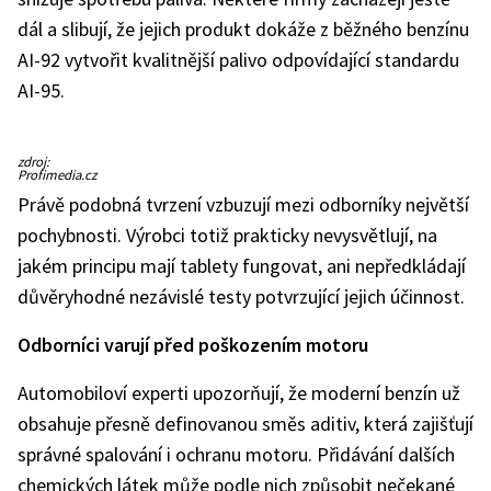
dál a slibují, že jejich produkt dokáže z běžného benzínu
AI-92 vytvořit kvalitnější palivo odpovídající standardu
AI-95.
Vladimir
zdroj:
Putin
Profimedia.cz
Právě podobná tvrzení vzbuzují mezi odborníky největší
pochybnosti. Výrobci totiž prakticky nevysvětlují, na
jakém principu mají tablety fungovat, ani nepředkládají
důvěryhodné nezávislé testy potvrzující jejich účinnost.
Odborníci varují před poškozením motoru
Automobiloví experti upozorňují, že moderní benzín už
obsahuje přesně definovanou směs aditiv, která zajišťují
správné spalování i ochranu motoru. Přidávání dalších
chemických látek může podle nich způsobit nečekané