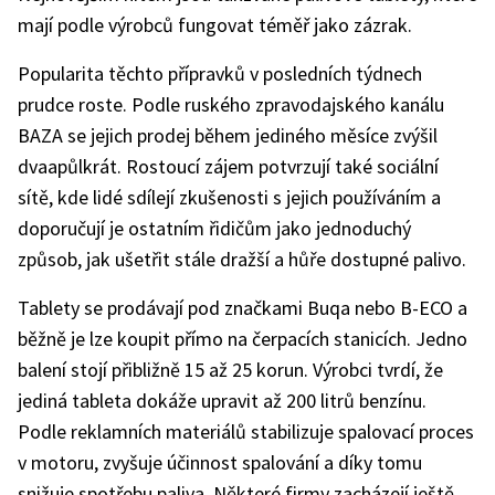
mají podle výrobců fungovat téměř jako zázrak.
Popularita těchto přípravků v posledních týdnech
prudce roste. Podle ruského zpravodajského kanálu
BAZA se jejich prodej během jediného měsíce zvýšil
dvaapůlkrát. Rostoucí zájem potvrzují také sociální
sítě, kde lidé sdílejí zkušenosti s jejich používáním a
doporučují je ostatním řidičům jako jednoduchý
způsob, jak ušetřit stále dražší a hůře dostupné palivo.
Tablety se prodávají pod značkami Buqa nebo B-ECO a
běžně je lze koupit přímo na čerpacích stanicích. Jedno
balení stojí přibližně 15 až 25 korun. Výrobci tvrdí, že
jediná tableta dokáže upravit až 200 litrů benzínu.
Podle reklamních materiálů stabilizuje spalovací proces
v motoru, zvyšuje účinnost spalování a díky tomu
snižuje spotřebu paliva. Některé firmy zacházejí ještě