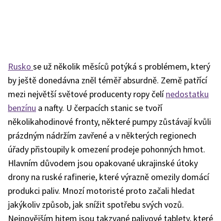
Rusko
se už několik měsíců potýká s problémem, který
by ještě donedávna zněl téměř absurdně. Země patřící
mezi největší světové producenty ropy čelí
nedostatku
benzínu
a nafty. U čerpacích stanic se tvoří
několikahodinové fronty, některé pumpy zůstávají kvůli
prázdným nádržím zavřené a v některých regionech
úřady přistoupily k omezení prodeje pohonných hmot.
Hlavním důvodem jsou opakované ukrajinské útoky
drony na ruské rafinerie, které výrazně omezily domácí
produkci paliv. Mnozí motoristé proto začali hledat
jakýkoliv způsob, jak snížit spotřebu svých vozů.
Nejnovějším hitem jsou takzvané palivové tablety, které