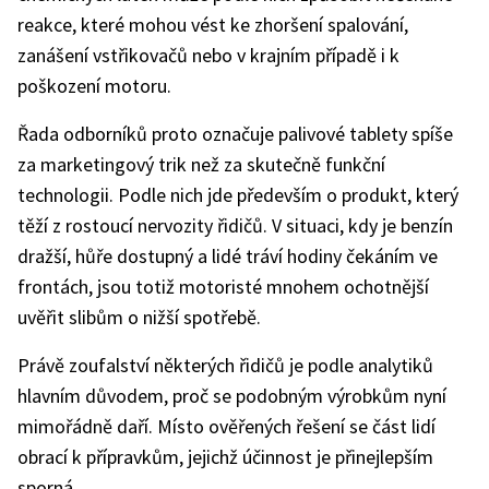
reakce, které mohou vést ke zhoršení spalování,
zanášení vstřikovačů nebo v krajním případě i k
poškození motoru.
Řada odborníků proto označuje palivové tablety spíše
za marketingový trik než za skutečně funkční
technologii. Podle nich jde především o produkt, který
těží z rostoucí nervozity řidičů. V situaci, kdy je benzín
dražší, hůře dostupný a lidé tráví hodiny čekáním ve
frontách, jsou totiž motoristé mnohem ochotnější
uvěřit slibům o nižší spotřebě.
Právě zoufalství některých řidičů je podle analytiků
hlavním důvodem, proč se podobným výrobkům nyní
mimořádně daří. Místo ověřených řešení se část lidí
obrací k přípravkům, jejichž účinnost je přinejlepším
sporná.