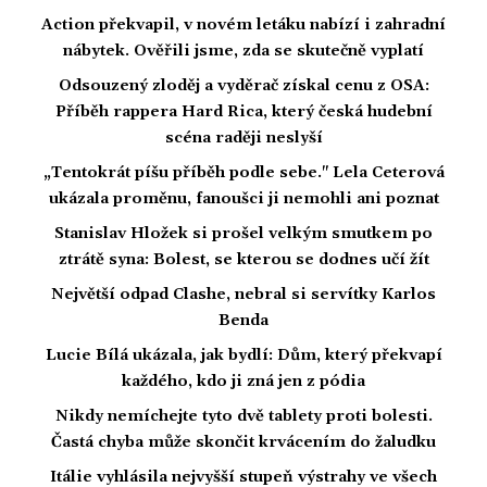
Action překvapil, v novém letáku nabízí i zahradní
nábytek. Ověřili jsme, zda se skutečně vyplatí
Odsouzený zloděj a vyděrač získal cenu z OSA:
Příběh rappera Hard Rica, který česká hudební
scéna raději neslyší
„Tentokrát píšu příběh podle sebe." Lela Ceterová
ukázala proměnu, fanoušci ji nemohli ani poznat
Stanislav Hložek si prošel velkým smutkem po
ztrátě syna: Bolest, se kterou se dodnes učí žít
Největší odpad Clashe, nebral si servítky Karlos
Benda
Lucie Bílá ukázala, jak bydlí: Dům, který překvapí
každého, kdo ji zná jen z pódia
Nikdy nemíchejte tyto dvě tablety proti bolesti.
Častá chyba může skončit krvácením do žaludku
Itálie vyhlásila nejvyšší stupeň výstrahy ve všech