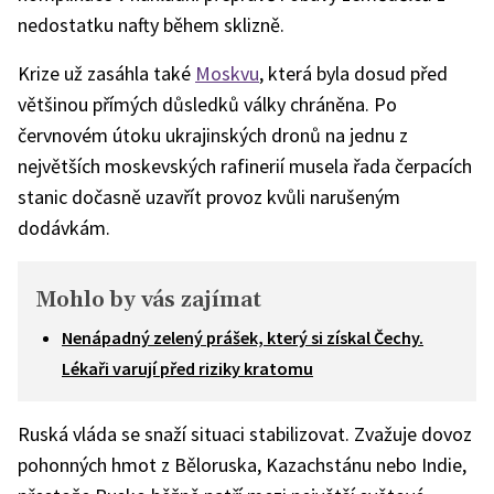
nedostatku nafty během sklizně.
Krize už zasáhla také
Moskvu
, která byla dosud před
většinou přímých důsledků války chráněna. Po
červnovém útoku ukrajinských dronů na jednu z
největších moskevských rafinerií musela řada čerpacích
stanic dočasně uzavřít provoz kvůli narušeným
dodávkám.
Mohlo by vás zajímat
Nenápadný zelený prášek, který si získal Čechy.
Lékaři varují před riziky kratomu
Ruská vláda se snaží situaci stabilizovat. Zvažuje dovoz
pohonných hmot z Běloruska, Kazachstánu nebo Indie,