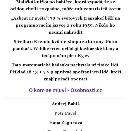
Maličká knížka po babičce, která vypadá, že se
každou chvíli rozpadne, může mít cenu tisíců korun
„Azbest IT světa“: 70 % světových transakcí běží na
programovacím jazyce z roku 1959. Nikdo ho
neumí nahradit
Střelba u Kremlu kvůli e-shopu za biliony, Putin
panikaří. Wildberries ovládají kavkazské klany a
teď po něm jde i Kyjev
Tato matematická hádanka nachytala už tisíce lidí.
Příklad 18 : 3 + 7 × 5 správně spočítají jen lidé, kteří
znají pořadí operací
O kom se mluví - Osobnosti.cz
Andrej Babiš
Petr Pavel
Hana Zagorová