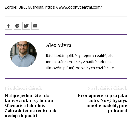
,
,
Zdroje:
BBC
Guardian
https://www.odditycentral.com/
Alex Vávra
Rád hledám příběhy nejen v realitě, ale i
mezi stránkami knih, v hudbě nebo na
filmovém plátně. Ve volných chvílích se
nejčastěji ztrácím ve světě literatury.
Občas si dopřeju i herní zážitek, nejraději
sahám po simulátorech.
Předchozí článek
Následující článek
Nalijte jednu lžíci do
Pronajměte si psa jako
konve a okurky budou
auto. Nový byznys
šťavnaté a lahodné.
mnohé nadchl, jiné
Zahradníci na tento trik
pobouřil
nedají dopustit