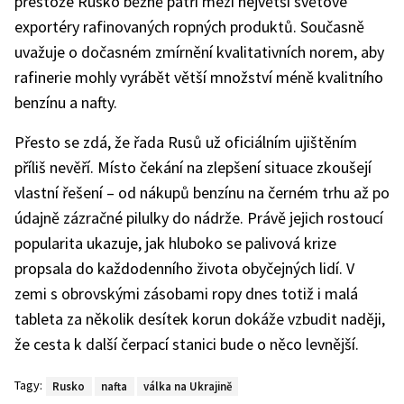
přestože Rusko běžně patří mezi největší světové
exportéry rafinovaných ropných produktů. Současně
uvažuje o dočasném zmírnění kvalitativních norem, aby
rafinerie mohly vyrábět větší množství méně kvalitního
benzínu a nafty.
Přesto se zdá, že řada Rusů už oficiálním ujištěním
příliš nevěří. Místo čekání na zlepšení situace zkoušejí
vlastní řešení – od nákupů benzínu na černém trhu až po
údajně zázračné pilulky do nádrže. Právě jejich rostoucí
popularita ukazuje, jak hluboko se palivová krize
propsala do každodenního života obyčejných lidí. V
zemi s obrovskými zásobami ropy dnes totiž i malá
tableta za několik desítek korun dokáže vzbudit naději,
že cesta k další čerpací stanici bude o něco levnější.
Tagy:
Rusko
nafta
válka na Ukrajině