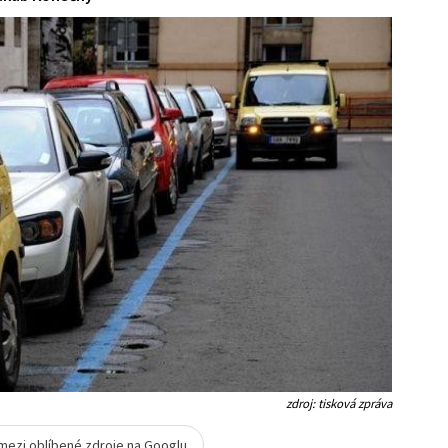
zdroj: tisková zpráva
 mezi oblíbené zdroje na Googlu