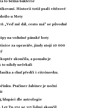
za to běžná bakterie
tikovaní. Historii totiž psali vítězové
 došlo u Mety
íseň „Veď mě dál, cesto má“ se původně
tipy na vzdušné pánské boty
tisíce za opraváře, jindy stojí 10 000
ný
likoptér skončila, a pomalu je
ak to nikdy nečekali
klasika a chuť předčí i citrónovku.
řínku. Ptačinec žabinec je noční
it
 hlupáci dle astrologie
 Let Tu-154 se 115 lidmi skončil