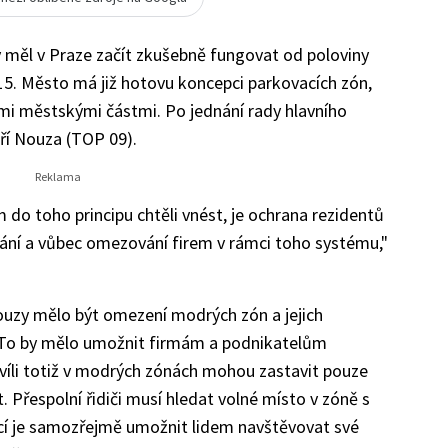
 měl v Praze začít zkušebně fungovat od poloviny
15. Město má již hotovu koncepci parkovacích zón,
vými městskými částmi. Po jednání rady hlavního
ří Nouza (TOP 09).
 do toho principu chtěli vnést, je ochrana rezidentů
kání a vůbec omezování firem v rámci toho systému,"
ouzy mělo být omezení modrých zón a jejich
 To by mělo umožnit firmám a podnikatelům
víli totiž v modrých zónách mohou zastavit pouze
t. Přespolní řidiči musí hledat volné místo v zóně s
cí je samozřejmě umožnit lidem navštěvovat své