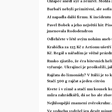
Chlapec snědl sýr a zemřel. Mohla 
Barbaři nebyli primitivní, ale sofis
AI napadla další firmu. K incidentu
Pavel Bobek a jeho největší hit: P
jmenovala Rododendron
Odlehčete v létě svým nohám aneb 
Krabička za 125 Kč z Actionu ušetří 
Kč. Regál s nářadím je věčně prázd
Rusko zjistilo, že éra bitevních he
vyřazuje. Ukrajinci je proškolili, j
Rajčata do limonády? V Itálii je to 
Stačí 500 g rajčat a jeden citrón
Kvete i v zimě a stačí mu kousek ko
můra zahrádkářů, dá se ho ale zbav
Nejhloupější znamení zvěrokruhu: 4
Ve vzduchu vydržel jen devět minut.