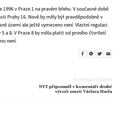
oce 1996 v Praze 1 na pravém břehu. V současné době
 části Prahy 16. Nově by měly být pravděpodobně v
sně území ale ještě vymezeno není. Vlastní regulaci
5 a 8. V Praze 8 by měla platit od prvního čtvrtletí
no není.
Následující článek
NYT připomněl v komentáři druhé
výročí smrti Václava Havla