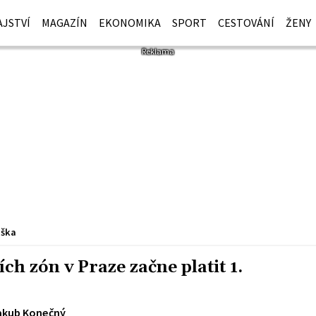
JSTVÍ
MAGAZÍN
EKONOMIKA
SPORT
CESTOVÁNÍ
ŽENY
iška
h zón v Praze začne platit 1.
akub Konečný