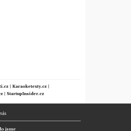
i.cz
|
Karaoketexty.cz
|
cz
|
StartupInsider.cz
nás
do jsme