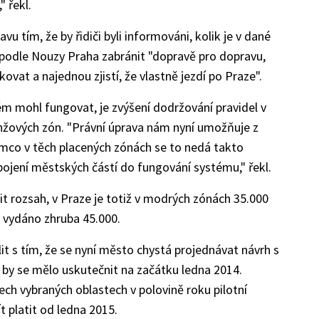
 řekl.
 tím, že by řidiči byli informováni, kolik je v dané
podle Nouzy Praha zabránit "dopravě pro dopravu,
kovat a najednou zjistí, že vlastně jezdí po Praze".
m mohl fungovat, je zvýšení dodržování pravidel v
anžových zón. "Právní úprava nám nyní umožňuje z
mco v těch placených zónách se to nedá takto
ojení městských částí do fungování systému," řekl.
 rozsah, v Praze je totiž v modrých zónách 35.000
e vydáno zhruba 45.000.
it s tím, že se nyní město chystá projednávat návrh s
í by se mělo uskutečnit na začátku ledna 2014.
ech vybraných oblastech v polovině roku pilotní
t platit od ledna 2015.