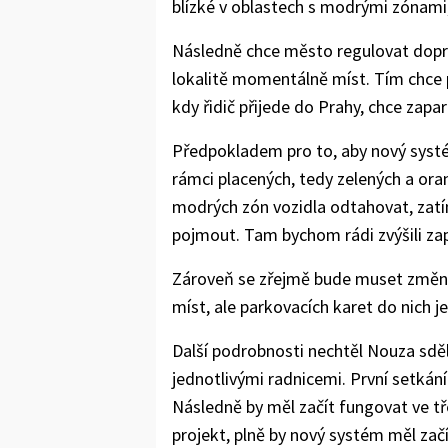
blízké v oblastech s modrými zónami,"
Následně chce město regulovat dopravu
lokalitě momentálně míst. Tím chce 
kdy řidič přijede do Prahy, chce zapar
Předpokladem pro to, aby nový systé
rámci placených, tedy zelených a or
modrých zón vozidla odtahovat, zatí
pojmout. Tam bychom rádi zvýšili zap
Zároveň se zřejmě bude muset změnit
míst, ale parkovacích karet do nich j
Další podrobnosti nechtěl Nouza sděl
jednotlivými radnicemi. První setkán
Následně by měl začít fungovat ve tř
projekt, plně by nový systém měl začí