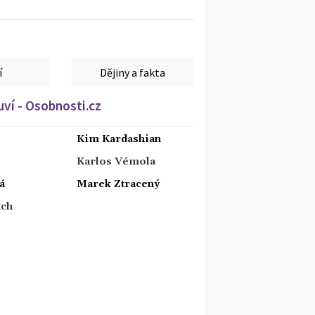
í
Dějiny a fakta
ví - Osobnosti.cz
Kim Kardashian
Karlos Vémola
á
Marek Ztracený
tch