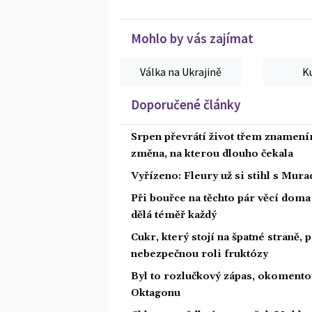
Mohlo by vás zajímat
Válka na Ukrajině
K
Doporučené články
Srpen převrátí život třem znamením
změna, na kterou dlouho čekala
Vyřízeno: Fleury už si stihl s Mu
Při bouřce na těchto pár věcí dom
dělá téměř každý
Cukr, který stojí na špatné straně,
nebezpečnou roli fruktózy
Byl to rozlučkový zápas, okoment
Oktagonu