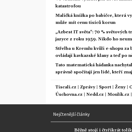
katastrofou
Maličká knížka po babičce, která vy
může mít cenu tisíců korun
„Azbest IT světa“: 70 % světových
jazyce z roku 1959. Nikdo ho neum
Střelba u Kremlu kvůli e-shopu za 
ovládají kavkazské klany a teď po n
Tato matematická hádanka nachytala u
správně spočítají jen lidé, kteří zn
Tiscali.cz
|
Zprávy
|
Sport
|
Ženy
|
C
Úschovna.cz
|
Nedd.cz
|
Moulík.cz
Nejčtenější články
Běžně stojí i čtyřikrát tolik