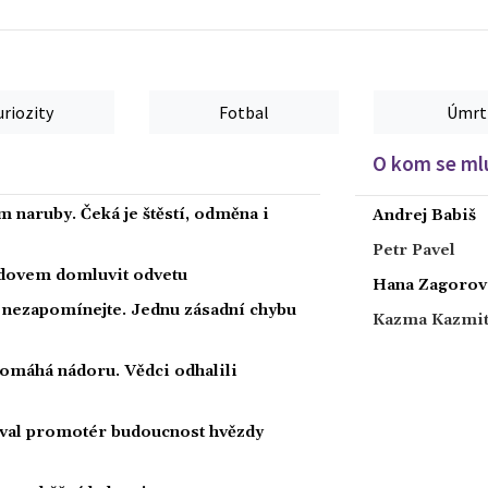
uriozity
Fotbal
Úmrt
O kom se mlu
 naruby. Čeká je štěstí, odměna i
Andrej Babiš
Petr Pavel
radovem domluvit odvetu
Hana Zagorov
a nezapomínejte. Jednu zásadní chybu
Kazma Kazmi
 pomáhá nádoru. Vědci odhalili
oval promotér budoucnost hvězdy