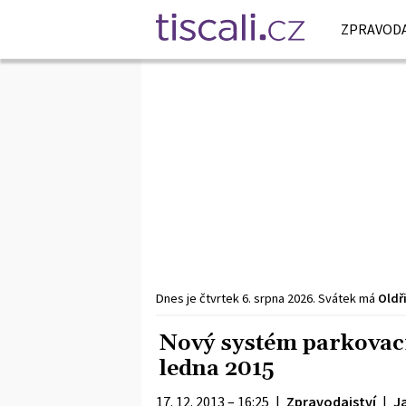
ZPRAVODA
Dnes je
čtvrtek
6. srpna
2026
.
Svátek má
Oldř
Nový systém parkovacíc
ledna 2015
17. 12. 2013 – 16:25
|
Zpravodajství
|
J