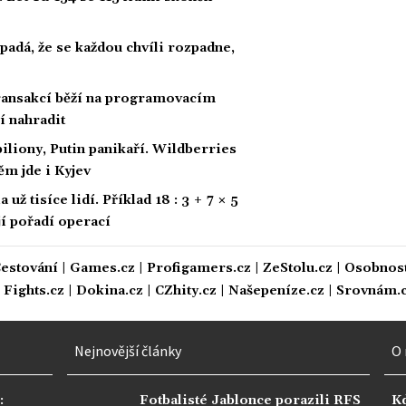
padá, že se každou chvíli rozpadne,
 transakcí běží na programovacím
í nahradit
biliony, Putin panikaří. Wildberries
ěm jde i Kyjev
ž tisíce lidí. Příklad 18 : 3 + 7 × 5
ají pořadí operací
estování
|
Games.cz
|
Profigamers.cz
|
ZeStolu.cz
|
Osobnost
|
Fights.cz
|
Dokina.cz
|
CZhity.cz
|
Našepeníze.cz
|
Srovnám.
Nejnovější články
O 
:
Fotbalisté Jablonce porazili RFS
K