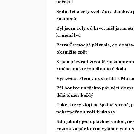
nečekal
Sedm let a celý svět: Zora Jandová 
znamená
Byl jsem celý od krve, měl jsem st
krmení lvů
Petra Černocká přiznala, co dostáv
okamžitě zpět
Srpen převrátí život třem znamením
změna, na kterou dlouho čekala
Vyřízeno: Fleury už si stihl s Mu
Při bouřce na těchto pár věcí dom
dělá téměř každý
Cukr, který stojí na špatné straně,
nebezpečnou roli fruktózy
Kdo jahody jen opláchne vodou, nes
roztok za pár korun vytáhne ven i s