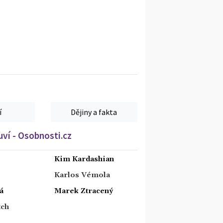
í
Dějiny a fakta
ví - Osobnosti.cz
Kim Kardashian
Karlos Vémola
á
Marek Ztracený
tch