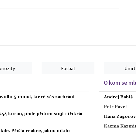
uriozity
Fotbal
Úmrt
O kom se mlu
vidlo 5 minut, které vás zachrání
Andrej Babiš
Petr Pavel
44 korun, jinde přitom stojí i třikrát
Hana Zagorov
Kazma Kazmi
kde. Přišla reakce, jakou nikdo