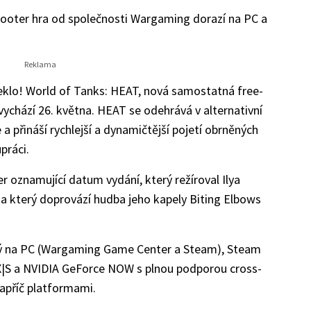
ooter hra od společnosti Wargaming dorazí na PC a
peklo! World of Tanks: HEAT, nová samostatná free-
 vychází 26. května. HEAT se odehrává v alternativní
a přináší rychlejší a dynamičtější pojetí obrněných
práci.
ler oznamující datum vydání, který režíroval Ilya
 a který doprovází hudba jeho kapely Biting Elbows
ý na PC (Wargaming Game Center a Steam), Steam
 X|S a NVIDIA GeForce NOW s plnou podporou cross-
apříč platformami.