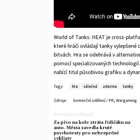
World of Tanks: HEAT je cross-platfo
které hráči ovládají tanky vylepšené 
bitvách. Hra se odehrává v alternativn
pomocí specializovaných technologií
nabízí titul působivou grafiku a dyn
Tagy:
hra
válečná
zdarma
tanky
,
Zdroje:
komerční sdělení / PR
Wargaming
Předchozí článek
Za pivo na kole ztráta řidičáku na
auto. Města zavedla kruté
psychotesty pro nebezpečné
cyklisty