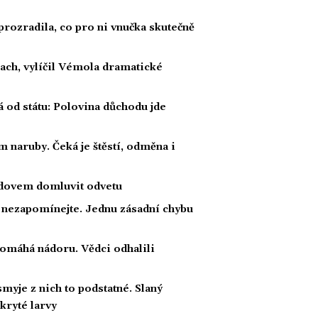
prozradila, co pro ni vnučka skutečně
rach, vylíčil Vémola dramatické
á od státu: Polovina důchodu jde
 naruby. Čeká je štěstí, odměna i
radovem domluvit odvetu
a nezapomínejte. Jednu zásadní chybu
 pomáhá nádoru. Vědci odhalili
myje z nich to podstatné. Slaný
kryté larvy