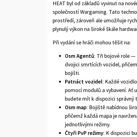
HEAT byl od základů vyvinut na nové
společností Wargaming. Tato technol
prostředí, zároveň ale umožňuje rych
plynulý výkon na široké škále hardwa
Při vydání se hráči mohou těšit na:
Osm Agentů
: Tři bojové role 
dvojici smrtících vozidel, přiče
bojišti.
Patnáct vozidel
: Každé vozidlo
pomocí modulů a vybavení. Ať už 
budete mít k dispozici správný 
Osm map
: Bojiště nabídnou šir
přičemž každá mapa je navržena 
jednotlivými režimy.
Čtyři PvP režimy
: K dispozici 