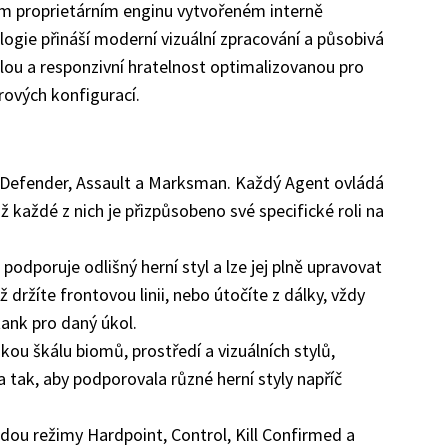
m proprietárním enginu vytvořeném interně
ogie přináší moderní vizuální zpracování a působivá
lou a responzivní hratelnost optimalizovanou pro
rových konfigurací.
— Defender, Assault a Marksman. Každý Agent ovládá
mž každé z nich je přizpůsobeno své specifické roli na
 podporuje odlišný herní styl a lze jej plně upravovat
držíte frontovou linii, nebo útočíte z dálky, vždy
tank pro daný úkol.
okou škálu biomů, prostředí a vizuálních stylů,
tak, aby podporovala různé herní styly napříč
budou režimy Hardpoint, Control, Kill Confirmed a