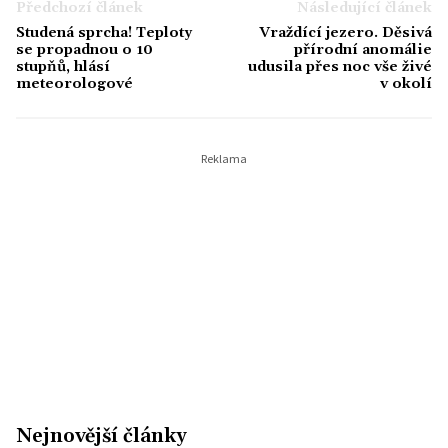
sahám po simulátorech.
Předchozí článek
Následující článek
Studená sprcha! Teploty
Vraždící jezero. Děsivá
se propadnou o 10
přírodní anomálie
stupňů, hlásí
udusila přes noc vše živé
meteorologové
v okolí
Nejnovější články