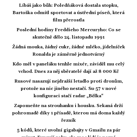
Líbáš jako bůh: Poledňáková dostala stopku,
Bartoška odmítl sportovat a ústřední píseň, která
film přerostla
Poslední hodiny Freddieho Mercuryho: Co se
skutečně dělo 24. listopadu 1991
Žádná mouka, žádný cukr, žádné mléko, jídelníček
Ronalda je záměrně jednotvárný
Kdo měl v paneláku tenhle mixér, záviděl mu celý
vchod. Dnes za něj sběratelé dají až 8 000 Kč
Rusové nasazují nejdražší letadlo proti dronům,
protože na nic jiného nestačí. Su-57 v nové
konfiguraci stačí radar „Bělka“
Zapomeňte na strouhanku i housku. Sekaná drží
pohromadě díky 1 přísadě, kterou má doma každý
řezník
5 kódů, které uvolní gigabajty v Gmailu za pár