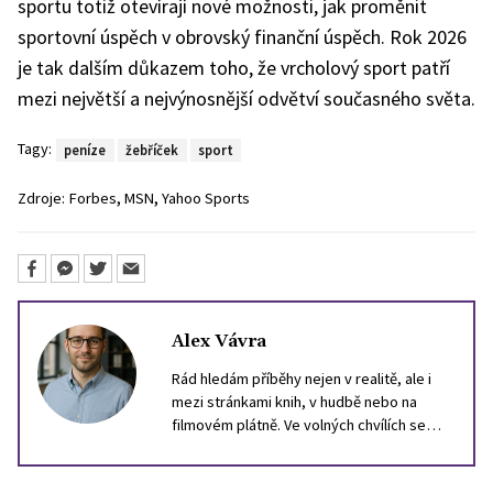
sportu totiž otevírají nové možnosti, jak proměnit
sportovní úspěch v obrovský finanční úspěch. Rok 2026
je tak dalším důkazem toho, že vrcholový sport patří
mezi největší a nejvýnosnější odvětví současného světa.
Tagy:
peníze
žebříček
sport
,
,
Zdroje:
Forbes
MSN
Yahoo Sports
Alex Vávra
Rád hledám příběhy nejen v realitě, ale i
mezi stránkami knih, v hudbě nebo na
filmovém plátně. Ve volných chvílích se
nejčastěji ztrácím ve světě literatury.
Občas si dopřeju i herní zážitek, nejraději