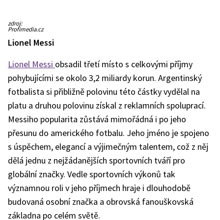
Canelo
zdroj:
Álvarez
Profimedia.cz
Lionel Messi
Lionel Messi
obsadil třetí místo s celkovými příjmy
pohybujícími se okolo 3,2 miliardy korun. Argentinský
fotbalista si přibližně polovinu této částky vydělal na
platu a druhou polovinu získal z reklamních spoluprací.
Messiho popularita zůstává mimořádná i po jeho
přesunu do amerického fotbalu. Jeho jméno je spojeno
s úspěchem, elegancí a výjimečným talentem, což z něj
dělá jednu z nejžádanějších sportovních tváří pro
globální značky. Vedle sportovních výkonů tak
významnou roli v jeho příjmech hraje i dlouhodobě
budovaná osobní značka a obrovská fanouškovská
základna po celém světě.