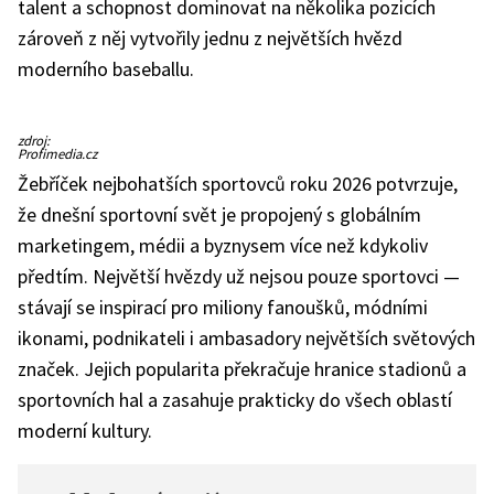
talent a schopnost dominovat na několika pozicích
zároveň z něj vytvořily jednu z největších hvězd
moderního baseballu.
Shohei
zdroj:
Ohtani
Profimedia.cz
Žebříček nejbohatších sportovců roku 2026 potvrzuje,
že dnešní sportovní svět je propojený s globálním
marketingem, médii a byznysem více než kdykoliv
předtím. Největší hvězdy už nejsou pouze sportovci —
stávají se inspirací pro miliony fanoušků, módními
ikonami, podnikateli i ambasadory největších světových
značek. Jejich popularita překračuje hranice stadionů a
sportovních hal a zasahuje prakticky do všech oblastí
moderní kultury.