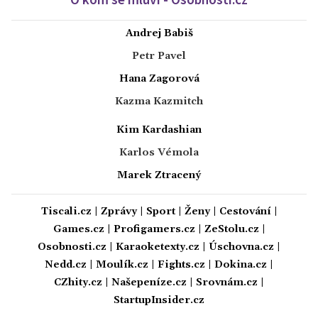
Andrej Babiš
Petr Pavel
Hana Zagorová
Kazma Kazmitch
Kim Kardashian
Karlos Vémola
Marek Ztracený
Tiscali.cz
|
Zprávy
|
Sport
|
Ženy
|
Cestování
|
Games.cz
|
Profigamers.cz
|
ZeStolu.cz
|
Osobnosti.cz
|
Karaoketexty.cz
|
Úschovna.cz
|
Nedd.cz
|
Moulík.cz
|
Fights.cz
|
Dokina.cz
|
CZhity.cz
|
Našepeníze.cz
|
Srovnám.cz
|
StartupInsider.cz