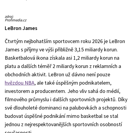
Lionel
zdroj:
Messi
Profimedia.cz
LeBron James
Čtvrtým nejbohatším sportovcem roku 2026 je LeBron
James s příjmy ve výši přibližně 3,15 miliardy korun.
Basketbalová ikona získala asi 1,2 miliardy korun na
platu a dalších téměř 2 miliardy korun z reklamních a
obchodních aktivit. LeBron už dávno není pouze
hvězdou NBA
, ale také úspěšným podnikatelem,
investorem a producentem. Jeho vliv sahá do médií,
filmového průmyslu i dalších sportovních projektů. Díky
své dlouholeté dominanci na palubovkách a schopnosti
budovat úspěšné podnikání mimo basketbal se stal
jednou z nejrespektovanějších sportovních osobností
současnosti.