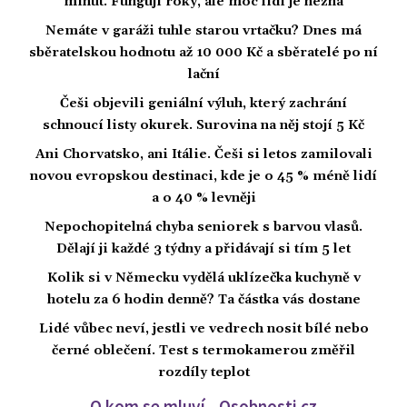
minut. Fungují roky, ale moc lidí je nezná
Nemáte v garáži tuhle starou vrtačku? Dnes má
sběratelskou hodnotu až 10 000 Kč a sběratelé po ní
lační
Češi objevili geniální výluh, který zachrání
schnoucí listy okurek. Surovina na něj stojí 5 Kč
Ani Chorvatsko, ani Itálie. Češi si letos zamilovali
novou evropskou destinaci, kde je o 45 % méně lidí
a o 40 % levněji
Nepochopitelná chyba seniorek s barvou vlasů.
Dělají ji každé 3 týdny a přidávají si tím 5 let
Kolik si v Německu vydělá uklízečka kuchyně v
hotelu za 6 hodin denně? Ta částka vás dostane
Lidé vůbec neví, jestli ve vedrech nosit bílé nebo
černé oblečení. Test s termokamerou změřil
rozdíly teplot
O kom se mluví - Osobnosti.cz