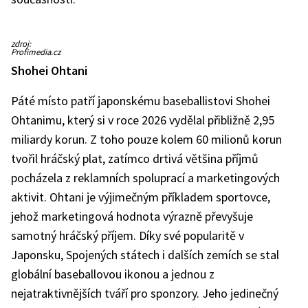
LeBron
zdroj:
James
Profimedia.cz
Shohei Ohtani
Páté místo patří japonskému baseballistovi Shohei
Ohtanimu, který si v roce 2026 vydělal přibližně 2,95
miliardy korun. Z toho pouze kolem 60 milionů korun
tvořil hráčský plat, zatímco drtivá většina příjmů
pocházela z reklamních spoluprací a marketingových
aktivit. Ohtani je výjimečným příkladem sportovce,
jehož marketingová hodnota výrazně převyšuje
samotný hráčský příjem. Díky své popularitě v
Japonsku, Spojených státech i dalších zemích se stal
globální baseballovou ikonou a jednou z
nejatraktivnějších tváří pro sponzory. Jeho jedinečný