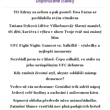
Doporučené články
Tři Edeny za sebou a pak postel: Ewa Farna se
pochlubila svým rituálem
Tatiana Dyková (dříve Vilhelmová): Slavný manžel,
tři děti, kariéra i výhra v show Tvoje tvář má známý
hlas
UFC Fight Night: Gamrot vs. Salkilld – výsledky a
nejlepší momenty
Nezvládl jsem to v hlavě. Čepo odhalil, co stálo za
jeho neúspěšným UFC debutem
Kdy změnit životní styl, abyste oddálili nástup
demence?
Vedro už vás nedostane: Geniální trik udrží nápoj
ledový celé hodiny a zachrání i milovanou kávu
Srpnová obloha předvede něco mimořádného.
Zatmění Slunce vystřídá noc plná padajících hvězd