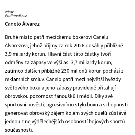
Cristiano
zdroj:
Ronaldo
Profimedia.cz
Canelo Álvarez
Druhé místo patří mexickému boxerovi Canelu
Álvarezovi, jehož příjmy za rok 2026 dosáhly přibližně
3,9 miliardy korun. Hlavní část této částky tvoří
odměny za zápasy ve výši asi 3,7 miliardy korun,
zatímco dalších přibližně 230 milionů korun pochází z
reklamních smluv. Canelo patří mezi největší hvězdy
světového boxu a jeho zápasy pravidelně přitahují
obrovskou pozornost fanoušků i médií. Díky své
sportovní pověsti, agresivnímu stylu boxu a schopnosti
generovat obrovský zájem kolem svých duelů zůstává
jednou z nejvýdělečnějších osobností bojových sportů
současnosti.