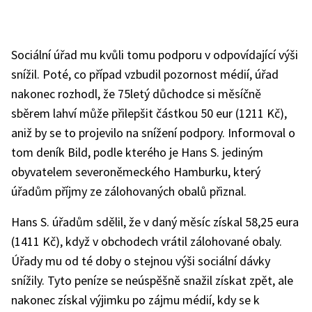
Sociální úřad mu kvůli tomu podporu v odpovídající výši
snížil. Poté, co případ vzbudil pozornost médií, úřad
nakonec rozhodl, že 75letý důchodce si měsíčně
sběrem lahví může přilepšit částkou 50 eur (1211 Kč),
aniž by se to projevilo na snížení podpory. Informoval o
tom deník Bild, podle kterého je Hans S. jediným
obyvatelem severoněmeckého Hamburku, který
úřadům příjmy ze zálohovaných obalů přiznal.
Hans S. úřadům sdělil, že v daný měsíc získal 58,25 eura
(1411 Kč), když v obchodech vrátil zálohované obaly.
Úřady mu od té doby o stejnou výši sociální dávky
snížily. Tyto peníze se neúspěšně snažil získat zpět, ale
nakonec získal výjimku po zájmu médií, kdy se k