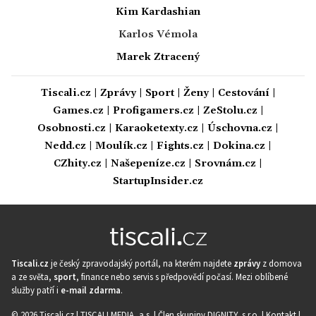
Kim Kardashian
Karlos Vémola
Marek Ztracený
Tiscali.cz
|
Zprávy
|
Sport
|
Ženy
|
Cestování
|
Games.cz
|
Profigamers.cz
|
ZeStolu.cz
|
Osobnosti.cz
|
Karaoketexty.cz
|
Úschovna.cz
|
Nedd.cz
|
Moulík.cz
|
Fights.cz
|
Dokina.cz
|
CZhity.cz
|
Našepeníze.cz
|
Srovnám.cz
|
StartupInsider.cz
Tiscali.cz
je český zpravodajský portál, na kterém najdete
zprávy
z domova
a ze světa,
sport
, finance nebo servis s předpovědí počasí. Mezi oblíbené
služby patří i
e-mail zdarma
.
© 2026 Tiscali.cz |
TISCALI MEDIA, a.s.
|
Člen skupiny DIGNITY, s.r.o.
|
Kontakt
|