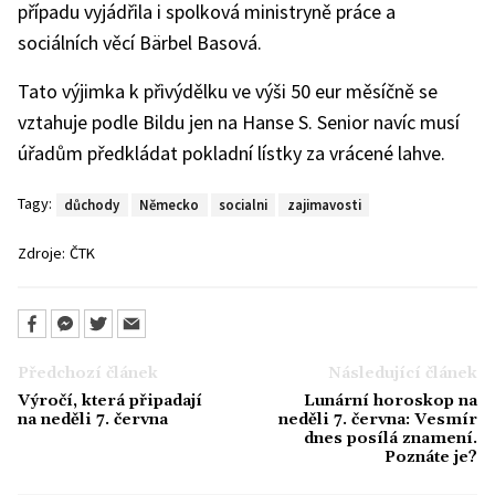
případu vyjádřila i spolková ministryně práce a
sociálních věcí Bärbel Basová.
Tato výjimka k přivýdělku ve výši 50 eur měsíčně se
vztahuje podle Bildu jen na Hanse S. Senior navíc musí
úřadům předkládat pokladní lístky za vrácené lahve.
Tagy:
důchody
Německo
socialni
zajimavosti
Zdroje:
ČTK
Předchozí článek
Následující článek
Výročí, která připadají
Lunární horoskop na
na neděli 7. června
neděli 7. června: Vesmír
dnes posílá znamení.
Poznáte je?