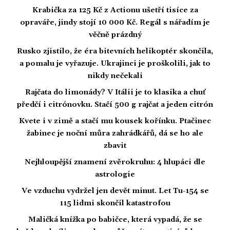
Krabička za 125 Kč z Actionu ušetří tisíce za
opraváře, jindy stojí 10 000 Kč. Regál s nářadím je
věčně prázdný
Rusko zjistilo, že éra bitevních helikoptér skončila,
a pomalu je vyřazuje. Ukrajinci je proškolili, jak to
nikdy nečekali
Rajčata do limonády? V Itálii je to klasika a chuť
předčí i citrónovku. Stačí 500 g rajčat a jeden citrón
Kvete i v zimě a stačí mu kousek kořínku. Ptačinec
žabinec je noční můra zahrádkářů, dá se ho ale
zbavit
Nejhloupější znamení zvěrokruhu: 4 hlupáci dle
astrologie
Ve vzduchu vydržel jen devět minut. Let Tu-154 se
115 lidmi skončil katastrofou
Maličká knížka po babičce, která vypadá, že se