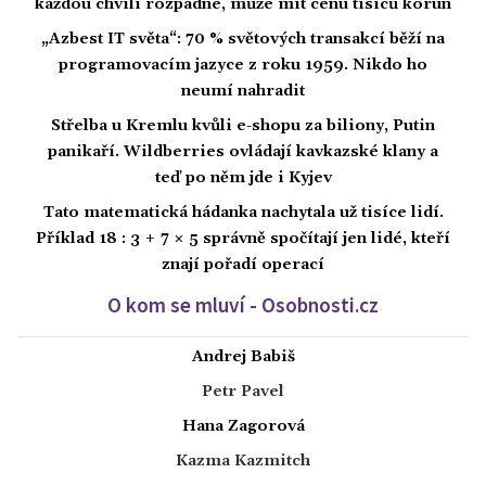
každou chvíli rozpadne, může mít cenu tisíců korun
„Azbest IT světa“: 70 % světových transakcí běží na
programovacím jazyce z roku 1959. Nikdo ho
neumí nahradit
Střelba u Kremlu kvůli e-shopu za biliony, Putin
panikaří. Wildberries ovládají kavkazské klany a
teď po něm jde i Kyjev
Tato matematická hádanka nachytala už tisíce lidí.
Příklad 18 : 3 + 7 × 5 správně spočítají jen lidé, kteří
znají pořadí operací
O kom se mluví - Osobnosti.cz
Andrej Babiš
Petr Pavel
Hana Zagorová
Kazma Kazmitch