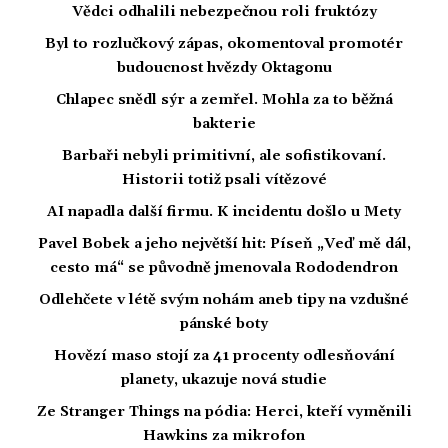
Vědci odhalili nebezpečnou roli fruktózy
Byl to rozlučkový zápas, okomentoval promotér
budoucnost hvězdy Oktagonu
Chlapec snědl sýr a zemřel. Mohla za to běžná
bakterie
Barbaři nebyli primitivní, ale sofistikovaní.
Historii totiž psali vítězové
AI napadla další firmu. K incidentu došlo u Mety
Pavel Bobek a jeho největší hit: Píseň „Veď mě dál,
cesto má“ se původně jmenovala Rododendron
Odlehčete v létě svým nohám aneb tipy na vzdušné
pánské boty
Hovězí maso stojí za 41 procenty odlesňování
planety, ukazuje nová studie
Ze Stranger Things na pódia: Herci, kteří vyměnili
Hawkins za mikrofon