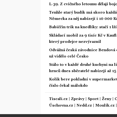
L-39. Z cvičného letounu dělají boj
Tenhle starý budík má skoro každá 
Německa za něj nabízejí i 10 000 K
Babiččin trik na knedlíky: stačí 1 l
Skládací mobil za 9 tisíc Kč v Kaufl
který prodejce nezvýraznil
Odvážná česká závodnice Bendová o
už vidělo celé Česko
Stálo to v každé druhé kuchyni na l
hrnců dnes sběratelé nabízejí až 1
Kolik bere pokladní v supermarke
číslo čekal málokdo
Tiscali.cz
|
Zprávy
|
Sport
|
Ženy
|
C
Úschovna.cz
|
Nedd.cz
|
Moulík.cz