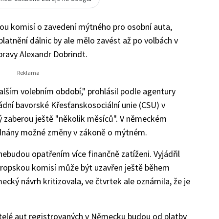
ou komisí o zavedení mýtného pro osobní auta,
platnění dálnic by ale mělo zavést až po volbách v
pravy Alexandr Dobrindt.
lším volebním období," prohlásil podle agentury
ádní bavorské Křesťanskosociální unie (CSU) v
rý zaberou ještě "několik měsíců". V německém
jednány možné změny v zákoně o mýtném.
 nebudou opatřením více finančně zatíženi. Vyjádřil
vropskou komisí může být uzavřen ještě během
ý návrh kritizovala, ve čtvrtek ale oznámila, že je
itelé aut registrovaných v Německu budou od platby