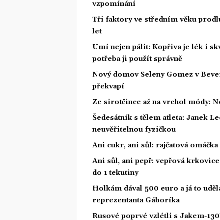
vzpomínání
Tři faktory ve středním věku prodlu
let
Umí nejen pálit: Kopřiva je lék i s
potřeba ji použít správně
Nový domov Seleny Gomez v Beverly 
překvapí
Ze sirotčince až na vrchol módy: N
Šedesátník s tělem atleta: Janek Led
neuvěřitelnou fyzičkou
Ani cukr, ani sůl: rajčatová omáčka
Ani sůl, ani pepř: vepřová krkovice
do 1 tekutiny
Holkám dával 500 euro a já to uděl
reprezentanta Gáboríka
Rusové poprvé vzlétli s Jakem-130