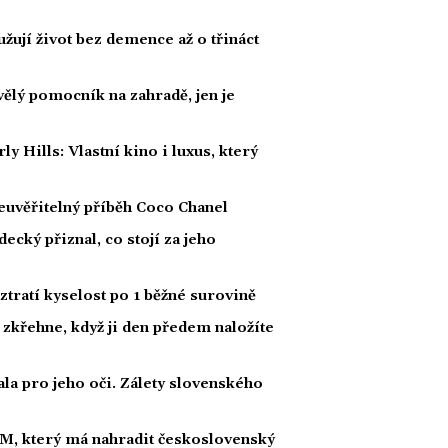
žují život bez demence až o třináct
kvělý pomocník na zahradě, jen je
Hills: Vlastní kino i luxus, který
euvěřitelný příběh Coco Chanel
ecký přiznal, co stojí za jeho
 ztratí kyselost po 1 běžné surovině
 zkřehne, když ji den předem naložíte
ala pro jeho oči. Zálety slovenského
M, který má nahradit československý