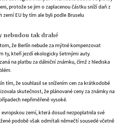
ni, protože se jim o zaplacenou částku sníží daň z
h zemí EU by tím ale byli podle Bruselu
y nebudou tak drahé
 tom, že Berlín nebude za mýtné kompenzovat
 ty, kteří jezdí ekologicky šetrnými auty.
ná na platbu za dálniční známku, čímž z hlediska
blém.
ín tím, že souhlasil se snížením cen za krátkodobé
tizovala skutečnost, že plánované ceny za známky na
 případech nepřiměřeně vysoké.
u evropskou zemí, která dosud nezpoplatnila své
vržené podobě však odmítali němečtí sousedé včetně