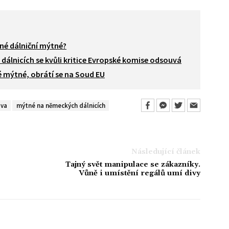
tné dálniční mýtné?
álnicích se kvůli kritice Evropské komise odsouvá
é mýtné, obrátí se na Soud EU
ava
mýtné na německých dálnicích
Následující článek
Tajný svět manipulace se zákazníky.
Vůně i umístění regálů umí divy