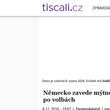
ZPRAVODA
Dnes je
sobota
8. srpna
2026
.
Svátek má
Sobě
Německo zavede mýtné 
po volbách
4. 11. 2016 – 19:07
|
Zpravodajství
|
roj