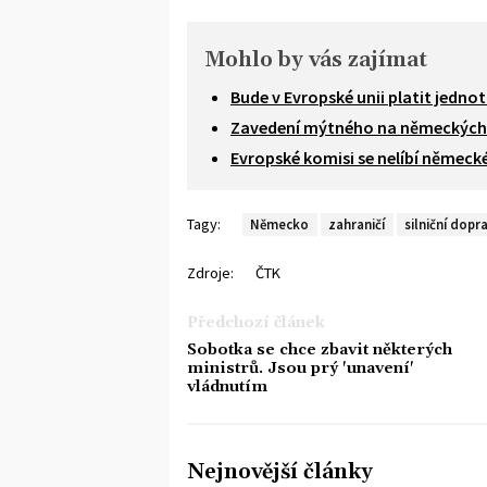
Mohlo by vás zajímat
Bude v Evropské unii platit jedno
Zavedení mýtného na německých d
Evropské komisi se nelíbí německ
Tagy:
Německo
zahraničí
silniční dopr
Zdroje:
ČTK
Předchozí článek
Sobotka se chce zbavit některých
ministrů. Jsou prý 'unavení'
vládnutím
Nejnovější články