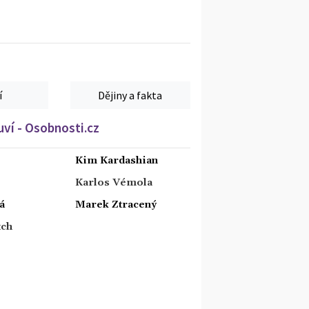
í
Dějiny a fakta
ví - Osobnosti.cz
Kim Kardashian
Karlos Vémola
á
Marek Ztracený
tch