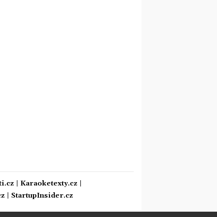
i.cz
|
Karaoketexty.cz
|
cz
|
StartupInsider.cz