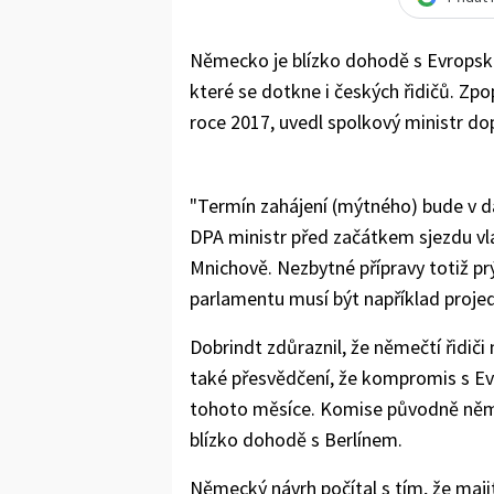
Německo je blízko dohodě s Evropsk
které se dotkne i českých řidičů. Zpo
roce 2017, uvedl spolkový ministr do
"Termín zahájení (mýtného) bude v da
DPA ministr před začátkem sjezdu vl
Mnichově. Nezbytné přípravy totiž p
parlamentu musí být například pro
Dobrindt zdůraznil, že němečtí řidiči
také přesvědčení, že kompromis s E
tohoto měsíce. Komise původně německ
blízko dohodě s Berlínem.
Německý návrh počítal s tím, že maj