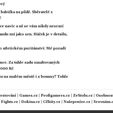
ový
babička na půdě. Sběratelé z
č
žíce navíc a už se vám nikdy nesrazí
andu zní jako sen. Háček je v detailu,
 atletickém puritánství: Mé pozadí
ince. Za tuhle sadu smaltovaných
5 000 Kč
tu na malém městě i s bonusy? Tohle
estování
|
Games.cz
|
Profigamers.cz
|
ZeStolu.cz
|
Osobnost
|
Fights.cz
|
Dokina.cz
|
CZhity.cz
|
Našepeníze.cz
|
Srovnám.