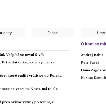
uriozity
Fotbal
Úmrt
O kom se mlu
al. Vzápětí se ozval Sivák
Andrej Babiš
Přírodní triky, jak je vyhnat ze
Petr Pavel
Hana Zagorov
ce, které radili vrátit se do Polska,
Kazma Kazmi
dinace se vrací na Novu, má to ale
ad přes svižné rytmy po temnější