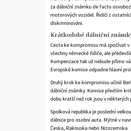
za dálniční známku de facto osvoboze
motorových vozidel. Řidiči z ostatníc
diskriminováni.
Krátkodobé dálniční známk
Cesta ke kompromisu má spočívat v
všechny německé řidiče, ale především
Kompenzace tak už nebude přímo váza
Evropské komise odpadne hlavní pro
Druhý krok ke kompromisu učinil Berl
dálniční známky. Komise předtím kri
dobu kratší než rok jsou v některých
Spolková republika je poslední velko
dálnice pro osobní auta. Mýtné v na
Česka, Rakouska nebo Nizozemska.