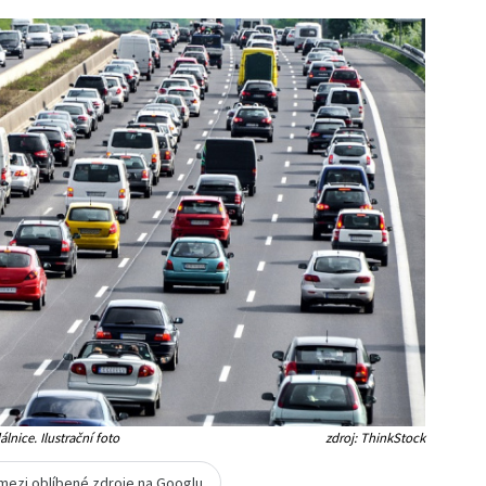
lnice. Ilustrační foto
zdroj: ThinkStock
 mezi oblíbené zdroje na Googlu