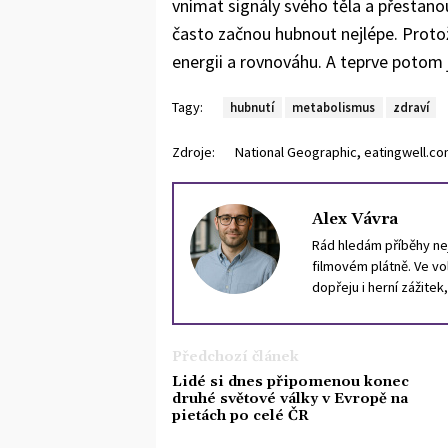
vnímat signály svého těla a přestano
často začnou hubnout nejlépe. Protož
energii a rovnováhu. A teprve potom 
Tagy:
hubnutí
metabolismus
zdraví
,
Zdroje:
National Geographic
eatingwell.c
Alex Vávra
Rád hledám příběhy nej
filmovém plátně. Ve vol
dopřeju i herní zážitek
Předchozí článek
Lidé si dnes připomenou konec
druhé světové války v Evropě na
pietách po celé ČR