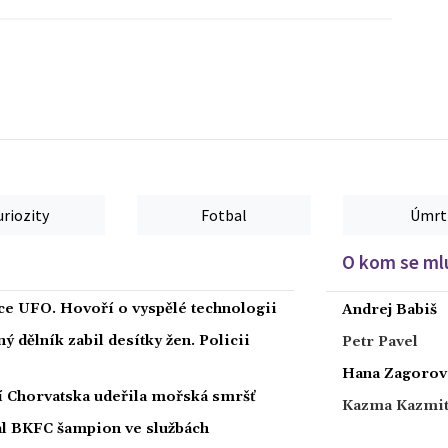
uriozity
Fotbal
Úmrt
O kom se mlu
íce UFO. Hovoří o vyspělé technologii
Andrej Babiš
 dělník zabil desítky žen. Policii
Petr Pavel
Hana Zagorov
ží Chorvatska udeřila mořská smršť
Kazma Kazmi
nal BKFC šampion ve službách