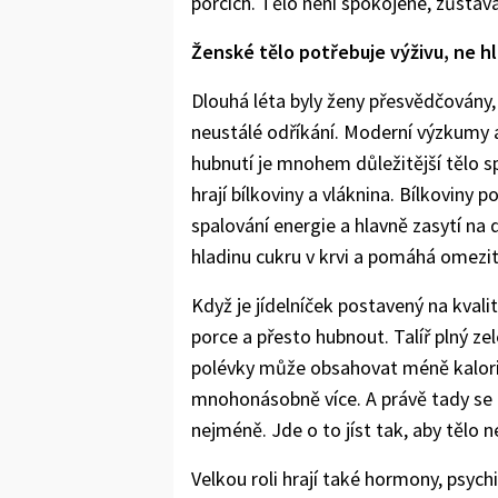
porcích. Tělo není spokojené, zůstává 
Ženské tělo potřebuje výživu, ne h
Dlouhá léta byly ženy přesvědčován
neustálé odříkání. Moderní výzkumy a
hubnutí je mnohem důležitější tělo sp
hrají bílkoviny a vláknina. Bílkoviny
spalování energie a hlavně zasytí na d
hladinu cukru v krvi a pomáhá omezit
Když je jídelníček postavený na kvali
porce a přesto hubnout. Talíř plný zel
polévky může obsahovat méně kalorií 
mnohonásobně více. A právě tady se m
nejméně. Jde o to jíst tak, aby tělo 
Velkou roli hrají také hormony, psych