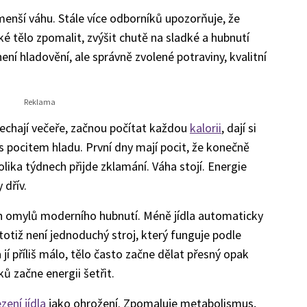
nší váhu. Stále více odborníků upozorňuje, že
é tělo zpomalit, zvýšit chutě na sladké a hubnutí
ní hladovění, ale správně zvolené potraviny, kvalitní
nechají večeře, začnou počítat každou
kalorii
, dají si
 s pocitem hladu. První dny mají pocit, že konečně
lika týdnech přijde zklamání. Váha stojí. Energie
 dřív.
ích omylů moderního hubnutí. Méně jídla automaticky
tiž není jednoduchý stroj, který funguje podle
jí příliš málo, tělo často začne dělat přesný opak
ů začne energii šetřit.
ení jídla
jako ohrožení. Zpomaluje metabolismus,