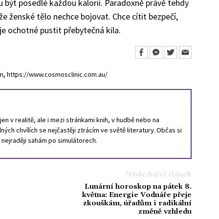
u být posedlé každou kalorií. Paradoxně právě tehdy
e ženské tělo nechce bojovat. Chce cítit bezpečí,
je ochotné pustit přebytečná kila.
,
om
https://www.cosmosclinic.com.au/
en v realitě, ale i mezi stránkami knih, v hudbě nebo na
ných chvílích se nejčastěji ztrácím ve světě literatury. Občas si
, nejraději sahám po simulátorech.
Následující článek
Lunární horoskop na pátek 8.
května: Energie Vodnáře přeje
zkouškám, úřadům i radikální
změně vzhledu