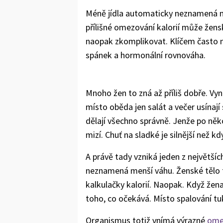
Méně jídla automaticky neznamená me
přílišné omezování kalorií může žensk
naopak zkomplikovat. Klíčem často ne
spánek a hormonální rovnováha.
Mnoho žen to zná až příliš dobře. Vy
místo oběda jen salát a večer usínají
dělají všechno správně. Jenže po něko
mizí. Chuť na sladké je silnější než kdy
A právě tady vzniká jeden z největš
neznamená menší váhu. Ženské tělo to
kalkulačky kalorií. Naopak. Když žena 
toho, co očekává. Místo spalování tuk
Organismus totiž vnímá výrazné
omez