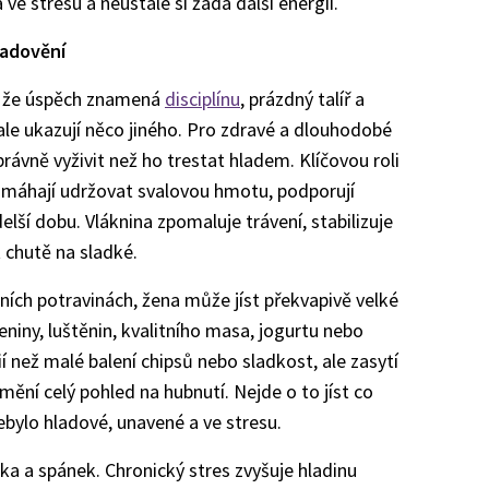
ve stresu a neustále si žádá další energii.
ladovění
y, že úspěch znamená
disciplínu
, prázdný talíř a
le ukazují něco jiného. Pro zdravé a dlouhodobé
rávně vyživit než ho trestat hladem. Klíčovou roli
 pomáhají udržovat svalovou hmotu, podporují
elší dobu. Vláknina zpomaluje trávení, stabilizuje
 chutě na sladké.
tních potravinách, žena může jíst překvapivě velké
eniny, luštěnin, kvalitního masa, jogurtu nebo
než malé balení chipsů nebo sladkost, ale zasytí
ění celý pohled na hubnutí. Nejde o to jíst co
nebylo hladové, unavené a ve stresu.
ika a spánek. Chronický stres zvyšuje hladinu