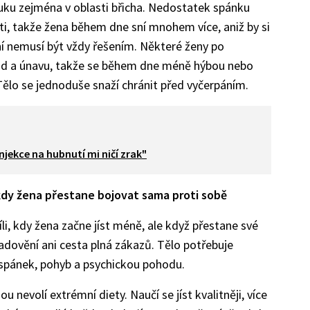
tuku zejména v oblasti břicha. Nedostatek spánku
i, takže žena během dne sní mnohem více, aniž by si
ní nemusí být vždy řešením. Některé ženy po
hlad a únavu, takže se během dne méně hýbou nebo
. Tělo se jednoduše snaží chránit před vyčerpáním.
njekce na hubnutí mi ničí zrak"
 kdy žena přestane bojovat sama proti sobě
li, kdy žena začne jíst méně, ale když přestane své
ladovění ani cesta plná zákazů. Tělo potřebuje
í spánek, pohyb a psychickou pohodu.
u nevolí extrémní diety. Naučí se jíst kvalitněji, více