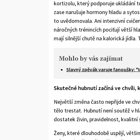
kortizolu, který podporuje ukládání 
zase narušuje hormony hladu a sytost
to uvědomovala. Ani intenzivní cviče
náročných trénincích pociťují větší 
mají silnější chutě na kalorická jídla
Mohlo by vás zajímat
Slavný zpěvák varuje fanoušky: "I
Skutečné hubnutí začíná ve chvíli,
Největší změna často nepřijde ve chví
tělo trestat. Hubnutí není soutěž v h
dostatek živin, pravidelnost, kvalitn
Ženy, které dlouhodobě uspějí, většino