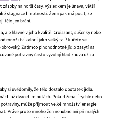
et zásoby na horší časy. Výsledkem je únava, větší
také stagnace hmotnosti. Žena pak má pocit, že
í tělo jen brání.
a, ale hlavně v jeho kvalitě. Croissant, sušenky nebo
 množství kalorií jako velký talíř kuřete se
e obrovský. Zatímco plnohodnotné jídlo zasytí na
cované potraviny často vyvolají hlad znovu už za
aby si uvědomily, že tělo dostalo dostatek jídla.
atnácti až dvaceti minutách. Pokud žena jí rychle nebo
 potraviny, může přijmout velké množství energie
ovat. Právě proto mnoho žen nehubne ani při malých