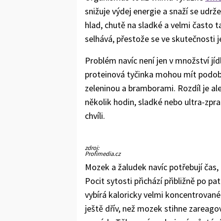
snižuje výdej energie a snaží se udrž
hlad, chutě na sladké a velmi často 
selhává, přestože se ve skutečnosti jej
Problém navíc není jen v množství jídl
proteinová tyčinka mohou mít podobné
zeleninou a bramborami. Rozdíl je al
několik hodin, sladké nebo ultra-zpra
chvíli.
zdroj:
Profimedia.cz
Mozek a žaludek navíc potřebují čas, 
Pocit sytosti přichází přibližně po p
vybírá kaloricky velmi koncentrované
ještě dřív, než mozek stihne zareag