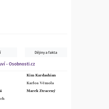
í
Dějiny a fakta
ví - Osobnosti.cz
Kim Kardashian
Karlos Vémola
á
Marek Ztracený
tch